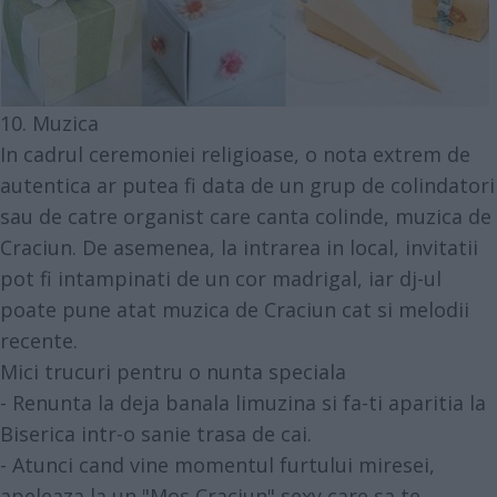
10. Muzica
In cadrul ceremoniei religioase, o nota extrem de
autentica ar putea fi data de un grup de colindatori
sau de catre organist care canta colinde, muzica de
Craciun. De asemenea, la intrarea in local, invitatii
pot fi intampinati de un cor madrigal, iar dj-ul
poate pune atat muzica de Craciun cat si melodii
recente.
Mici trucuri pentru o nunta speciala
- Renunta la deja banala limuzina si fa-ti aparitia la
Biserica intr-o sanie trasa de cai.
- Atunci cand vine momentul furtului miresei,
apeleaza la un "Mos Craciun" sexy care sa te