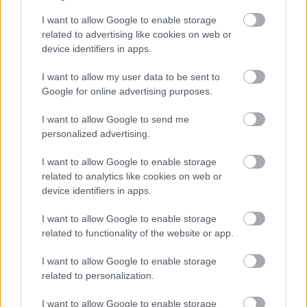
Nu poate fi altcumva decat alb. Incearca un tort de
I want to allow Google to enable storage
martipan, frumos decorat cu fulgi dulci de nea,
related to advertising like cookies on web or
globulete si flori albe dar si cu mini artificii care il
device identifiers in apps.
vor lumina in momentul ritualului specific de
I want to allow my user data to be sent to
intrare.
Google for online advertising purposes.
I want to allow Google to send me
personalized advertising.
I want to allow Google to enable storage
related to analytics like cookies on web or
device identifiers in apps.
I want to allow Google to enable storage
related to functionality of the website or app.
I want to allow Google to enable storage
related to personalization.
I want to allow Google to enable storage