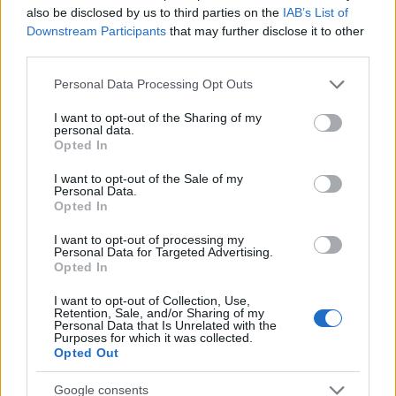
in forma de fulg de nea ori in forma de bradut. La
also be disclosed by us to third parties on the
IAB’s List of
fel de impresionanta va fi si o invitatie simpla, alba,
Downstream Participants
that may further disclose it to other
third parties.
decorata cu fulgi de zapada sau cu blanita alba.
Please note that this website/app uses one or more Google
Personal Data Processing Opt Outs
services and may gather and store information including but
not limited to your visit or usage behaviour. You may click to
I want to opt-out of the Sharing of my
personal data.
grant or deny consent to Google and its third-party tags to
Opted In
use your data for below specified purposes in below Google
consent section.
I want to opt-out of the Sale of my
Personal Data.
Opted In
I want to opt-out of processing my
Personal Data for Targeted Advertising.
Opted In
I want to opt-out of Collection, Use,
Retention, Sale, and/or Sharing of my
Personal Data that Is Unrelated with the
Purposes for which it was collected.
Opted Out
6. Tortul de mireasa
Google consents