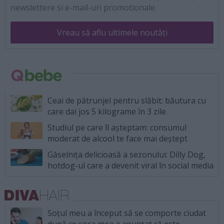
newslettere si e-mail-uri promotionale.
Vreau să aflu ultimele noutăți
Ceai de pătrunjel pentru slăbit: băutura cu
care dai jos 5 kilograme în 3 zile
Studiul pe care îl așteptam: consumul
moderat de alcool te face mai deștept
Găselnița delicioasă a sezonului: Dilly Dog,
hotdog-ul care a devenit viral în social media
Soțul meu a început să se comporte ciudat
după ce sora mea a anunțat că este