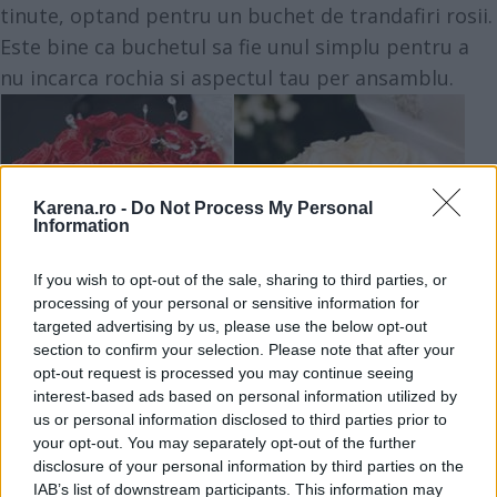
tinute, optand pentru un buchet de trandafiri rosii.
Este bine ca buchetul sa fie unul simplu pentru a
nu incarca rochia si aspectul tau per ansamblu.
Karena.ro -
Do Not Process My Personal
Information
If you wish to opt-out of the sale, sharing to third parties, or
processing of your personal or sensitive information for
targeted advertising by us, please use the below opt-out
section to confirm your selection. Please note that after your
opt-out request is processed you may continue seeing
interest-based ads based on personal information utilized by
us or personal information disclosed to third parties prior to
5. Invitatiile de nunta
your opt-out. You may separately opt-out of the further
disclosure of your personal information by third parties on the
O idee indrazneata si originala ar putea fi invitatia
IAB’s list of downstream participants. This information may