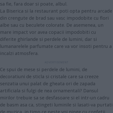
sa fie, fara doar si poate, albul.
La Biserica si la restaurant poti opta pentru arcade
din crengute de brad sau vasc impodobite cu flori
albe sau cu beculete colorate. De asemenea, un
mare impact vor avea copacii impodobiti cu
diferite ghirlande si perdele de lumini, dar si
lumanarelele parfumate care va vor insoti pentru a
incalzi atmosfera.
Ce spui de mese si perdele de lumini, de
decoratiuni de sticla si cristale care sa creeze
senzatia unui palat de gheata ori de zapada
artificiala si fulgi de nea ornamentali? Dansul
mirilor trebuie sa se desfasoare si el intr-un cadru
de basm asa ca, stingeti luminile si lasati-va purtati
de muzica, in timp ce peste voi ninge cu confetii