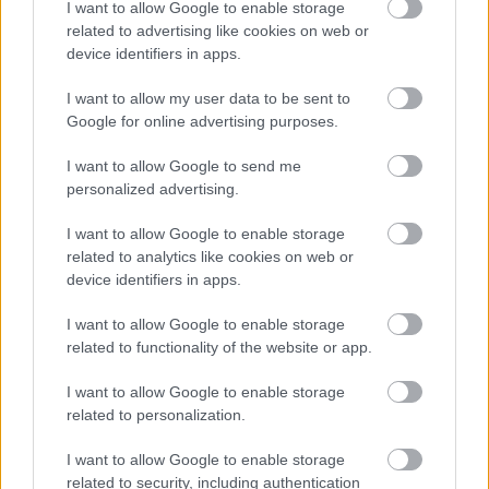
I want to allow Google to enable storage
martori unirii intr-un suflet al celor doi miri,
related to advertising like cookies on web or
Dupa care insurateii va propun sa petreceti pana
device identifiers in apps.
dimineata, la Restaurantul (nume).
I want to allow my user data to be sent to
Ce ziceti, va tenteaza?
Google for online advertising purposes.
I want to allow Google to send me
personalized advertising.
Inainte de a bate in cuie varianta finala a textului,
I want to allow Google to enable storage
aveti grija sa alegeti un
model de invitatie
care sa
related to analytics like cookies on web or
device identifiers in apps.
fie in concordanta cu mesajul transmis prietenilor
vostri. Casa de piatra!
I want to allow Google to enable storage
related to functionality of the website or app.
Sursa foto: deluxe-cards.ro, organizare-
I want to allow Google to enable storage
evenimente.ro
related to personalization.
I want to allow Google to enable storage
related to security, including authentication