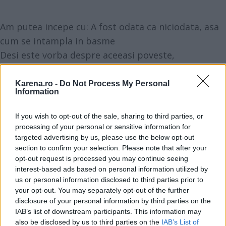
Am putea incepe cu: A fost odata ca niciodata, asa
cum se intampla in basme
Desi este vorba despre aceeasi poveste,
sentimentele sunt altele
(nume) si (nume)
Karena.ro -
Do Not Process My Personal
Information
isi incep propria lor poveste de dragoste, pe care o
doresc plina de soare si fericire,
If you wish to opt-out of the sale, sharing to third parties, or
alaturi de parintii lor:
processing of your personal or sensitive information for
targeted advertising by us, please use the below opt-out
(nume) si (nume)
section to confirm your selection. Please note that after your
care doresc sa fiti alaturi de ei la fericitul
opt-out request is processed you may continue seeing
eveniment
interest-based ads based on personal information utilized by
us or personal information disclosed to third parties prior to
ce va fi celebrat prin Sfanta Taina a Cununiei,
your opt-out. You may separately opt-out of the further
(data),
disclosure of your personal information by third parties on the
incepand cu ora..., la Biserica (nume).
IAB’s list of downstream participants. This information may
also be disclosed by us to third parties on the
IAB’s List of
De acum pasii lor vor fi calauziti de nasii