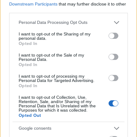
Downstream Participants
that may further disclose it to other
(nume) si (nume).
third parties.
Familia (nume) si Familia (nume)
Please note that this website/app uses one or more Google
Personal Data Processing Opt Outs
services and may gather and store information including but
Sunteti tineri, aratati-va iubirea!
not limited to your visit or usage behaviour. You may click to
I want to opt-out of the Sharing of my
Avand n vedere ca nunta este un eveniment
personal data.
grant or deny consent to Google and its third-party tags to
Opted In
important pentru voi, care va da cu siguranta
use your data for below specified purposes in below Google
consent section.
emotii, lasati-va dusi de val si optati pentru
I want to opt-out of the Sale of my
Personal Data.
varianta unui
text pentru invitatiile de nunta
Opted In
jucaus:
I want to opt-out of processing my
Destinat exclusiv celor care sunt intr-o forma fizica
Personal Data for Targeted Advertising.
Opted In
de zile mari!
Sambata, pe ....(data), se lasa cu mare petrecere
I want to opt-out of Collection, Use,
Retention, Sale, and/or Sharing of my
mare!
Personal Data that Is Unrelated with the
Purposes for which it was collected.
(nume) si (nume) se casatoresc!
Opted Out
Acestea fiind spuse, sunteti asteptati
Google consents
incepand cu orele ..., la Biserica (nume), pentru a fi