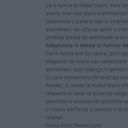
La o nunta la malul marii, este i
soare, mai ales daca evenimentul a
indemana o palarie sau o umbrela 
asemenea, nu uita sa aplici o cre
proteja pielea de eventuale arsuri 
Adapteaza-ti tinuta in functie 
Daca nunta are loc seara, poti op
elegante de seara sau salopetele 
asemenea, poti adauga o jacheta 
in care temperaturile scad pe par
Asadar, o nunta la malul marii o
relaxata in ceea ce priveste alege
deschise si accesoriile potrivite
o tinuta perfecta si pentru a te
relaxat.
Sursa foto: Pexels.com