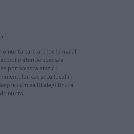
la
a o nunta care are loc la malul
acorzi o atentie speciala
a se potriveasca atat cu
imentului, cat si cu locul in
despre cum sa iti alegi tinuta
 de nunta.