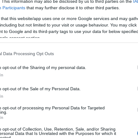
. This information may also be disclosed by us to third parties on the
IA
Participants
that may further disclose it to other third parties.
 that this website/app uses one or more Google services and may gath
including but not limited to your visit or usage behaviour. You may click 
 to Google and its third-party tags to use your data for below specifi
ogle consent section.
tabile
l Data Processing Opt Outs
 malul marii, va fi, cel mai probabil, o zi
o opt-out of the Sharing of my personal data.
fi recomandat sa alegi
rochii de ocazie
din
In
eri confort pe tot parcursul evenimentului.
o opt-out of the Sale of my Personal Data.
In
 sa te imbraci mai elegant, asigura-te ca alegi
ermit pielii sa respire si care te vor ajuta sa faci
to opt-out of processing my Personal Data for Targeted
ing.
ate.
In
o opt-out of Collection, Use, Retention, Sale, and/or Sharing
ersonal Data that Is Unrelated with the Purposes for which it
lected.