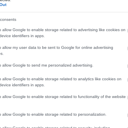
Out
îți vor face ținuta să pară mai
consents
24
o allow Google to enable storage related to advertising like cookies on
e sa eviti cand iti alegi rochia de
evice identifiers in apps.
ru a doua nunta
o allow my user data to be sent to Google for online advertising
s.
e îți fac ținuta să pară vulgară,
 porți piese scumpe
to allow Google to send me personalized advertising.
o allow Google to enable storage related to analytics like cookies on
i imprimeuri de inspiratie marina
evice identifiers in apps.
cele deschise, dar si cele cu imprimeuri de
o allow Google to enable storage related to functionality of the website
entru o nunta la malul marii. Albastrul, verdele
opulare si se potrivesc de minune cu peisajul
putin bronzata.
o allow Google to enable storage related to personalization.
o allow Google to enable storage related to security, including