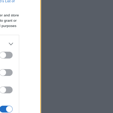
B’s List of
er and store
to grant or
ed purposes