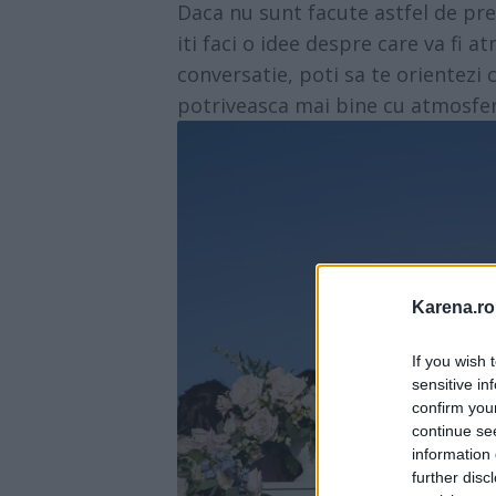
Daca nu sunt facute astfel de prec
iti faci o idee despre care va fi 
conversatie, poti sa te orientezi c
potriveasca mai bine cu atmosfera
Karena.ro
If you wish 
sensitive in
confirm you
continue se
information 
further disc