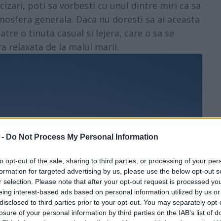
izari, poti sa vorbesti cu unul dintre miri ca sa
atmosfera generala. Daca nu doresti sa ai aceasta
atre o tinuta casual si lejera, care o sa se
 relaxata de la malul marii.
 -
Do Not Process My Personal Information
to opt-out of the sale, sharing to third parties, or processing of your per
formation for targeted advertising by us, please use the below opt-out s
r selection. Please note that after your opt-out request is processed y
eing interest-based ads based on personal information utilized by us or
disclosed to third parties prior to your opt-out. You may separately opt-
losure of your personal information by third parties on the IAB’s list of