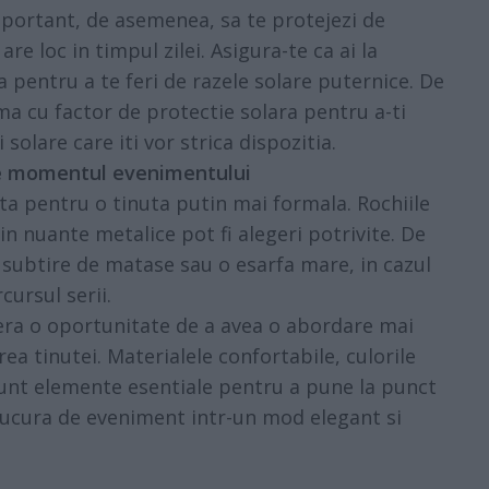
mportant, de asemenea, sa te protejezi de
re loc in timpul zilei. Asigura-te ca ai la
pentru a te feri de razele solare puternice. De
ma cu factor de protectie solara pentru a-ti
solare care iti vor strica dispozitia.
de momentul evenimentului
ta pentru o tinuta putin mai formala. Rochiile
in nuante metalice pot fi alegeri potrivite. De
subtire de matase sau o esarfa mare, in cazul
cursul serii.
fera o oportunitate de a avea o abordare mai
rea tinutei. Materialele confortabile, culorile
 sunt elemente esentiale pentru a pune la punct
 bucura de eveniment intr-un mod elegant si