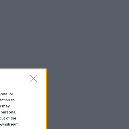
sonal or
ection to
ou may
 personal
out of the
 downstream