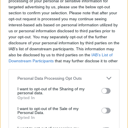
processing of your personal or sensitive information for
In vechiul cod civil era prevazut numai regimul
targeted advertising by us, please use the below opt-out
comunitatii legale, dar noul cod civil prevede si
section to confirm your selection. Please note that after your
celelalte doua feluri de regimuri.
opt-out request is processed you may continue seeing
interest-based ads based on personal information utilized by
Conventia matrimoniala are un continut stabilit
us or personal information disclosed to third parties prior to
dinainte si se incheie la cabinetul unui notar public.
your opt-out. You may separately opt-out of the further
Prin aceasta conventie, in cazul in care unul dintre
disclosure of your personal information by third parties on the
IAB’s list of downstream participants. This information may
soti isi pierde viata, celalalt are dreptul de a prelua,
also be disclosed by us to third parties on the
IAB’s List of
fara plata, unul sau mai multe bunuri comune,
Downstream Participants
that may further disclose it to other
detinute in coproprietate.
third parties.
Totodata, in cazul unui eventual divort, in contract
Please note that this website/app uses one or more Google
Personal Data Processing Opt Outs
se precizeaza modalitatea de partajare a bunurilor
services and may gather and store information including but
not limited to your visit or usage behaviour. You may click to
I want to opt-out of the Sharing of my
dobandite dupa incheierea mariajului.
personal data.
grant or deny consent to Google and its third-party tags to
Opted In
Gandeste-te la un astfel de contract daca:
use your data for below specified purposes in below Google
• esti actionar/a la o firma
consent section.
I want to opt-out of the Sale of my
Personal Data.
• este posibil sa primeste o mostenire
Opted In
• ai copii dintr-o casatorie anterioara