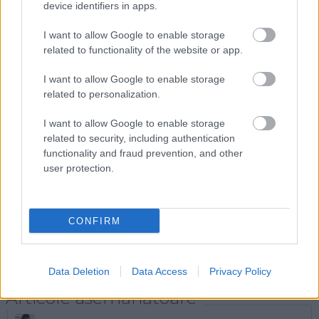
device identifiers in apps.
mai des folosita de cuplurile moderne. Chiar daca
I want to allow Google to enable storage
acum va iubiti si sunteti siguri ca veti fi impreuna
related to functionality of the website or app.
pentru tot restul vietii, nimeni nu poate sa prevada
viitorul. Poate veti decide la un moment dat ca nu
I want to allow Google to enable storage
related to personalization.
mai vreti sa continuati si contractul prenuptial este
o optiune cat se poate de inteligenta.
I want to allow Google to enable storage
related to security, including authentication
Sursa foto: weddingturkey4you.com
functionality and fraud prevention, and other
user protection.
Urmatorul articol
Compatibilitate în numerologie: cum
știi ca sunteți suflete pereche
CONFIRM
Data Deletion
Data Access
Privacy Policy
Articole asemănătoare