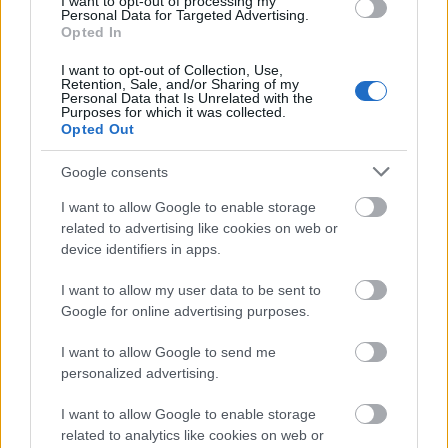
I want to opt-out of processing my
• ai proprietati pe numele tau
Personal Data for Targeted Advertising.
Opted In
I want to opt-out of Collection, Use,
Retention, Sale, and/or Sharing of my
Vezi și
Personal Data that Is Unrelated with the
Purposes for which it was collected.
Opted Out
10 lucruri pe care mama miresei nu
trebuie sa le uite
Google consents
Ce să știi despre implantul de păr
I want to allow Google to enable storage
realizat la Dr. Felix Hair Implant în
related to advertising like cookies on web or
București: preț și alte detalii
device identifiers in apps.
15 semne clare ca trebuie sa va
I want to allow my user data to be sent to
despartiti
Google for online advertising purposes.
I want to allow Google to send me
Contractul poate fi considerat nul daca una dintre
personalized advertising.
parti "a uitat" sa mentioneze un bun pe care il are
in proprietate.
I want to allow Google to enable storage
related to analytics like cookies on web or
Contractul prenuptial este o optiune din ce in ce