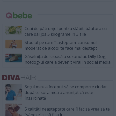
Ceai de pătrunjel pentru slăbit: băutura cu
care dai jos 5 kilograme în 3 zile
Studiul pe care îl așteptam: consumul
moderat de alcool te face mai deștept
Găselnița delicioasă a sezonului: Dilly Dog,
hotdog-ul care a devenit viral în social media
Soțul meu a început să se comporte ciudat
după ce sora mea a anunțat că este
însărcinată
5 calități neașteptate care îl fac să vrea să te
"vâneze" și să fii a lui