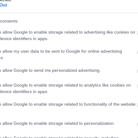
Out
consents
o allow Google to enable storage related to advertising like cookies on
ei
. Cel mai definitoriu instantaneu pentru o
evice identifiers in apps.
au a bisericii este perceput ca o binecuvantare a
o allow my user data to be sent to Google for online advertising
s.
to allow Google to send me personalized advertising.
o allow Google to enable storage related to analytics like cookies on
evice identifiers in apps.
o allow Google to enable storage related to functionality of the website
o allow Google to enable storage related to personalization.
o allow Google to enable storage related to security, including