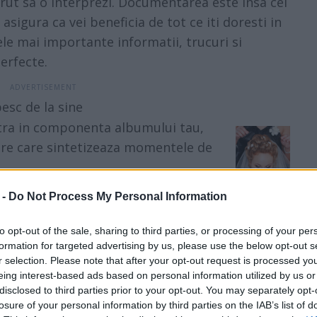
rut sa o interprezi. Documentarea este insa cel
sigura ca vei beneficia de tot ce iti doresti in
ele mai importante informatii, trucuri si
erfecte.
esc de la sine
ntra in componenta albumului tau,
adre care sintetizeaza momentele de
 coafura si machiajul
.
 -
Do Not Process My Personal Information
acelea in care hair-stilistul,
asigura mici retusuri: sunt
to opt-out of the sale, sharing to third parties, or processing of your per
eceda evenimentul, dar si look-ul
formation for targeted advertising by us, please use the below opt-out s
r selection. Please note that after your opt-out request is processed y
eing interest-based ads based on personal information utilized by us or
noare
, in special daca domnisoarele de onoare
disclosed to third parties prior to your opt-out. You may separately opt-
imbolismul acestui cadru este trecerea catre un
losure of your personal information by third parties on the IAB’s list of