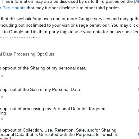
. This information may also be disclosed by us to third parties on the
IA
aturi de confidentele care ti-au ascultat
Participants
that may further disclose it to other third parties.
ai definit tineretea si nonconformismul
 that this website/app uses one or more Google services and may gath
including but not limited to your visit or usage behaviour. You may click 
 to Google and its third-party tags to use your data for below specifi
ogle consent section.
l Data Processing Opt Outs
o opt-out of the Sharing of my personal data.
In
o opt-out of the Sale of my Personal Data.
In
to opt-out of processing my Personal Data for Targeted
ing.
In
o opt-out of Collection, Use, Retention, Sale, and/or Sharing
ersonal Data that Is Unrelated with the Purposes for which it
lected.