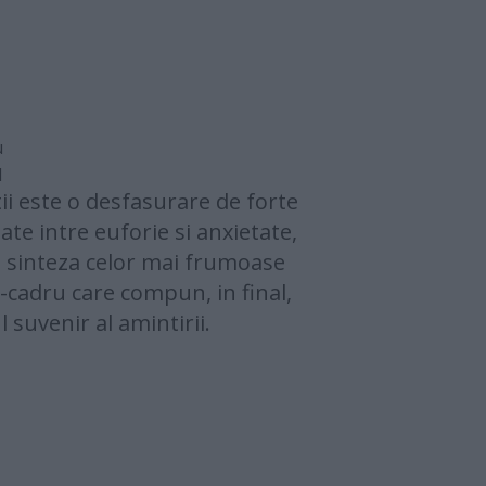
u
1
i este o desfasurare de forte
ate intre euforie si anxietate,
 sinteza celor mai frumoase
cadru care compun, in final,
 suvenir al amintirii.