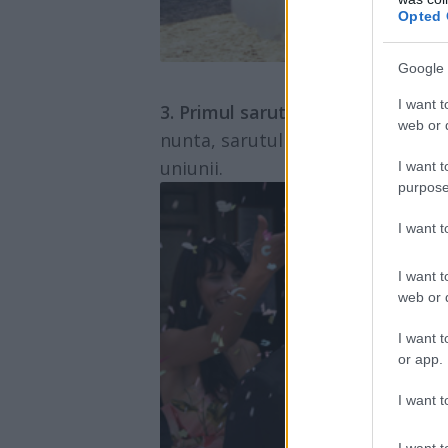
Opted 
Google 
I want t
3. Primul sarut al mirelui si mires
web or d
nunta, sarutul in fata altarului s
uniunii.
I want t
purpose
I want 
I want t
web or d
I want t
or app.
I want t
I want t