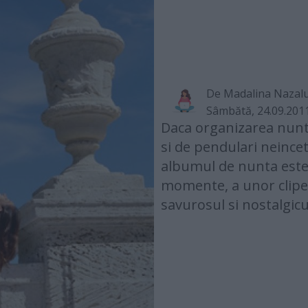
De
Madalina Nazal
Sâmbătă, 24.09.201
Daca organizarea nunti
si de pendulari neincet
albumul de nunta este
momente, a unor clipe-
savurosul si nostalgicul