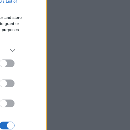
B’s List of
er and store
to grant or
ed purposes