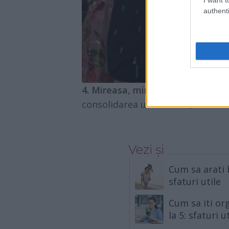
authenti
4. Mireasa, mirele si parintii aces
consolidarea unei familii, unitate
Vezi și
Cum sa arati 
sfaturi utile
Cum sa iti or
la 5: sfaturi u