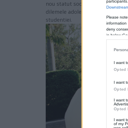
participants
nou statut social si emotional, al
Downstream 
dilemele adolescentei si prin ti-
Please note
studentiei.
information 
deny consent
in below Go
Persona
I want t
Opted 
I want t
Opted 
I want 
Advertis
Opted 
I want t
of my P
was col