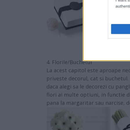
authenti
4. Florile/Buchetul
La acest capitol este aproape nece
priveste decorul, cat si buchetul.
daca alegi sa le decorezi cu pangli
flori ai multe optiuni, in functie d
pana la margaritar sau narcise, 