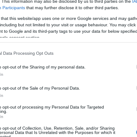
. This information may also be disclosed by us to third parties on the
IA
Participants
that may further disclose it to other third parties.
 that this website/app uses one or more Google services and may gath
including but not limited to your visit or usage behaviour. You may click 
 to Google and its third-party tags to use your data for below specifi
ogle consent section.
l Data Processing Opt Outs
o opt-out of the Sharing of my personal data.
In
o opt-out of the Sale of my Personal Data.
In
va fi chiar usor sa alegi un model care sa fie pe
to opt-out of processing my Personal Data for Targeted
ing.
odele de gasesc in variant alba, iar multe pot
In
bine este sa va hotarati asupra unui model sis a
o opt-out of Collection, Use, Retention, Sale, and/or Sharing
a.
ersonal Data that Is Unrelated with the Purposes for which it
lected.