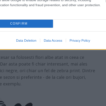
cation functionality and fraud prevention, and other user protection.
CONFIRM
Data Deletion
Data Access
Privacy Policy
sar sa folosesti flori albe atat in ceea ce
 Dar asta poate fi chiar interesant, mai ales
ci negre, ori chiar un fel de zebra print. Dintre
e sezon si preferinte - de la cale ori bujori,
de exemplu.