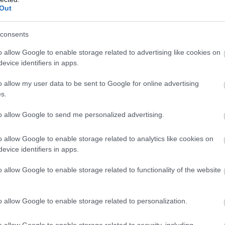
Out
consents
o allow Google to enable storage related to advertising like cookies on
evice identifiers in apps.
o allow my user data to be sent to Google for online advertising
s.
to allow Google to send me personalized advertising.
o allow Google to enable storage related to analytics like cookies on
evice identifiers in apps.
 cu usurinta la tema nuntii. Sa luam de exemplu
o allow Google to enable storage related to functionality of the website
Combinatia alb-negru va putea fi usor realizata
o allow Google to enable storage related to personalization.
o allow Google to enable storage related to security, including