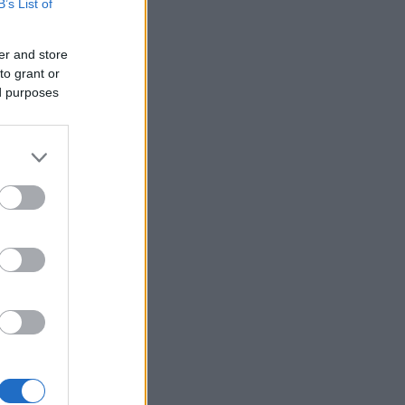
B’s List of
er and store
to grant or
ed purposes