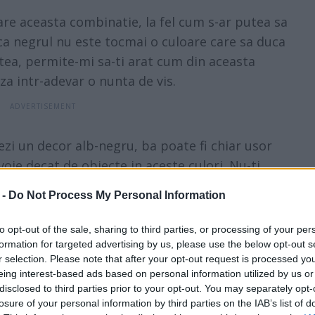
oare aceasta combinatie, la fel cum s-ar putea sa
 ca negrul nu este tocmai o culoare care sa duca
tea, permite-mi sa-ti arat cum din aceasta
za intr-adevar o nunta de vis.
ezi un decor alb-negru, ba poate fi chiar usor
oie decat de obiecte in aceste culori. Nu-ti
 Vei vedea ca, alese atent, obiectele alb-negre
 -
Do Not Process My Personal Information
lt decat romantic si elegant. Alege spre
 alba, neagra ori din sticla transparenta si
to opt-out of the sale, sharing to third parties, or processing of your per
u flori poti merge pe negru, astfel incat sa
formation for targeted advertising by us, please use the below opt-out s
r selection. Please note that after your opt-out request is processed y
 florile albe. In ceea ce priveste celelalte
eing interest-based ads based on personal information utilized by us or
ervetelele poti opta pentru combinatia in sine.
disclosed to third parties prior to your opt-out. You may separately opt-
losure of your personal information by third parties on the IAB’s list of