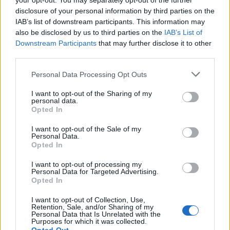
your opt-out. You may separately opt-out of the further
disclosure of your personal information by third parties on the
IAB’s list of downstream participants. This information may
also be disclosed by us to third parties on the
IAB’s List of
Downstream Participants
that may further disclose it to other
third parties.
Please note that this website/app uses one or more Google
Personal Data Processing Opt Outs
services and may gather and store information including but
not limited to your visit or usage behaviour. You may click to
I want to opt-out of the Sharing of my
personal data.
grant or deny consent to Google and its third-party tags to
Opted In
use your data for below specified purposes in below Google
consent section.
I want to opt-out of the Sale of my
Personal Data.
Opted In
I want to opt-out of processing my
Personal Data for Targeted Advertising.
Opted In
I want to opt-out of Collection, Use,
Retention, Sale, and/or Sharing of my
Personal Data that Is Unrelated with the
Cum ar mai putea fi definit stilul ei: Jennifer Lopez
Purposes for which it was collected.