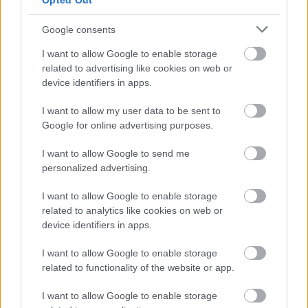
Opted Out
poarta adeseori rochii scurte, mulate, extrem de
sexy, completate de picioarele frumos lucrate si
Google consents
tonificate la sala de fitness. De asemenea, vedeta
I want to allow Google to enable storage
nu se sfieste sa aleaga rochii cu decolteuri adanci si
related to advertising like cookies on web or
cu taieturi asimetrice, care ii dezvelesc o suprafata
device identifiers in apps.
destul de mare din pielea ingrijita si perfect
I want to allow my user data to be sent to
bronzata.
Google for online advertising purposes.
I want to allow Google to send me
personalized advertising.
I want to allow Google to enable storage
related to analytics like cookies on web or
device identifiers in apps.
I want to allow Google to enable storage
related to functionality of the website or app.
I want to allow Google to enable storage