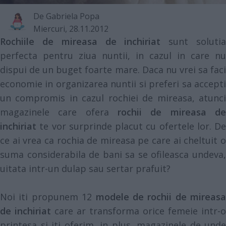
De
Gabriela Popa
Miercuri, 28.11.2012
Rochiile de mireasa de inchiriat
sunt soluti
perfecta pentru ziua nuntii, in cazul in care nu
dispui de un buget foarte mare. Daca nu vrei sa faci
economie in organizarea nuntii si preferi sa accepti
un compromis in cazul rochiei de mireasa, atunci
magazinele care ofera
rochii de mireasa de
inchiriat
te vor surprinde placut cu ofertele lor. De
ce ai vrea ca rochia de mireasa pe care ai cheltuit o
suma considerabila de bani sa se ofileasca undeva,
uitata intr-un dulap sau sertar prafuit?
Noi iti propunem 12
modele de rochii de mireasa
de inchiriat
care ar transforma orice femeie intr-o
printesa si iti oferim, in plus, magazinele de unde