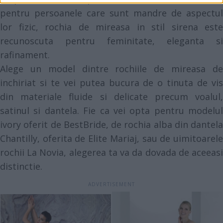
pentru persoanele care sunt mandre de aspectul
lor fizic, rochia de mireasa in stil sirena este
recunoscuta pentru feminitate, eleganta si
rafinament.
Alege un model dintre rochiile de mireasa de
inchiriat si te vei putea bucura de o tinuta de vis
din materiale fluide si delicate precum voalul,
satinul si dantela. Fie ca vei opta pentru modelul
ivory oferit de BestBride, de rochia alba din dantela
Chantilly, oferita de Elite Mariaj, sau de uimitoarele
rochii La Novia, alegerea ta va da dovada de aceeasi
distinctie.