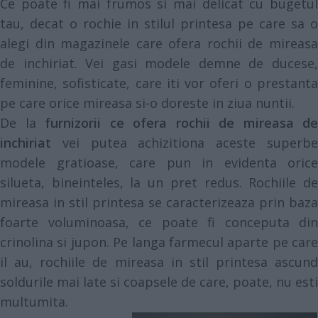
Ce poate fi mai frumos si mai delicat cu bugetul
tau, decat o rochie in stilul printesa pe care sa o
alegi din magazinele care ofera rochii de mireasa
de inchiriat. Vei gasi modele demne de ducese,
feminine, sofisticate, care iti vor oferi o prestanta
pe care orice mireasa si-o doreste in ziua nuntii.
De la
furnizorii ce ofera rochii de mireasa de
inchiriat
vei putea achizitiona aceste superbe
modele gratioase, care pun in evidenta orice
silueta, bineinteles, la un pret redus. Rochiile de
mireasa in stil printesa se caracterizeaza prin baza
foarte voluminoasa, ce poate fi conceputa din
crinolina si jupon. Pe langa farmecul aparte pe care
il au, rochiile de mireasa in stil printesa ascund
soldurile mai late si coapsele de care, poate, nu esti
multumita.