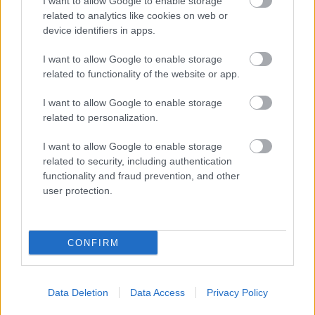
I want to allow Google to enable storage
related to analytics like cookies on web or
device identifiers in apps.
I want to allow Google to enable storage
related to functionality of the website or app.
I want to allow Google to enable storage
Rochie mireasa Couture
Rochie mireasa
related to personalization.
by Impression,
Elite
Impression Bridal,
Elite
I want to allow Google to enable storage
Mariaj
, pret: 350 euro
Mariaj
, pret: 300 euro
related to security, including authentication
Rochiile de mireasa de inchiriat in stil sirena
functionality and fraud prevention, and other
user protection.
Daca modelele de rochii de mireasa pentru inchiriat
prezentate pana acum nu te-au convins, atunci iti
propunem unul dintre cele mai rafinate si distinse
CONFIRM
stiluri, cel al rochiei de mireasa sirena. Cu o croiala
aleasa, delicata, rochia de mireasa in stil sirena iti
va contura silueta si iti va scoate in evidenta
Data Deletion
Data Access
Privacy Policy
corpul, de la bust pana la talie si solduri. Ideala