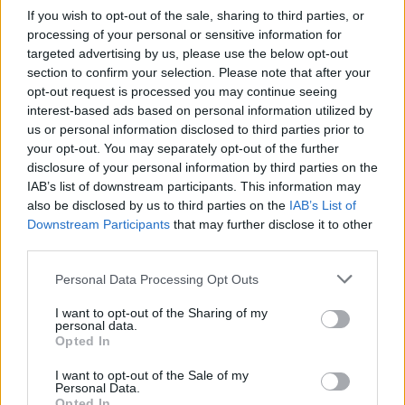
Rochii de mireasa de inchiriat nonconformiste
If you wish to opt-out of the sale, sharing to third parties, or
Daca alegi rochii de mireasa de inchiriat asta nu
processing of your personal or sensitive information for
targeted advertising by us, please use the below opt-out
inseamna ca trebuie sa faci un compromis si in
section to confirm your selection. Please note that after your
cazul designului. Daca te caracterizeaza un stil
opt-out request is processed you may continue seeing
inedit si nu iti doresti sa optezi pentru clasicele
interest-based ads based on personal information utilized by
us or personal information disclosed to third parties prior to
modele consacrate, atunci poti sa inchiriezi o
your opt-out. You may separately opt-out of the further
rochie de mireasa scurta
sau asimetrica, precum
disclosure of your personal information by third parties on the
cea oferita de Elite Mariaj. De la acelasi furnizor
IAB’s list of downstream participants. This information may
also be disclosed by us to third parties on the
IAB’s List of
poti incerca o rochie moderna, cu crapatura si un
Downstream Participants
that may further disclose it to other
design original, care surprinde prin volum si
third parties.
despicatura senzuala in partea inferioara, si
Please note that this website/app uses one or more Google
Personal Data Processing Opt Outs
feminitatea data de elementele florale, in partea
services and may gather and store information including but
superioara.
not limited to your visit or usage behaviour. You may click to
I want to opt-out of the Sharing of my
personal data.
grant or deny consent to Google and its third-party tags to
Opted In
use your data for below specified purposes in below Google
consent section.
I want to opt-out of the Sale of my
Vezi și
Personal Data.
Opted In