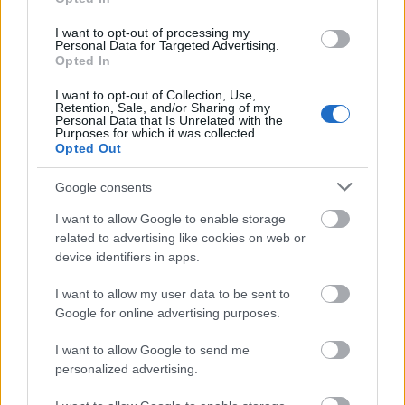
Suplimente pe care să le iei înainte de
I want to opt-out of processing my
nuntă, ca sa fii pregătită pentru ziua
Personal Data for Targeted Advertising.
cea mare
Opted In
Perla zodiacului: cea mai valoroasă
I want to opt-out of Collection, Use,
Retention, Sale, and/or Sharing of my
femeie
Personal Data that Is Unrelated with the
Purposes for which it was collected.
Opted Out
Unde să așezi oglinzile în casă ca să
atragi energia bună
Google consents
I want to allow Google to enable storage
related to advertising like cookies on web or
device identifiers in apps.
I want to allow my user data to be sent to
Google for online advertising purposes.
I want to allow Google to send me
personalized advertising.