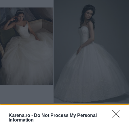
Rochie Demetrios,
Rochie mireasa Maria White
Elite Mariaj
, pret:
Lady,
SmartBride
, pret:
Karena.ro -
Do Not Process My Personal
Information
350 euro
nespecificat