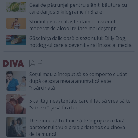
Ceai de pătrunjel pentru slăbit: băutura cu
care dai jos 5 kilograme în 3 zile
Studiul pe care îl așteptam: consumul
moderat de alcool te face mai deștept
Găselnița delicioasă a sezonului: Dilly Dog,
hotdog-ul care a devenit viral în social media
Soțul meu a început să se comporte ciudat
după ce sora mea a anunțat că este
însărcinată
5 calități neașteptate care îl fac să vrea să te
"vâneze" și să fii a lui
10 semne că trebuie să te îngrijorezi dacă
partenerul tău e prea prietenos cu cineva
de la muncă