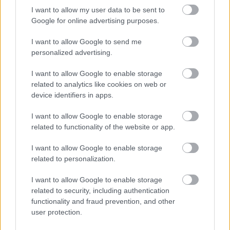
vedea bine in poze.
I want to allow my user data to be sent to
Pastreaza in gentuta: concealer, pudra
Google for online advertising purposes.
compacta, eyeliner si ruj sau gloss. Poti
I want to allow Google to send me
apela la testere daca ai posibilitatea, sunt
personalized advertising.
micute si nu vor ocupa mult loc in poseta.
I want to allow Google to enable storage
related to analytics like cookies on web or
Machiaza-te langa un geam, lumina naturala este
device identifiers in apps.
foarte importanta pentru a asigura un machiaj
I want to allow Google to enable storage
"fara pata". Daca apelezi la serviciile unui make-up
related to functionality of the website or app.
artist, iti recomand sa faceti o proba de make-up
I want to allow Google to enable storage
cu cateva zile inaintea nuntii
related to personalization.
Vezi și
I want to allow Google to enable storage
related to security, including authentication
7 trucuri care te vor ajuta sa arati
functionality and fraud prevention, and other
perfect inainte de culcare
user protection.