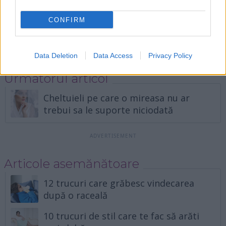
Lucruri mici pe care le poti face ca sa
fii mai fericita in 30 de zile
CONFIRM
Machiajul "soție de mafiot", tendința
virală pe care trebuie să o adopți
Data Deletion
Data Access
Privacy Policy
Urmatorul articol
Cheltuieli pe care o mireasa nu ar
trebui sa le suporte niciodată
Articole asemănătoare
12 trucuri care grăbesc vindecarea
după o raceală
10 trucuri de stil care te fac să arăti