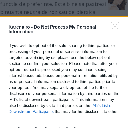
functie de preferinte. Este bine sa pastrezi
o nuanta neutra de roz sau de piersica.
Karena.ro -
Do Not Process My Personal
Machiajul ochilor:
Information
Daca ai tenul deschis la culoare, aplica alb pe
arcada pentru luminozitate, iar daca esti
If you wish to opt-out of the sale, sharing to third parties, or
processing of your personal or sensitive information for
posesoarea unui ten masliniu, iti recomand un fard
targeted advertising by us, please use the below opt-out
sidefat in tonuri de piersica.
section to confirm your selection. Please note that after your
opt-out request is processed you may continue seeing
interest-based ads based on personal information utilized by
In general, este indicat sa eviti fardurile de ochi in
us or personal information disclosed to third parties prior to
nuante prea stridente. Evita cu precadere negrul si,
your opt-out. You may separately opt-out of the further
disclosure of your personal information by third parties on the
daca decizi sa optezi pentru un machiaj smoky
IAB’s list of downstream participants. This information may
eyes, este indicat sa recurgi la un gri sobolan. In
also be disclosed by us to third parties on the
IAB’s List of
rest, nuantele de mahon, mov si bleumarin se
Downstream Participants
that may further disclose it to other
third parties.
situeaza si ele in topul de sus al intensitatii
Please note that this website/app uses one or more Google