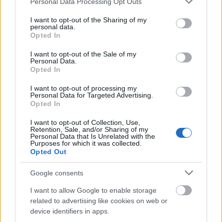
permise in ziua nuntii.
Personal Data Processing Opt Outs
services and may gather and store information including but
Daca esti adepta unui machiaj soft, alege neutre
not limited to your visit or usage behaviour. You may click to
I want to opt-out of the Sharing of my
precum crem, bej, maro deschis sau combinatii cu
personal data.
grant or deny consent to Google and its third-party tags to
Opted In
mahon. Rozul este o alta optiune la indemana si se
use your data for below specified purposes in below Google
consent section.
I want to opt-out of the Sale of my
potriveste cu toata tipurile de piele.
Personal Data.
Aplica eyeliner doar pe genele superioare si
Opted In
mascara rezistent la apa.
I want to opt-out of processing my
Personal Data for Targeted Advertising.
Opted In
I want to opt-out of Collection, Use,
Retention, Sale, and/or Sharing of my
Personal Data that Is Unrelated with the
Purposes for which it was collected.
Opted Out
Google consents
I want to allow Google to enable storage
Evita rosul pentru buze si alege culori destul
related to advertising like cookies on web or
device identifiers in apps.
de deschise. Cele cu aspect glossy se vor