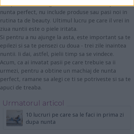
Tot pentru a te asigura ca obtii un machiaj de
nunta perfect, nu include produse sau pasi noi in
rutina ta de beauty. Ultimul lucru pe care il vrei in
ziua nuntii este o piele iritata.
Si pentru a nu ajunge la asta, este important sa te
epilezi si sa te pensezi cu doua - trei zile inaintea
nuntii. Ii dai, astfel, pielii timp sa se vindece.
Acum, ca ai invatat pasii pe care trebuie sa ii
urmezi, pentru a obtine un machiaj de nunta
perfect, ramane sa alegi ce ti se potriveste si sa te
apuci de treaba.
Urmatorul articol
10 lucruri pe care sa le faci in prima zi
dupa nunta