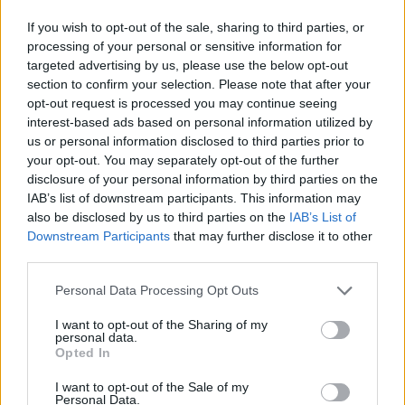
Vezi și
If you wish to opt-out of the sale, sharing to third parties, or
processing of your personal or sensitive information for
Ce faci dacă te răzgândești și vrei să
targeted advertising by us, please use the below opt-out
anulezi nunta
section to confirm your selection. Please note that after your
opt-out request is processed you may continue seeing
interest-based ads based on personal information utilized by
Cum sa faci un narcisist nefericit
us or personal information disclosed to third parties prior to
your opt-out. You may separately opt-out of the further
disclosure of your personal information by third parties on the
Cum sa afli dimensiunea pentru inelul
IAB’s list of downstream participants. This information may
de logodna fara sa isi dea seama
also be disclosed by us to third parties on the
IAB’s List of
Downstream Participants
that may further disclose it to other
third parties.
6. Mare grija cum alegi fondul de ten.
Fondul de
Please note that this website/app uses one or more Google
Personal Data Processing Opt Outs
ten iti poate distruge look-ul, daca nu este ales
services and may gather and store information including but
not limited to your visit or usage behaviour. You may click to
I want to opt-out of the Sharing of my
corect. Este important sa tii cont de tipul de piele,
personal data.
grant or deny consent to Google and its third-party tags to
Opted In
atunci cand il cumperi, dar si de nunta. Expertii
use your data for below specified purposes in below Google
spun ca fondul de ten pudra ajuta la stabilizarea
consent section.
I want to opt-out of the Sale of my
Personal Data.