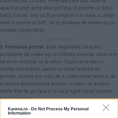
Contine zinc si titan, minerale care pot duce la
aparitia unor pete albe pe fata, in pozele cu blitz.
Daca, totusi, vrei sa fii protejata si in acea zi, alege
doar o crema cu SPF, nu si produse de make-up cu
aceleasi proprietati.
5. Foloseste primer.
Este important sa aplici
produsele de make-up in ordinea corecta, daca vrei
sa ai un rezultat ca la salon. Dupa ce te dai cu
crema hidratanta, aplica un strat subtire de
primer. Acesta are rolul de a uniformiza tenul si de
a reduce dimensiunea porilor. In plus, va acoperi
liniile fine de pe fata si iti va pregati tenul pentru
pasii urmatori.
Nu uita sa ai pregatit un primer separat si pentru
Karena.ro -
Do Not Process My Personal
ochi.
Information