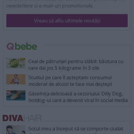
newslettere si e-mail-uri promotionale.
Vreau să aflu ultimele noutăți
Ceai de pătrunjel pentru slăbit: băutura cu
care dai jos 5 kilograme în 3 zile
Studiul pe care îl așteptam: consumul
moderat de alcool te face mai deștept
Găselnița delicioasă a sezonului: Dilly Dog,
hotdog-ul care a devenit viral în social media
Soțul meu a început să se comporte ciudat