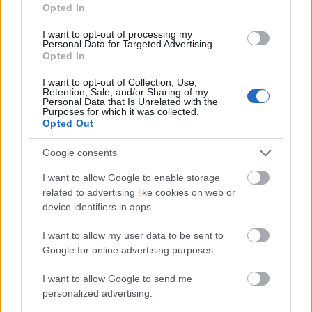
machiajului si reduce producerea sebumului, astfel
Opted In
ca nu vei aparea cu tenul lucios in poze. Trebuie,
I want to opt-out of processing my
insa, sa ai grija sa nu aplici prea multa pudra,
Personal Data for Targeted Advertising.
Opted In
pentru ca altfel pielea ta va capata un aspect uscat
si imbatranit.
I want to opt-out of Collection, Use,
Retention, Sale, and/or Sharing of my
7. Nu folosi pudra.
Pudra peste machiaj te va face
Personal Data that Is Unrelated with the
Purposes for which it was collected.
sa arati ciudat in poze. Asemenea cremei cu SPF, si
Opted Out
acest produs, in fata unul blitz, se va albi si vei
Google consents
ajunge sa arati departe de ce ti-ai dori pentru ziua
nuntii.
I want to allow Google to enable storage
related to advertising like cookies on web or
8. Nu folosi produse cu sclipici.
Tot pentru a nu
device identifiers in apps.
aparea ciudat in poze este bine sa stai departe de
produse cu sclipici. Alege tonuri neutre, pentru ca
I want to allow my user data to be sent to
Google for online advertising purposes.
vei obtine, astfel, si un look elegant.
I want to allow Google to send me
personalized advertising.
9. Nu uita sa iti definesti sprancenele
. Sprancenele