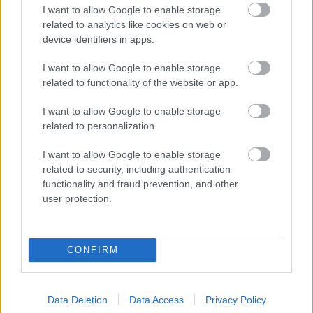
iti pot schimba total fizionomia, asa ca acorda-le
I want to allow Google to enable storage
related to analytics like cookies on web or
atentia cuvenita. Investeste intr-un produs de
device identifiers in apps.
calitate pentru aranjarea lor si asigura-te ca le dai
o forma si o culoarea cat mai naturale.
I want to allow Google to enable storage
related to functionality of the website or app.
10. Alege mascara rezistent la apa.
Sigur vei
plange in ziua nuntii, iar daca vrei sa o faci fara
I want to allow Google to enable storage
regrete, atunci alege un rimel rezistent la apa. In
related to personalization.
plus, daca ai nunta vara, nu vei risca sa iti curga
I want to allow Google to enable storage
machiajul.
related to security, including authentication
Greseli de evitat cand iti faci singura machiajul de
functionality and fraud prevention, and other
user protection.
nunta
Daca alegi sa iti faci singura machiajul de nunta,
este important sa ramai la lucrurile pe care le
CONFIRM
stapanesti foarte bine. Nu urma tendintele si nu
exagera, in acest context, cu cat este mai putin, cu
atat mai bine.
Data Deletion
Data Access
Privacy Policy