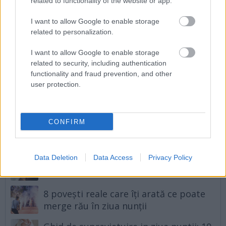
related to functionality of the website or app.
Tehnici care te vor ajuta sa nu plângi
I want to allow Google to enable storage
în ziua nunții
related to personalization.
I want to allow Google to enable storage
Urmatorul articol
related to security, including authentication
Zodia care scapă cu orice: i se iartă
functionality and fraud prevention, and other
user protection.
toate greșelile
CONFIRM
Articole asemănătoare
Data Deletion
Data Access
Privacy Policy
10 lucruri pe care mirele ar trebui sa le
aiba in ziua nuntii
8 povești reale care îți arată ce poate
merge rău în ziua nunții