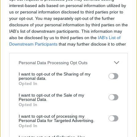
interest-based ads based on personal information utilized by
us or personal information disclosed to third parties prior to
Planificarea nuntii nu v-a lasat sa va bucurati
your opt-out. You may separately opt-out of the further
disclosure of your personal information by third parties on the
de ultimele aparitii cinematografice? Organizati
IAB’s list of downstream participants. This information may
un maraton de film. Inchiriati acele filme pe care
also be disclosed by us to third parties on the
IAB’s List of
va doreati sa le vedeti si petreceti o seara
Downstream Participants
that may further disclose it to other
third parties.
intreaga singuri in fata televizorului. Incercati
totusi sa nu inchiriati filme care va trimit cu
Please note that this website/app uses one or more Google
Personal Data Processing Opt Outs
services and may gather and store information including but
gandul la nunta. Optati cel mai bin pentru
not limited to your visit or usage behaviour. You may click to
I want to opt-out of the Sharing of my
comedii. Se stie ca rasul este cel mai bun
personal data.
grant or deny consent to Google and its third-party tags to
Opted In
remediu impotriva stresului.
use your data for below specified purposes in below Google
consent section.
I want to opt-out of the Sale of my
Personal Data.
Nu sunteti obisnuiti sa stati prea mult pe
Opted In
acasa? Atunci iesiti in parcul de distractii.
I want to opt-out of processing my
Personal Data for Targeted Advertising.
Amintiti-va pentru o seara de vremea copilariei.
Opted In
Incercati roller-coast-ul, intreceti-va la carting,