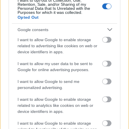
I want to opt-out of Collection, Use,
savurati o vata pe bat si surprindeti aceste
Retention, Sale, and/or Sharing of my
Personal Data that Is Unrelated with the
momente cu un aparat foto. Veti avea astfel o
Purposes for which it was collected.
Opted Out
amintire frumoasa din aceasta perioada.
Google consents
Daca va face placere sa gatiti impreuna, puteti
I want to allow Google to enable storage
planifica o seara speciala. Mergeti la cumparaturi
related to advertising like cookies on web or
device identifiers in apps.
impreuna, alegeti acele alimente care va plac si
inventati felul vostru special de mancare.
I want to allow my user data to be sent to
Google for online advertising purposes.
I want to allow Google to send me
Vezi și
personalized advertising.
Cum sa arati bine cand mergi in luna
I want to allow Google to enable storage
de miere: 6 sfaturi utile
related to analytics like cookies on web or
device identifiers in apps.
4 zodii care scapă de blestemul karmic
în 2025
I want to allow Google to enable storage