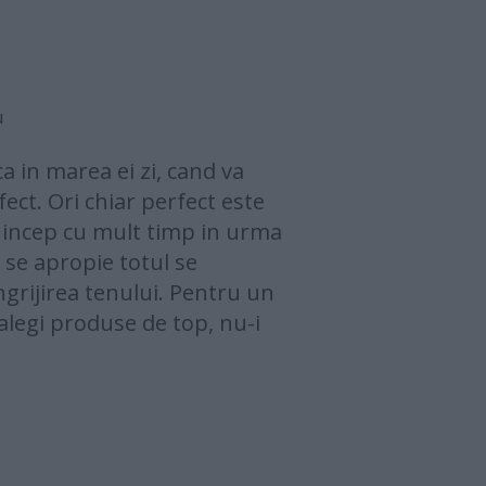
u
a in marea ei zi, cand va
ect. Ori chiar perfect este
e incep cu mult timp in urma
 se apropie totul se
ingrijirea tenului. Pentru un
 alegi produse de top, nu-i