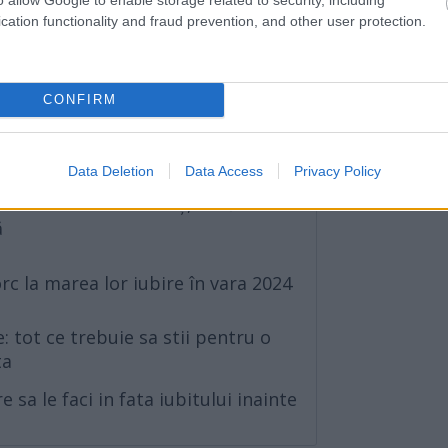
cation functionality and fraud prevention, and other user protection.
 inainte de nunta: 7 motive sa il
CONFIRM
ătoare
Data Deletion
Data Access
Privacy Policy
are sa nu le faci în duș, dacă vrei o
ă
orc la marea lor iubire în vara 2024
e: tot ce trebuie sa stii pentru o
ta
e sa le faci in fata iubitului inainte