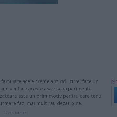
Ne
t familiare acele
creme antirid
iti vei face un
cand vei face aceste asa zise experimente.
zatoare este un prim motiv pentru care tenul
t urmare faci mai mult rau decat bine.