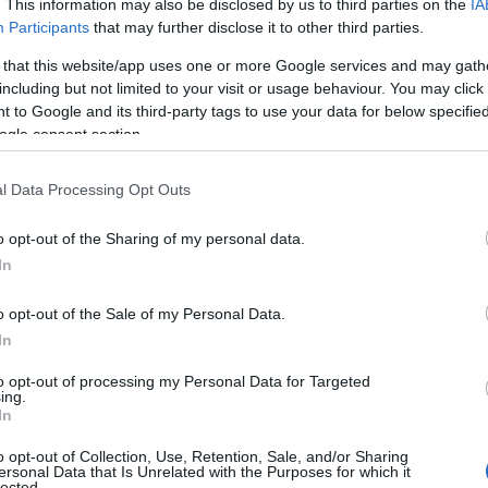
. This information may also be disclosed by us to third parties on the
IA
face sa dispara ca prin minune intr-o luna de
Participants
that may further disclose it to other third parties.
fund si este destul de mult probabil ca tenul
 that this website/app uses one or more Google services and may gath
efaca complet pana la acea zi.
including but not limited to your visit or usage behaviour. You may click 
incerci produse mai agresive, care sa usuce orice
 to Google and its third-party tags to use your data for below specifi
ogle consent section.
 insa, iti vor usca tenul sau il vor sensibiliza.
de produse special concepute pentru diferitele
l Data Processing Opt Outs
cel mixt sau gras.
selile frecvente cu privire la ingrijirea tenului
o opt-out of the Sharing of my personal data.
ont de necesitatea de a folosi crema speciala
In
 sub ochi si din jurul ochilor este mai
o opt-out of the Sale of my Personal Data.
ane, pungi, dar pentru a corecta oricare din
In
losesti aceleasi creme ca si pentru restul
to opt-out of processing my Personal Data for Targeted
icata sunt creme speciale. Creme de contur ochi
ing.
In
o opt-out of Collection, Use, Retention, Sale, and/or Sharing
ersonal Data that Is Unrelated with the Purposes for which it
lected.