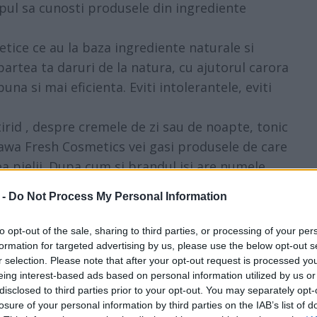
ul sa cunosti produsele din ingrediente
tice ce au la baza ingrediente naturale si
partea ta daruri de la natura, cu ajutorul carora
 buna si mai eficienta. Eviti intolerantele, eviti
irid
, despre cremele de zi sau de noapte, tonic
awa Fresh Cosmetics vei gasi produsele de care
ea pielii. Dupa cum si brandul isi are numele,
cosmetice sunt realizate in cantitati mici, fiind
 -
Do Not Process My Personal Information
Cum se spunea despre esentele tari in sticle
to opt-out of the sale, sharing to third parties, or processing of your per
formation for targeted advertising by us, please use the below opt-out s
r selection. Please note that after your opt-out request is processed y
u putin timp inainte de marele eveniment
eing interest-based ads based on personal information utilized by us or
ului, esti tentata sa incerci tratamente
disclosed to third parties prior to your opt-out. You may separately opt-
losure of your personal information by third parties on the IAB’s list of
luna inainte de nunta, prefera sa nu. Ce nu s-a