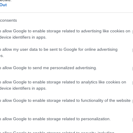
Out
elii pentru mama miresei: pregătirea
consents
 zi
o allow Google to enable storage related to advertising like cookies on
evice identifiers in apps.
e sa eviti cand iti alegi rochia de
ru a doua nunta
o allow my user data to be sent to Google for online advertising
s.
e răzgândești și vrei să anulezi
to allow Google to send me personalized advertising.
gatit desigur. Descopera o gama de cosmetice
o allow Google to enable storage related to analytics like cookies on
evice identifiers in apps.
o allow Google to enable storage related to functionality of the website
.ro
o allow Google to enable storage related to personalization.
l
o allow Google to enable storage related to security, including