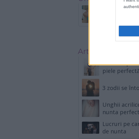
authenti
Peeling chimic
faci
Articole asemăn
8 lucruri pe c
piele perfect
3 zodii se înt
Unghii acrilic
nunta perfec
Lucruri pe car
de nunta