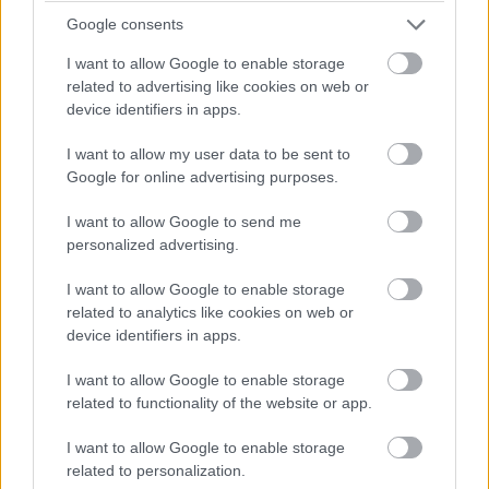
Google consents
I want to allow Google to enable storage
related to advertising like cookies on web or
device identifiers in apps.
I want to allow my user data to be sent to
Google for online advertising purposes.
I want to allow Google to send me
Culoarea aurului: Alb, Galben, Roz
personalized advertising.
Gramaj aproximativ: 3.5 g
I want to allow Google to enable storage
Carate diamant: 0.70 ct (central)/ 0.10 ct (celelalte)
related to analytics like cookies on web or
Carataj aur: 18K
device identifiers in apps.
I want to allow Google to enable storage
7. Inel de logodna cu diamant
related to functionality of the website or app.
Furnizor: Bijuterii La Rosa
Model: LRY186
I want to allow Google to enable storage
related to personalization.
Colectia: Diamonds La Rosa 2014.