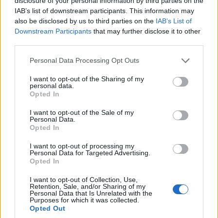
disclosure of your personal information by third parties on the
IAB’s list of downstream participants. This information may
6. Inel de logodna cu diamante
also be disclosed by us to third parties on the
IAB’s List of
Downstream Participants
that may further disclose it to other
Furnizor: Bijuterii La Rosa
third parties.
Model: LRY151
Please note that this website/app uses one or more Google
Colectia: Diamonds La Rosa 2014.
Personal Data Processing Opt Outs
services and may gather and store information including but
Pret: 7.776 lei
not limited to your visit or usage behaviour. You may click to
I want to opt-out of the Sharing of my
personal data.
grant or deny consent to Google and its third-party tags to
Opted In
use your data for below specified purposes in below Google
consent section.
I want to opt-out of the Sale of my
Personal Data.
Opted In
I want to opt-out of processing my
Personal Data for Targeted Advertising.
Opted In
I want to opt-out of Collection, Use,
Retention, Sale, and/or Sharing of my
Personal Data that Is Unrelated with the
Purposes for which it was collected.
Opted Out