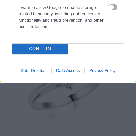
Pret: 4.250 lei
I want to allow Google to enable storage
related to security, including authentication
functionality and fraud prevention, and other
user protection.
CONFIRM
Data Deletion
Data Access
Privacy Policy