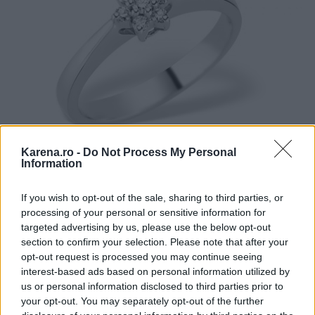
Karena.ro -
Do Not Process My Personal
Information
If you wish to opt-out of the sale, sharing to third parties, or
processing of your personal or sensitive information for
Culoarea aurului: Alb
targeted advertising by us, please use the below opt-out
section to confirm your selection. Please note that after your
Gramaj aproximativ: 2.00 g
opt-out request is processed you may continue seeing
Carate diamant: 0.03 ct (central)/ 0.10 ct (celelalte)
interest-based ads based on personal information utilized by
Carataj aur: 18K
us or personal information disclosed to third parties prior to
your opt-out. You may separately opt-out of the further
Proprietati diamant: culoare G, claritate VS