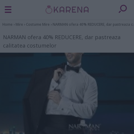
Home
›
Mire
›
Costume Mire
›
NARMAN ofera 40% REDUCERE, dar pastreaza ca
NARMAN ofera 40% REDUCERE, dar pastreaza
calitatea costumelor