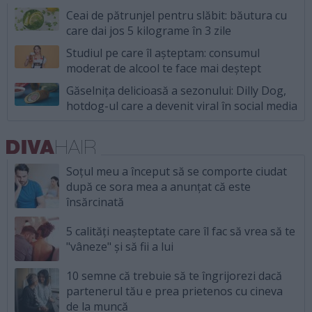
Ceai de pătrunjel pentru slăbit: băutura cu
care dai jos 5 kilograme în 3 zile
Studiul pe care îl așteptam: consumul
moderat de alcool te face mai deștept
Găselnița delicioasă a sezonului: Dilly Dog,
hotdog-ul care a devenit viral în social media
Soțul meu a început să se comporte ciudat
după ce sora mea a anunțat că este
însărcinată
5 calități neașteptate care îl fac să vrea să te
"vâneze" și să fii a lui
10 semne că trebuie să te îngrijorezi dacă
partenerul tău e prea prietenos cu cineva
de la muncă