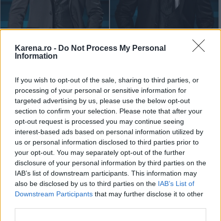
Karena.ro -
Do Not Process My Personal
Information
If you wish to opt-out of the sale, sharing to third parties, or
processing of your personal or sensitive information for
targeted advertising by us, please use the below opt-out
Dar surprizele nu se opresc aici! Deoarece
section to confirm your selection. Please note that after your
reducerile se aplica la toate costumele, aceasta
opt-out request is processed you may continue seeing
promotie se transforma intr-o oportunitate de
interest-based ads based on personal information utilized by
us or personal information disclosed to third parties prior to
neratat si pentru viitorii miri, nasi sau cavaleri de
your opt-out. You may separately opt-out of the further
onoare. Este momentul potrivit, asadar, pentru a
disclosure of your personal information by third parties on the
cumpara un costum de ceremonie, editie limitata,
IAB’s list of downstream participants. This information may
also be disclosed by us to third parties on the
IAB’s List of
la un pret cu adevarat accesibil.
Downstream Participants
that may further disclose it to other
third parties.