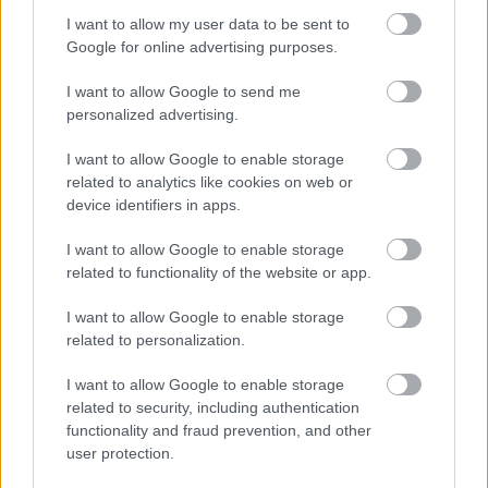
Contact Narman Uomo:
I want to allow my user data to be sent to
Google for online advertising purposes.
Telefon/ Fax: +21/316 67 30
I want to allow Google to send me
Site:
www.ginere.ro
/
www.narman.eu
personalized advertising.
E-mail: narmanstore@gmail.com
I want to allow Google to enable storage
Adresa: Bulevardul Magheru 8-10, Bucuresti, sector
related to analytics like cookies on web or
1
device identifiers in apps.
Program: Luni-Duminica de la 9,00-21,00
I want to allow Google to enable storage
related to functionality of the website or app.
Vezi și
I want to allow Google to enable storage
13 lucruri pe care bărbații le cred
related to personalization.
despre femei, dar nu au curaj să le
spună
I want to allow Google to enable storage
related to security, including authentication
5 femei din zodiac frumoase la
functionality and fraud prevention, and other
exterior, dar goale pe interior
user protection.
„Ziua AUREI” – prima campanie din