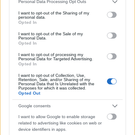
Please note that this website/app uses one or more Google
Personal Data Processing Opt Outs
services and may gather and store information including but
not limited to your visit or usage behaviour. You may click to
I want to opt-out of the Sharing of my
personal data.
grant or deny consent to Google and its third-party tags to
Opted In
use your data for below specified purposes in below Google
consent section.
I want to opt-out of the Sale of my
Personal Data.
Opted In
I want to opt-out of processing my
Personal Data for Targeted Advertising.
Opted In
I want to opt-out of Collection, Use,
Retention, Sale, and/or Sharing of my
Personal Data that Is Unrelated with the
Purposes for which it was collected.
Opted Out
Campania de reduceri din magazinul
Narman Uomo
Google consents
incepe din 20.11.2010 si este valabila pana la
I want to allow Google to enable storage
sfarsitul anului, in limita stocului disponibil.
related to advertising like cookies on web or
device identifiers in apps.