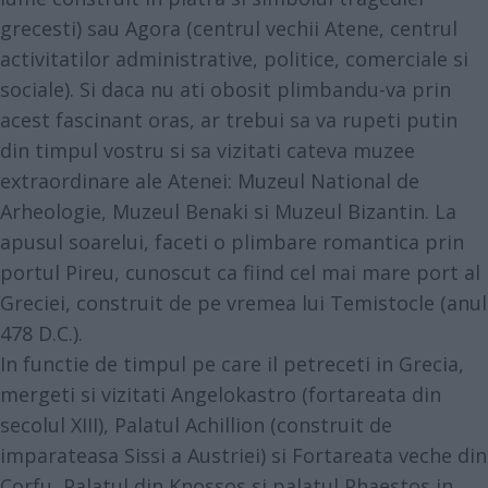
grecesti) sau Agora (centrul vechii Atene, centrul
activitatilor administrative, politice, comerciale si
sociale). Si daca nu ati obosit plimbandu-va prin
acest fascinant oras, ar trebui sa va rupeti putin
din timpul vostru si sa vizitati cateva muzee
extraordinare ale Atenei: Muzeul National de
Arheologie, Muzeul Benaki si Muzeul Bizantin. La
apusul soarelui, faceti o plimbare romantica prin
portul Pireu, cunoscut ca fiind cel mai mare port al
Greciei, construit de pe vremea lui Temistocle (anul
478 D.C.).
In functie de timpul pe care il petreceti in Grecia,
mergeti si vizitati Angelokastro (fortareata din
secolul XIII), Palatul Achillion (construit de
imparateasa Sissi a Austriei) si Fortareata veche din
Corfu, Palatul din Knossos si palatul Phaestos in