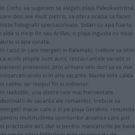
In Corfu, va sugeram sa alegeti plaja Paleokastritsa,
care desi are mult pietris, va ofera ocazia sa faceti
niste fotografii spectaculoase, Sidari cu apa foarte
calda si nisip fin sau Arillas, o plaja ingusta cu nisip
auriu si apa curata.
In cazul in care mergeti in Kalamaki, trebuie sa stiti
ca acolo plajele sunt aurii, restaurantele variate si
oamenii prietenosi, prin urmare veti dori sa va mai
intoarceti acolo si in alte vacante. Marea este calda
si calma, iar nisipul fin si imbietor.
In Halkidiki, una dintre cele mai frecventate
destinatii de vacanta ale romanilor, trebuie sa
mergeti macar cate o zi pe plaja Gerakini, renumita
pentru multitudinea sporturilor acvatice care pot
si practicate aici, dar si pentru mancarurile pe baza
de peste; plaja Pefkohori este inconjurata de