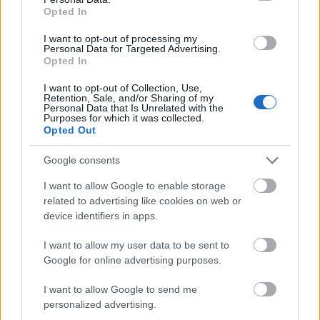
noapte si ofera toate felurile de muzica: greceasca,
Opted In
internationala, pop, trance, rock alternativ, jazz,
I want to opt-out of processing my
latino si orice va mai trece prin minte. Fiecare colt
Personal Data for Targeted Advertising.
de strada are cate un bar sau cafenea care sunt
Opted In
pline mai ales in week-end-uri si puteti gasi orice
I want to opt-out of Collection, Use,
Retention, Sale, and/or Sharing of my
atmosfera doriti, de la eleganta, traditionala pana
Personal Data that Is Unrelated with the
Purposes for which it was collected.
la romantica. Oricine isi poate regasi stilul propriu
Opted Out
in aceste localuri si se poate bucura de muzica
preferata.
Google consents
Cluburile de noapte pot fi gasite la tot pasul si sunt
I want to allow Google to enable storage
deschise toata noaptea, pana la 6 sau 7 dimineata.
related to advertising like cookies on web or
device identifiers in apps.
Si cluburile de noapte grecesti ofera o larga
varietate de stiluri muzicale, iar cele din Atena (mai
I want to allow my user data to be sent to
ales) gazduiesc DJ faimosi din intreaga lume. In
Google for online advertising purposes.
Grecia, fiecare club acorda o atentie speciala
I want to allow Google to send me
decoratiunilor, de aceea fiecare ofera o atmosfera
personalized advertising.