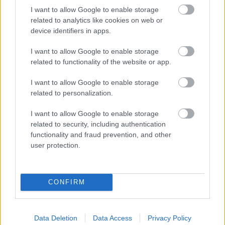
unica.
I want to allow Google to enable storage
In cazul in care vreti sa faceti cunostinta cu muzica
related to analytics like cookies on web or
traditionala greceasca, trebuie sa stiti ca oriunde in
device identifiers in apps.
Grecia puteti gasi cluburi cu muzica live; in aceste
I want to allow Google to enable storage
locuri grecii mananca, beau si danseaza traditional,
related to functionality of the website or app.
acompaniati de faimosul instrument traditional
I want to allow Google to enable storage
"bouzouki". Atmosfera acestor locuri va va cuceri
related to personalization.
fara doar si poate: toata lumea rade, canta,
danseaza si arunca flori, creand o experienta unica
I want to allow Google to enable storage
related to security, including authentication
pentru toata lumea.
functionality and fraud prevention, and other
In timpul verii, unele dintre insulele grecesti,
user protection.
precum Ios, Santorini, Paros si Mykonos se
transforma in insule ale petrecerii: strazile sunt
CONFIRM
pline de baruri si cluburi care ofera ocazii de
distractie de neuitat. Viata de noapte este atat de
intensa in aceste insule, incat adesea sunt
Data Deletion
Data Access
Privacy Policy