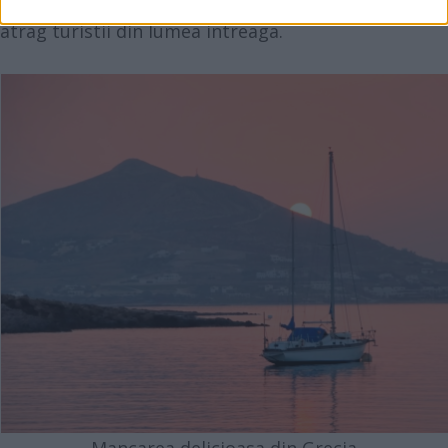
comparate cu niste cluburi de noapte uriase care
atrag turistii din lumea intreaga.