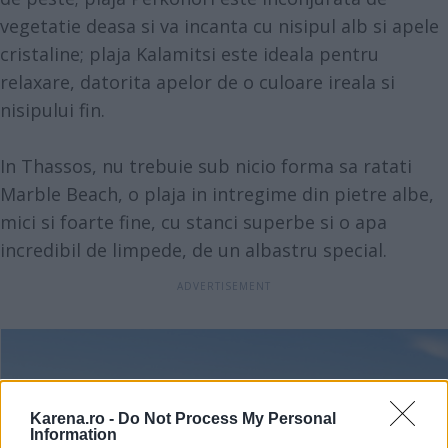
vegetatie deasa si va incanta cu nisipul alb si apele
cristaline; plaja Kalamitsi este ideala pentru
relaxare, datorita apelor de o culoare ireala si
nisipului fin.
In Thassos, nu trebuie sub nicio forma sa ratati
Marble Beach, o plaja in intregime din pietre albe,
mici si foarte fine, cu stanci superbe si o apa
incredibil de limpede, de un albastru special.
Karena.ro -
Do Not Process My Personal
Information