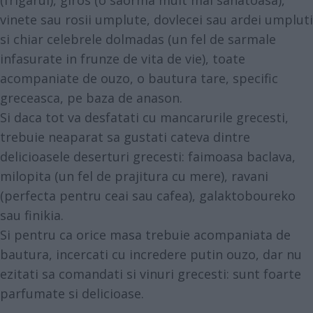
(frigarui), giros (o saorma mult mai sanatoasa),
vinete sau rosii umplute, dovlecei sau ardei umpluti
si chiar celebrele dolmadas (un fel de sarmale
infasurate in frunze de vita de vie), toate
acompaniate de ouzo, o bautura tare, specific
greceasca, pe baza de anason.
Si daca tot va desfatati cu mancarurile grecesti,
trebuie neaparat sa gustati cateva dintre
delicioasele deserturi grecesti: faimoasa baclava,
milopita (un fel de prajitura cu mere), ravani
(perfecta pentru ceai sau cafea), galaktoboureko
sau finikia.
Si pentru ca orice masa trebuie acompaniata de
bautura, incercati cu incredere putin ouzo, dar nu
ezitati sa comandati si vinuri grecesti: sunt foarte
parfumate si delicioase.