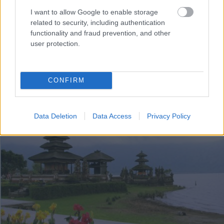
jumping sau rafting
. Dar, cuplurile de indragostiti
I want to allow Google to enable storage
care isi doresc o luna de miere linistita, relaxanta si
related to security, including authentication
romantica, pot petrece timpul pe o plaja virgina
functionality and fraud prevention, and other
user protection.
sau se poate lasa rasfatat la un spa.
CONFIRM
Data Deletion
Data Access
Privacy Policy