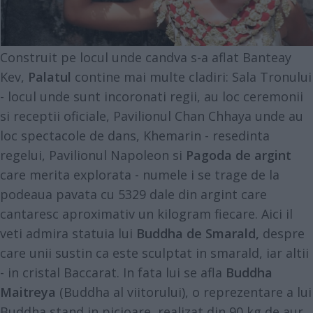
Construit pe locul unde candva s-a aflat Banteay
Kev,
Palatul
contine mai multe cladiri: Sala Tronului
- locul unde sunt incoronati regii, au loc ceremonii
si receptii oficiale, Pavilionul Chan Chhaya unde au
loc spectacole de dans, Khemarin - resedinta
regelui, Pavilionul Napoleon si
Pagoda de argint
care merita explorata - numele i se trage de la
podeaua pavata cu 5329 dale din argint care
cantaresc aproximativ un kilogram fiecare. Aici il
veti admira statuia lui
Buddha de Smarald,
despre
care unii sustin ca este sculptat in smarald, iar altii
- in cristal Baccarat. In fata lui se afla
Buddha
Maitreya
(Buddha al viitorului), o reprezentare a lui
Buddha stand in picioare, realizat din 90 kg de aur,