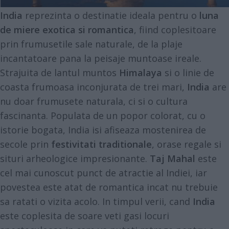
India
reprezinta o destinatie ideala pentru o
luna
de miere exotica si romantica
, fiind coplesitoare
prin frumusetile sale naturale, de la plaje
incantatoare pana la peisaje muntoase ireale.
Strajuita de lantul muntos
Himalaya
si o linie de
coasta frumoasa inconjurata de trei mari,
India
are
nu doar frumusete naturala, ci si o cultura
fascinanta. Populata de un popor colorat, cu o
istorie bogata, India isi afiseaza mostenirea de
secole prin
festivitati traditionale
, orase regale si
situri arheologice impresionante.
Taj Mahal
este
cel mai cunoscut punct de atractie al Indiei, iar
povestea este atat de romantica incat nu trebuie
sa ratati o vizita acolo. In timpul verii, cand
India
este coplesita de soare veti gasi locuri