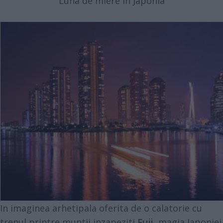
Luna de miere in Japonia
In imaginea arhetipala oferita de o calatorie cu
trenul printre muntii inzapeziti
Fuji
, magia Japoniei