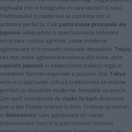
ingheata intr-o fotografie in care vechiul si noul,
traditionalul si modernul se combina intr-o
armonie perfecta. Cele
patru insule principale ale
Japoniei
adapostesc o spectaculoasa imbinare
intre sate rustice agricole, orase moderne
aglomerate si frumuseti naturale deosebite.
Tokyo,
cea mai mare aglomerare urbana din lume, este
capitala Japoniei
si adaposteste palatul regal si
resedinta familiei imperiale a Japoniei. Dar
Tokyo
este si orasul unde cultura traditionala se imbina
perfect cu inovatiile moderne: templele stravechi
Zen sunt inconjurate de
cladiri hi-tech
desprinse
parca din filmele science-fiction. Trebuie sa vizitati
si
Matsumoto
, care gazduieste un castel
impresionant inscris in patrimoniul national
japonez si care isi pastreaza forma originala inca