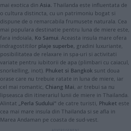
mai exotica din
Asia.
Thailanda este influentata de
o cultura distincta, cu un patrimoniu bogat si
dispune de o remarcabila frumusete naturala. Cea
mai populara destinatie pentru luna de miere este,
fara indoiala,
Ko Samui
. Aceasta insula mare ofera
indragostitilor
plaje superbe,
gradini luxuriante,
posibilitatea de relaxare in spa-uri si activitati
variate pentru iubitorii de apa (plimbari cu caiacul,
snorkelling, inot).
Phuket si Bangkok
sunt doua
orase care nu trebuie ratate in luna de miere, iar
cel mai romantic,
Chiang Mai
, ar trebui sa nu
lipseasca din itinerariul
lunii de miere
in Thailanda.
Alintat
„Perla Sudului"
de catre turisti,
Phuket
este
cea mai mare insula din Thailanda si se afla in
Marea Andaman pe coasta de sud-vest.