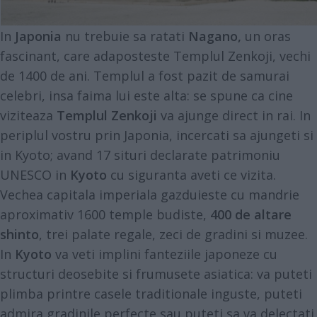
In
Japonia
nu trebuie sa ratati
Nagano,
un oras
fascinant, care adaposteste Templul Zenkoji, vechi
de 1400 de ani. Templul a fost pazit de samurai
celebri, insa faima lui este alta: se spune ca cine
viziteaza
Templul Zenkoji
va ajunge direct in rai. In
periplul vostru prin Japonia, incercati sa ajungeti si
in Kyoto; avand 17 situri declarate patrimoniu
UNESCO in
Kyoto
cu siguranta aveti ce vizita.
Vechea capitala imperiala gazduieste cu mandrie
aproximativ 1600 temple budiste,
400 de altare
shinto
, trei palate regale, zeci de gradini si muzee.
In
Kyoto
va veti implini fanteziile japoneze cu
structuri deosebite si frumusete asiatica: va puteti
plimba printre casele traditionale inguste, puteti
admira gradinile perfecte sau puteti sa va delectati