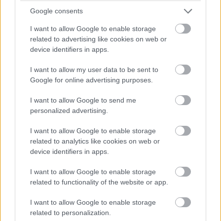
Google consents
I want to allow Google to enable storage
related to advertising like cookies on web or
device identifiers in apps.
Acest
paradis tropical
este inconjurat de recife de
I want to allow my user data to be sent to
corali si se mandrete cu plaje superbe, atat cu nisip
Google for online advertising purposes.
alb, dar si cu nisip negru. Partea de vest a insulei
ofera unele dintre cele mai bune
plaje de surfing
I want to allow Google to send me
personalized advertising.
din lume, iar partea de est reprezinta un loc
minunat pentru a va relaxa si a inota in apele
I want to allow Google to enable storage
linistite si curate. O
luna de miere la Bali
poate fi
related to analytics like cookies on web or
device identifiers in apps.
petrecuta pe plaja, intr-un
spa
sau intr-o aventura,
inconjurati fiind de peisaje uimitoare. In Bali vi se
I want to allow Google to enable storage
ofera foarte multe optiuni de petrecere a timpului:
related to functionality of the website or app.
puteti face echitatie sau surfing, plimbari cu
I want to allow Google to enable storage
caiacul, scufundari, drumetii in natura,
bungee-
related to personalization.