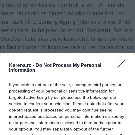
la Sud si stramtoarea Lombok la est. Un lant de
munti vulcanici strajuiesc nordul insulei Bali, cel
mai inalt fiind Gunung Agung (Muntele Divin, 3142
metri) care, la fel precum muntii Batukaru, Batur si
Merebuk este inca un vulcan activ. O
luna de miere
in Bali
include tot luxul pe care si l-ar putea dori un
cuplu aflat in luna de miere. Micuta insula este un
paradis
in adevaratul sens al cuvantului, de o
Karena.ro -
Do Not Process My Personal
Information
frumusete pura si incitanta care va fi combustibilul
perfect pentru a aprinde romantismul.
If you wish to opt-out of the sale, sharing to third parties, or
processing of your personal or sensitive information for
Vezi și
targeted advertising by us, please use the below opt-out
section to confirm your selection. Please note that after your
Imprimeul pe care nu ar trebui să îl
opt-out request is processed you may continue seeing
porți niciodată într-o croazieră
interest-based ads based on personal information utilized by
us or personal information disclosed to third parties prior to
Top 5 zodii care se stresează din orice.
your opt-out. You may separately opt-out of the further
Nu știu să trăiască relaxat!