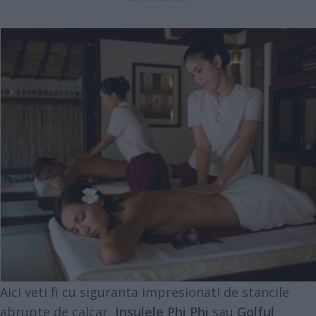
Aici veti fi cu siguranta impresionati de stancile
abrupte de calcar,
Insulele Phi Phi
sau
Golful