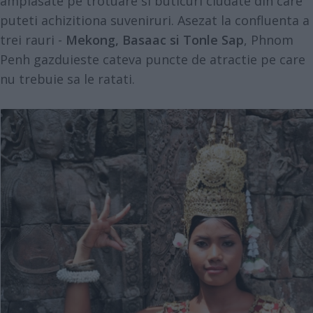
amplasate pe trotuare si buticuri ciudate din care
puteti achizitiona suveniruri. Asezat la confluenta a
trei rauri -
Mekong, Basaac si Tonle Sap
, Phnom
Penh gazduieste cateva puncte de atractie pe care
nu trebuie sa le ratati.