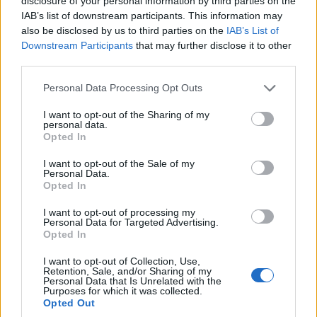
disclosure of your personal information by third parties on the
IAB’s list of downstream participants. This information may
also be disclosed by us to third parties on the
IAB’s List of
Top 5 tratamente de încercat dacă ai
Downstream Participants
that may further disclose it to other
pielea deshidratată
third parties.
Please note that this website/app uses one or more Google
Personal Data Processing Opt Outs
services and may gather and store information including but
not limited to your visit or usage behaviour. You may click to
I want to opt-out of the Sharing of my
personal data.
grant or deny consent to Google and its third-party tags to
Opted In
use your data for below specified purposes in below Google
consent section.
I want to opt-out of the Sale of my
Personal Data.
Opted In
I want to opt-out of processing my
Personal Data for Targeted Advertising.
Opted In
I want to opt-out of Collection, Use,
Retention, Sale, and/or Sharing of my
Personal Data that Is Unrelated with the
Purposes for which it was collected.
Opted Out