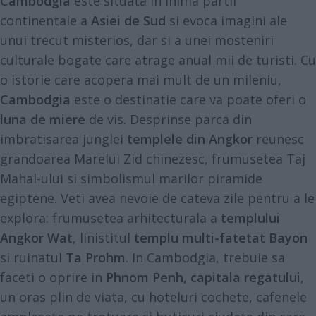
Cambodgia
este situata in inima partii
continentale a
Asiei de Sud
si evoca imagini ale
unui trecut misterios, dar si a unei mosteniri
culturale bogate care atrage anual mii de turisti. Cu
o istorie care acopera mai mult de un mileniu,
Cambodgia
este o destinatie care va poate oferi o
luna de miere
de vis. Desprinse parca din
imbratisarea junglei
templele din Angkor
reunesc
grandoarea Marelui Zid chinezesc, frumusetea Taj
Mahal-ului si simbolismul
marilor piramide
egiptene
. Veti avea nevoie de cateva zile pentru a le
explora: frumusetea arhitecturala a
templului
Angkor Wat
, linistitul
templu multi-fatetat Bayon
si ruinatul
Ta Prohm
. In Cambodgia, trebuie sa
faceti o oprire in
Phnom Penh, capitala regatului
,
un oras plin de viata, cu hoteluri cochete, cafenele