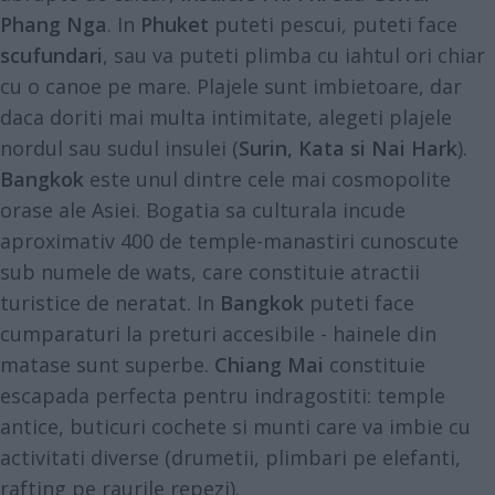
Phang Nga
. In
Phuket
puteti pescui, puteti face
scufundari
, sau va puteti plimba cu iahtul ori chiar
cu o canoe pe mare. Plajele sunt imbietoare, dar
daca doriti mai multa intimitate, alegeti plajele
nordul sau sudul insulei (
Surin, Kata si Nai Hark
).
Bangkok
este unul dintre cele mai cosmopolite
orase ale Asiei. Bogatia sa culturala incude
aproximativ 400 de temple-manastiri cunoscute
sub numele de wats, care constituie atractii
turistice de neratat. In
Bangkok
puteti face
cumparaturi la preturi accesibile - hainele din
matase sunt superbe.
Chiang Mai
constituie
escapada perfecta pentru indragostiti: temple
antice, buticuri cochete si munti care va imbie cu
activitati diverse (drumetii, plimbari pe elefanti,
rafting pe raurile repezi).