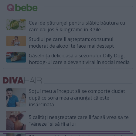
Ceai de pătrunjel pentru slăbit: băutura cu
care dai jos 5 kilograme în 3 zile
Studiul pe care îl așteptam: consumul
moderat de alcool te face mai deștept
Găselnița delicioasă a sezonului: Dilly Dog,
hotdog-ul care a devenit viral în social media
Soțul meu a început să se comporte ciudat
după ce sora mea a anunțat că este
însărcinată
5 calități neașteptate care îl fac să vrea să te
"vâneze" și să fii a lui