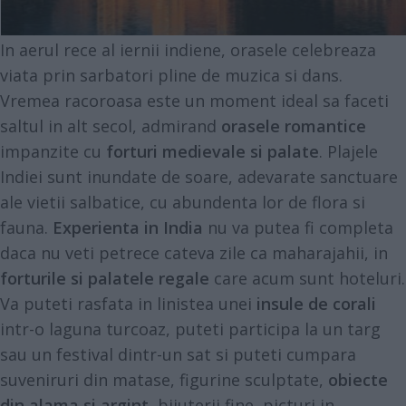
In aerul rece al iernii indiene, orasele celebreaza
viata prin sarbatori pline de muzica si dans.
Vremea racoroasa este un moment ideal sa faceti
saltul in alt secol, admirand
orasele romantice
impanzite cu
forturi medievale si palate
. Plajele
Indiei sunt inundate de soare, adevarate sanctuare
ale vietii salbatice, cu abundenta lor de flora si
fauna.
Experienta in India
nu va putea fi completa
daca nu veti petrece cateva zile ca maharajahii, in
forturile si palatele regale
care acum sunt hoteluri.
Va puteti rasfata in linistea unei
insule de corali
intr-o laguna turcoaz, puteti participa la un targ
sau un festival dintr-un sat si puteti cumpara
suveniruri din matase, figurine sculptate,
obiecte
din alama si argint,
bijuterii fine, picturi in