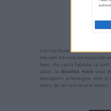
authenti
Cea mai buna modalitate de a pet
inscrieti intr-una din excursiile 
haos, din cauza faptului ca sun
vazut, la
distanta mare
unul de
descoperiri arheologice, este si 
etern, de cel care va este alaturi.