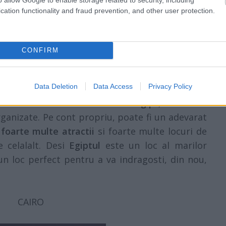
cation functionality and fraud prevention, and other user protection.
CONFIRM
Data Deletion
Data Access
Privacy Policy
rece o luna de miere de vis in
Egipt
, este sa va
organizate. Pe cont propriu, poate fi un adevarat
t
foarte multe atractii
si foarte multe locuri de
 celalalt. Desi
Egiptul
este un loc al marilor
un loc perfect pentru a va indragosti, din nou,
CAIRO