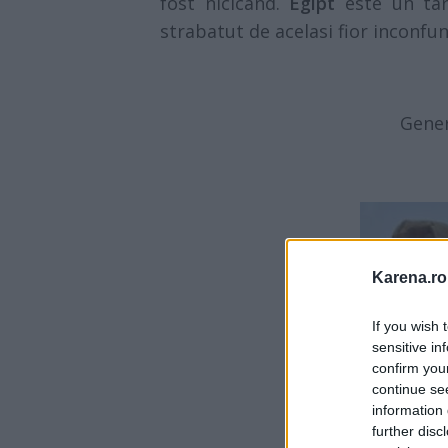
fost nicicand.
Egipt
este un tara
strabatut de acelasi fior inconfund
Gener
Karena.ro
If you wish 
sensitive in
confirm you
continue se
information 
further disc