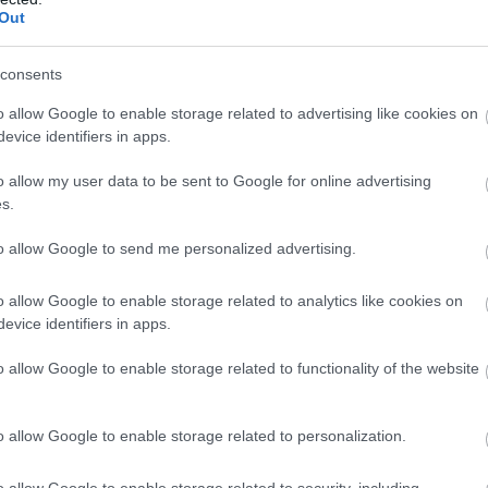
Out
consents
ioasă îți guvernează viața și ce
o allow Google to enable storage related to advertising like cookies on
evice identifiers in apps.
o allow my user data to be sent to Google for online advertising
himbă viața în luna mai
s.
e niciun barbat nu le uită! 3 zodii
to allow Google to send me personalized advertising.
pite de suflet
o allow Google to enable storage related to analytics like cookies on
evice identifiers in apps.
 de miere in Egipt
o allow Google to enable storage related to functionality of the website
o allow Google to enable storage related to personalization.
o allow Google to enable storage related to security, including