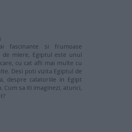
0
i fascinante si frumoase
a de miere, Egiptul este unul
care, cu cat afli mai multe cu
lte. Desi poti vizita Egiptul de
a, despre calatoriile in Egipt
n. Cum sa iti imaginezi, atunci,
t?