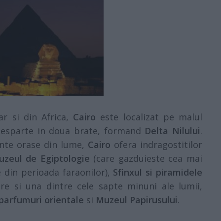
ar si din Africa,
Cairo
este localizat pe malul
e desparte in doua brate, formand
Delta Nilului
.
ante orase din lume,
Cairo
ofera indragostitilor
zeul de Egiptologie
(care gazduieste cea mai
e din perioada faraonilor),
Sfinxul si piramidele
re si una dintre cele sapte minuni ale lumii,
parfumuri orientale
si
Muzeul Papirusului
.