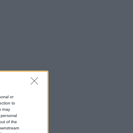
sonal or
ection to
ou may
 personal
out of the
 downstream