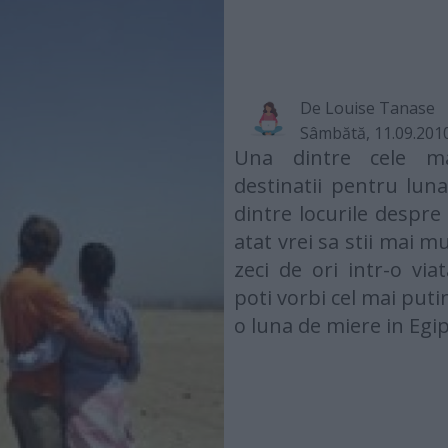
De
Louise Tanase
Sâmbătă, 11.09.201
Una dintre cele ma
destinatii pentru lun
dintre locurile despre 
atat vrei sa stii mai mu
zeci de ori intr-o viat
poti vorbi cel mai puti
o luna de miere in Egip