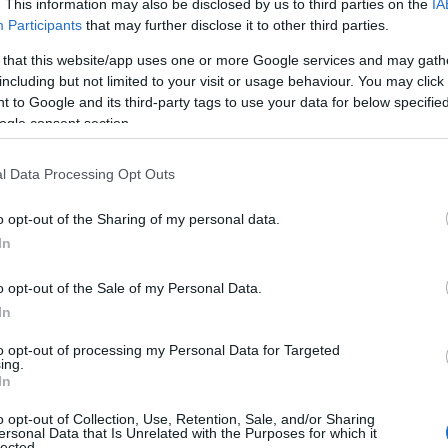
. This information may also be disclosed by us to third parties on the
IA
l Africii si Orientul Mijlociu, limitata la nord de
Participants
that may further disclose it to other third parties.
Fasia Gaza, de Israel, de Golful Aqaba (prin
 that this website/app uses one or more Google services and may gath
cu Iordania și cu Arabia Saudita) si de
Marea
including but not limited to your visit or usage behaviour. You may click 
 to Google and its third-party tags to use your data for below specifi
est de Libia. Capitala Egiptului este
Cairo
. Alte
ogle consent section.
sunt
Alexandria
, al-Mansurah,
Aswan
, Asyut, El-
da, Luxor, Kom Ombo
, Port Safaga,
Sharm el
l Data Processing Opt Outs
 Pe teritoriul Egiptului se intind si parti din
ian. Aici se gasesc oaze, printre care se afla
o opt-out of the Sharing of my personal data.
In
rga sau Siwa.
Clima Egiptului
este subtropicala
in
Delta Nilului
, cu valori medii ale temperaturii
o opt-out of the Sale of my Personal Data.
ipitatiile sunt scazute si cad indeosebi iarna. La
In
pical-desertica
, aproape fara precipitatii si cu
to opt-out of processing my Personal Data for Targeted
ationala este
lira egipteana
, cu subdiviziunea
ing.
In
ui este cea
islamica
.
o opt-out of Collection, Use, Retention, Sale, and/or Sharing
ersonal Data that Is Unrelated with the Purposes for which it
lected.