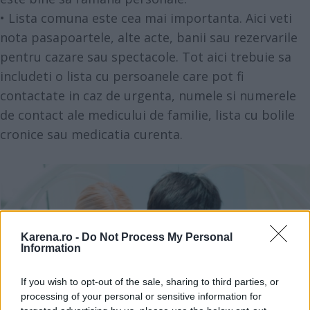
• Lista comuna este cea mai importanta. Aici veti
nota pasapoartele, alte acte, banii sau rezervarile
pentru cazare sau spectacole. Tot aici trebuie sa
includeti o lista cu persoanele care pot fi
contactate in caz de urgenta, numele si numerele
de contact ale medicului de familie, lista cu bolile
cronice sau medicatia curenta.
Karena.ro -
Do Not Process My Personal
Information
If you wish to opt-out of the sale, sharing to third parties, or
processing of your personal or sensitive information for