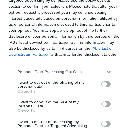
targeted advertising by us, please use the below opt-out
section to confirm your selection. Please note that after your
opt-out request is processed you may continue seeing
interest-based ads based on personal information utilized by
us or personal information disclosed to third parties prior to
your opt-out. You may separately opt-out of the further
disclosure of your personal information by third parties on the
IAB’s list of downstream participants. This information may
Bagajul de mana in luna de miere
also be disclosed by us to third parties on the
IAB’s List of
Indiferent ca veti calatori cu avionul, cu trenul, cu
Downstream Participants
that may further disclose it to other
third parties.
autocarul sau cu masina personala, intotdeauna
este intelept sa aveti un bagaj de mana cu strictul
Please note that this website/app uses one or more Google
Personal Data Processing Opt Outs
services and may gather and store information including but
necesar, pe care sa il purtati tot timpul asupra
not limited to your visit or usage behaviour. You may click to
I want to opt-out of the Sharing of my
voastra. Atentie: nu vorbim despre poseta sau
personal data.
grant or deny consent to Google and its third-party tags to
Opted In
borseta cu acte!
use your data for below specified purposes in below Google
consent section.
I want to opt-out of the Sale of my
Personal Data.
Opted In
• Bagajul de mana trebuie sa contina cateva
articole de toaleta si igiena personala, cum ar fi
I want to opt-out of processing my
Personal Data for Targeted Advertising.