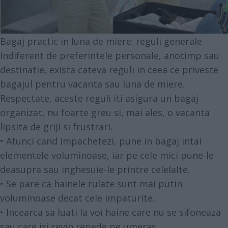
Bagaj practic in luna de miere: reguli generale
Indiferent de preferintele personale, anotimp sau
destinatie, exista cateva reguli in ceea ce priveste
bagajul pentru vacanta sau luna de miere
.
Respectate, aceste reguli iti asigura un bagaj
organizat, nu foarte greu si, mai ales, o vacanta
lipsita de griji si frustrari.
• Atunci cand impachetezi, pune in bagaj intai
elementele voluminoase, iar pe cele mici pune-le
deasupra sau inghesuie-le printre celelalte.
• Se pare ca hainele rulate sunt mai putin
voluminoase decat cele impaturite.
• Incearca sa luati la voi haine care nu se sifoneaza
sau care isi revin repede pe umeras.