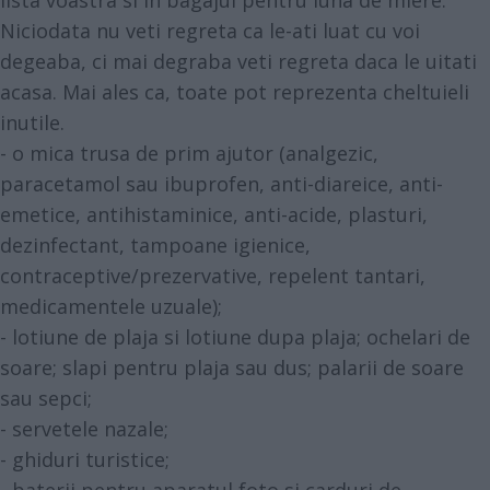
lista voastra si in bagajul pentru luna de miere.
Niciodata nu veti regreta ca le-ati luat cu voi
degeaba, ci mai degraba veti regreta daca le uitati
acasa. Mai ales ca, toate pot reprezenta cheltuieli
inutile.
- o mica trusa de prim ajutor (analgezic,
paracetamol sau ibuprofen, anti-diareice, anti-
emetice, antihistaminice, anti-acide, plasturi,
dezinfectant, tampoane igienice,
contraceptive/prezervative, repelent tantari,
medicamentele uzuale);
- lotiune de plaja si lotiune dupa plaja; ochelari de
soare; slapi pentru plaja sau dus; palarii de soare
sau sepci;
- servetele nazale;
-
ghiduri turistice
;