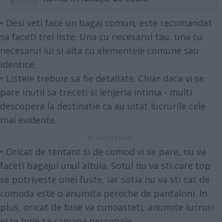
• Desi veti face un bagaj comun, este recomandat
sa faceti trei liste. Una cu necesarul tau, una cu
necesarul lui si alta cu elementele comune sau
identice.
• Listele trebuie sa fie detaliate. Chiar daca vi se
pare inutil sa treceti si lenjeria intima - multi
descopera la destinatie ca au uitat lucrurile cele
mai evidente.
• Oricat de tentant si de comod vi se pare, nu va
faceti bagajul unul altuia. Sotul nu va sti care top
se potriveste unei fuste, iar sotia nu va sti cat de
comoda este o anumita pereche de pantaloni. In
plus, oricat de bine va cunoasteti, anumite lucruri
este bine sa ramana personale.