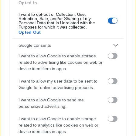
periutele si pasta de dinti, roll-on, servetele umede
Opted In
si uscate, pieptene, daca este cazul solutia pentru
I want to opt-out of Collection, Use,
lentile de contact, medicatia obisnuita (pentru 2-3
Retention, Sale, and/or Sharing of my
Personal Data that Is Unrelated with the
zile), lenjerie intima (pentru amandoi) si cate un
Purposes for which it was collected.
Opted Out
rand de haine.
• Din bagajul de mana nu trebuie sa lipseasca
Google consents
incarcatoarele telefoanelor, aparatul foto sau
I want to allow Google to enable storage
camera video, dar nici obiectele de valoare pe care
related to advertising like cookies on web or
le luati in calatorie (bijuterii sau ceasuri, i-pod, etc.)
device identifiers in apps.
• In interiorul bagajului de mana puneti o eticheta
I want to allow my user data to be sent to
pe care sa va inscrieti numele si adresa completa,
Google for online advertising purposes.
pentru cazul in care il pierdeti. Eticheta trebuie sa
I want to allow Google to send me
fie cat mai vizibile atunci cand deschideti geanta.
personalized advertising.
I want to allow Google to enable storage
related to analytics like cookies on web or
device identifiers in apps.