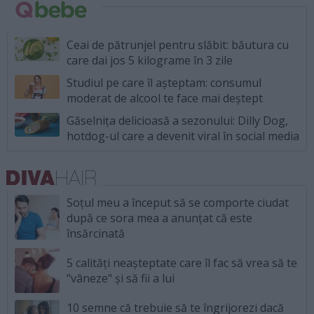
Ceai de pătrunjel pentru slăbit: băutura cu
care dai jos 5 kilograme în 3 zile
Studiul pe care îl așteptam: consumul
moderat de alcool te face mai deștept
Găselnița delicioasă a sezonului: Dilly Dog,
hotdog-ul care a devenit viral în social media
Soțul meu a început să se comporte ciudat
după ce sora mea a anunțat că este
însărcinată
5 calități neașteptate care îl fac să vrea să te
"vâneze" și să fii a lui
10 semne că trebuie să te îngrijorezi dacă