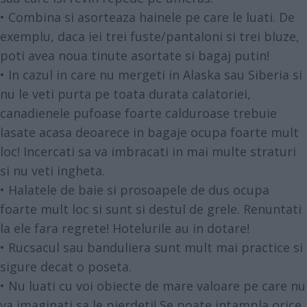
• Combina si asorteaza hainele pe care le luati. De
exemplu, daca iei trei fuste/pantaloni si trei bluze,
poti avea noua tinute asortate si bagaj putin!
• In cazul in care nu mergeti in Alaska sau Siberia si
nu le veti purta pe toata durata calatoriei,
canadienele pufoase foarte calduroase trebuie
lasate acasa deoarece in bagaje ocupa foarte mult
loc! Incercati sa va imbracati in mai multe straturi
si nu veti ingheta.
• Halatele de baie si prosoapele de dus ocupa
foarte mult loc si sunt si destul de grele. Renuntati
la ele fara regrete! Hotelurile au in dotare!
• Rucsacul sau banduliera sunt mult mai practice si
sigure decat o poseta.
• Nu luati cu voi obiecte de mare valoare pe care nu
va imaginati sa le pierdeti! Se poate intampla orice