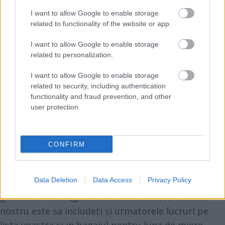
I want to allow Google to enable storage
related to functionality of the website or app.
I want to allow Google to enable storage
related to personalization.
I want to allow Google to enable storage
related to security, including authentication
functionality and fraud prevention, and other
user protection.
CONFIRM
Uitati de expresia „gasim si acolo"
Exista cateva mici articole pe care avem tendinta sa
Data Deletion
Data Access
Privacy Policy
nu le includem pe lista pentru luna de miere,
gandindu-ne ca „gasim si acolo asa ceva". Sfatul
nostru este sa includeti si urmatorele lucruri pe