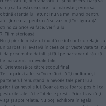
cuceritorului, al prădătorului, și nu invers. Dacă va
simți că tu ești cea care îl urmărește și vrea să
obțină atenția lui, atunci nu va mai munci pentru
afecțiunea ta, pentru că se va simți în siguranță
știind că orice va face, vei fi a lui.
7. Fii misterioasă
Nu-ți pierde misterul îndată ce intri într-o relație cu
un bărbat. Fii evazivă în ceea ce privește viața ta, nu
îi da prea multe detalii și fă-l pe partenerul tău să
fie mai atent la nevoile tale.
8. Orientează-te către scopul final
Te surprinzi adesea încercând să îți mulțumești
partenerul renunțând la nevoile tale pentru a
prioritiza nevoile lui. Doar că este foarte posibil ca
gesturile tale să fie înțelese greșit. Prioritizează-ți
viața și apoi relația. Nu poți echilibra în egală