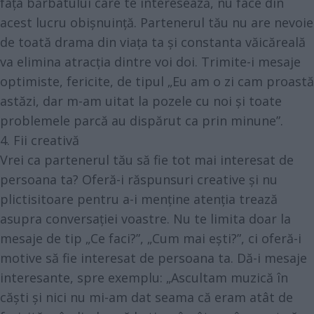
fața bărbatului care te interesează, nu face din
acest lucru obișnuință. Partenerul tău nu are nevoie
de toată drama din viața ta și constanta văicăreală
va elimina atracția dintre voi doi. Trimite-i mesaje
optimiste, fericite, de tipul „Eu am o zi cam proastă
astăzi, dar m-am uitat la pozele cu noi și toate
problemele parcă au dispărut ca prin minune”.
4. Fii creativă
Vrei ca partenerul tău să fie tot mai interesat de
persoana ta? Oferă-i răspunsuri creative și nu
plictisitoare pentru a-i menține atenția trează
asupra conversației voastre. Nu te limita doar la
mesaje de tip „Ce faci?”, „Cum mai ești?”, ci oferă-i
motive să fie interesat de persoana ta. Dă-i mesaje
interesante, spre exemplu: „Ascultam muzică în
căști și nici nu mi-am dat seama că eram atât de