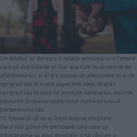
Un bărbat își dorește o relație serioasă cu o femeie
care să depindă de el. Dar așa cum tu ai nevoie de
afecțiunea lui, și el are nevoie de afecțiunea ta și de
sprijinul tău în toate aspectele vieții. Arată-i
sprijinul tău în ceea ce privește cariera lui, visurile,
pasiunile și devino suporterul numărul unu al
partenerului tău.
15. Încearcă să nu ai întotdeauna dreptate
Dacă ești genul de persoană care vrea ca
întotdeauna să aibă dreptate și să câștige o