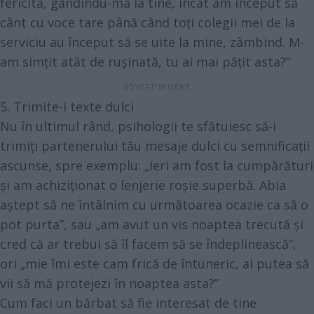
fericită, gândindu-mă la tine, încât am început să
cânt cu voce tare până când toți colegii mei de la
serviciu au început să se uite la mine, zâmbind. M-
am simțit atât de rușinată, tu ai mai pățit asta?”
5. Trimite-i texte dulci
Nu în ultimul rând, psihologii te sfătuiesc să-i
trimiți partenerului tău mesaje dulci cu semnificații
ascunse, spre exemplu: „Ieri am fost la cumpărături
și am achiziționat o lenjerie roșie superbă. Abia
aștept să ne întâlnim cu următoarea ocazie ca să o
pot purta”, sau „am avut un vis noaptea trecută și
cred că ar trebui să îl facem să se îndeplinească”,
ori „mie îmi este cam frică de întuneric, ai putea să
vii să mă protejezi în noaptea asta?”
Cum faci un bărbat să fie interesat de tine