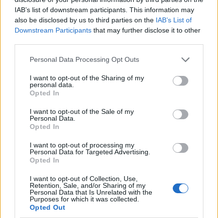
încât hainele să îți evidențieze formele frumoase,
IAB’s list of downstream participants. This information may
machiază-te, aranjează-ți părul, fă tot ceea ce este
also be disclosed by us to third parties on the
IAB’s List of
necesar pentru ca inima partenerului tău să
Downstream Participants
that may further disclose it to other
third parties.
tresalte doar când te vede.
Trucuri psihologice pentru a-ți determina
Please note that this website/app uses one or more Google
Personal Data Processing Opt Outs
services and may gather and store information including but
partenerul să își dorească o relație serioasă cu tine
not limited to your visit or usage behaviour. You may click to
I want to opt-out of the Sharing of my
personal data.
grant or deny consent to Google and its third-party tags to
Opted In
use your data for below specified purposes in below Google
consent section.
I want to opt-out of the Sale of my
Personal Data.
Opted In
I want to opt-out of processing my
Personal Data for Targeted Advertising.
Opted In
I want to opt-out of Collection, Use,
Retention, Sale, and/or Sharing of my
Personal Data that Is Unrelated with the
Purposes for which it was collected.
Opted Out