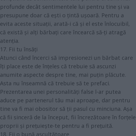
profunde decât sentimentele lui pentru tine și va
presupune doar că ești o țintă ușoară. Pentru a
evita aceste situații, arată-i că și el este înlocuibil,
că există și alți bărbați care încearcă să-ți atragă
atenția.
17. Fii tu însăți
Atunci când încerci să impresionezi un bărbat care
îți place este de înțeles că trebuie să ascunzi
anumite aspecte despre tine, mai puțin plăcute.
Asta nu înseamnă că trebuie să te prefaci.
Prezentarea unei personalități false l-ar putea
aduce pe partenerul tău mai aproape, dar pentru
tine va fi mai obositor să ții pasul cu minciuna. Așa
că fii sinceră de la început, fii încrezătoare în forțele
proprii și prețuiește-te pentru a fi prețuită.
18. Fii o bună ascultătoare