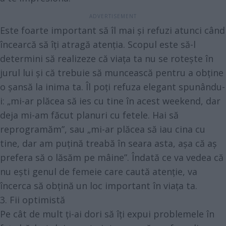
Este foarte important să îl mai și refuzi atunci când
încearcă să îți atragă atenția. Scopul este să-l
determini să realizeze că viața ta nu se rotește în
jurul lui și că trebuie să muncească pentru a obține
o șansă la inima ta. Îl poți refuza elegant spunându-
i: „mi-ar plăcea să ies cu tine în acest weekend, dar
deja mi-am făcut planuri cu fetele. Hai să
reprogramăm”, sau „mi-ar plăcea să iau cina cu
tine, dar am puțină treabă în seara asta, așa că aș
prefera să o lăsăm pe mâine”. Îndată ce va vedea că
nu ești genul de femeie care caută atenție, va
încerca să obțină un loc important în viața ta.
3. Fii optimistă
Pe cât de mult ți-ai dori să îți expui problemele în