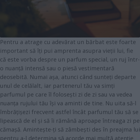
Pentru a atrage cu adevărat un bărbat este foarte
important să îți pui amprenta asupra vieții lui, fie
că este vorba despre un parfum special, un ruj într-
o nuanță intensă sau o piesă vestimentară
deosebită. Numai așa, atunci când sunteți departe
unul de celălalt, iar partenerul tău va simți
parfumul pe care îl folosești zi de zi sau va vedea
nuanța rujului tău își va aminti de tine. Nu uita să-l
îmbrățișezi frecvent astfel încât parfumul tău să se
lipească de el și să îi rămână aproape întreaga zi pe
cămașă. Amintește-ți să zâmbești des în preajma lui
pentru a-l determina să acorde mai multă atenție