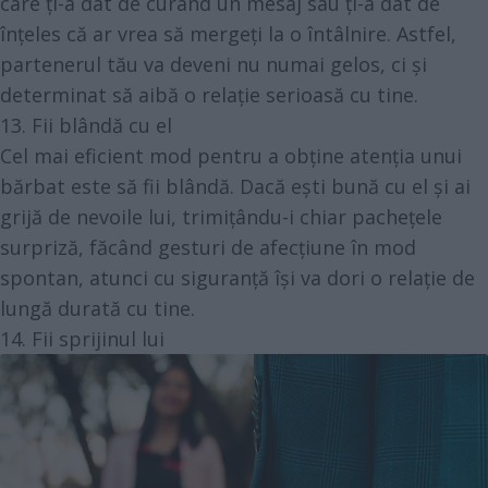
care ți-a dat de curând un mesaj sau ți-a dat de
înțeles că ar vrea să mergeți la o întâlnire. Astfel,
partenerul tău va deveni nu numai gelos, ci și
determinat să aibă o relație serioasă cu tine.
13. Fii blândă cu el
Cel mai eficient mod pentru a obține atenția unui
bărbat este să fii blândă. Dacă ești bună cu el și ai
grijă de nevoile lui, trimițându-i chiar pachețele
surpriză, făcând gesturi de afecțiune în mod
spontan, atunci cu siguranță își va dori o relație de
lungă durată cu tine.
14. Fii sprijinul lui