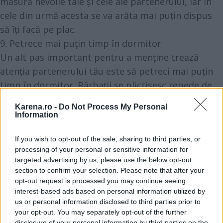
măsură nevoile tale și cele ale partenerului, iar în
cele din urmă acesta se va arăta mai puțin dispus
să îți facă pe plac.
9. Petrece mai puțin timp în dormitor
Un alt pas important pentru a menține trează
atenția partenerului tău este să petreci mai puțin
timp în dormitor. Bărbații se plictisesc repede de
ceea ce se dovedește a fi foarte accesibil, de aceea
Karena.ro -
Do Not Process My Personal
trebuie să îi oferi motive să muncească mai mult
Information
pentru a obține ceea ce ai de dăruit.
If you wish to opt-out of the sale, sharing to third parties, or
10. Fii „femeia în roșu”
processing of your personal or sensitive information for
Femeia în roșu este cea mai atractivă variantă a ta,
targeted advertising by us, please use the below opt-out
cea mai încrezătoare, pe care cu siguranță după ce
section to confirm your selection. Please note that after your
opt-out request is processed you may continue seeing
te-ai acomodat puțin în relație, ai dat-o uitării.
interest-based ads based on personal information utilized by
Arată-i bărbatului tău că ești o femeie superbă și
us or personal information disclosed to third parties prior to
meriți toată atenția lui. Îmbracă-te deosebit, astfel
your opt-out. You may separately opt-out of the further
disclosure of your personal information by third parties on the