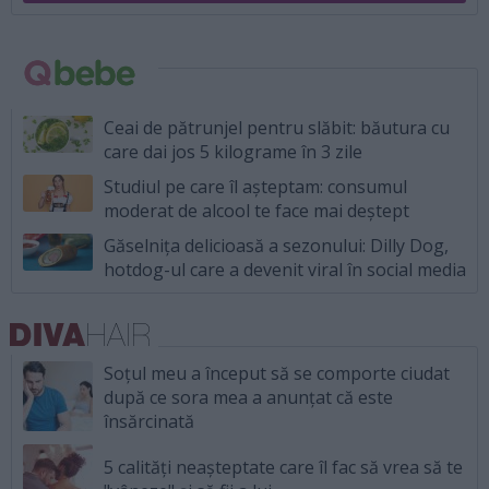
Ceai de pătrunjel pentru slăbit: băutura cu
care dai jos 5 kilograme în 3 zile
Studiul pe care îl așteptam: consumul
moderat de alcool te face mai deștept
Găselnița delicioasă a sezonului: Dilly Dog,
hotdog-ul care a devenit viral în social media
Soțul meu a început să se comporte ciudat
după ce sora mea a anunțat că este
însărcinată
5 calități neașteptate care îl fac să vrea să te