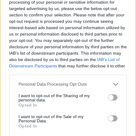
processing of your personal or sensitive information for
4. Cateodata trebuie sa faci tu primul pas
targeted advertising by us, please use the below opt-out
"Trebuie sa fii primul care rupe tacerea, trebuie sa fii cel
section to confirm your selection. Please note that after your
care face primul pas catre reconciliere, cel care cere
opt-out request is processed you may continue seeing
interest-based ads based on personal information utilized by
primul iertare, cel care iarta primul, cel care este primul
us or personal information disclosed to third parties prior to
vulnerabil. Viata este prea scurta si casatoria este prea
your opt-out. You may separately opt-out of the further
importanta pentru a astepta ca lucrurile sa fie
disclosure of your personal information by third parties on the
IAB’s list of downstream participants. This information may
intotdeauna corecte pentru toata lumea."
, spune
also be disclosed by us to third parties on the
IAB’s List of
Winifred Reilly, terapeut si blogger.
Downstream Participants
that may further disclose it to other
5. In ciuda a ceea ce ai auzit, este OK sa te bagi la
third parties.
somn suparata!
Please note that this website/app uses one or more Google
Personal Data Processing Opt Outs
"Decat sa va certati toata noaptea, mai bine lasati
services and may gather and store information including but
not limited to your visit or usage behaviour. You may click to
I want to opt-out of the Sharing of my
discutiile in contradictoriu pentru a doua zi."
, este de
personal data.
grant or deny consent to Google and its third-party tags to
Opted In
parere Dr. Jim Walkup.
use your data for below specified purposes in below Google
6. Doua cuvinte: bai separate.
consent section.
I want to opt-out of the Sale of my
Personal Data.
Un sfat prea putin aplicabil pentru romanii care
Opted In
impart, de obicei, apartamente mici, unde exista o