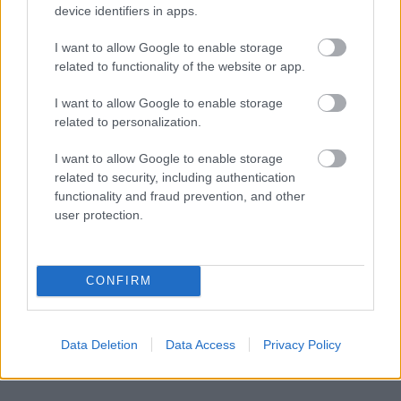
device identifiers in apps.
cei din jur
"Daca vrei sa stii cum va fi iubitul tau ca viitor sot, fii
I want to allow Google to enable storage
atenta la cum se comporta cu cei din jur."
, afirma
related to functionality of the website or app.
Samantha Rodman, psiholog.
I want to allow Google to enable storage
related to personalization.
I want to allow Google to enable storage
related to security, including authentication
functionality and fraud prevention, and other
user protection.
CONFIRM
Data Deletion
Data Access
Privacy Policy
Sursa foto: pinterest.com