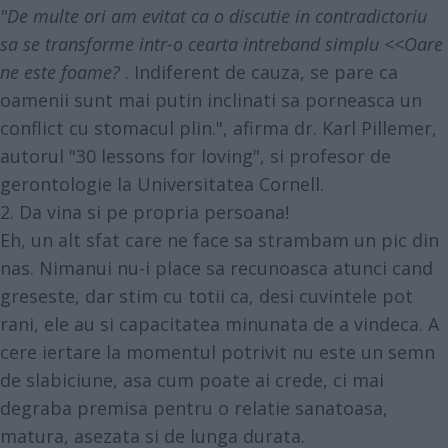
"De multe ori am evitat ca o discutie in contradictoriu
sa se transforme intr-o cearta intreband simplu <<Oare
ne este foame?
. Indiferent de cauza, se pare ca
oamenii sunt mai putin inclinati sa porneasca un
conflict cu stomacul plin.", afirma dr. Karl Pillemer,
autorul "30 lessons for loving", si profesor de
gerontologie la Universitatea Cornell.
2. Da vina si pe propria persoana!
Eh, un alt sfat care ne face sa strambam un pic din
nas. Nimanui nu-i place sa recunoasca atunci cand
greseste, dar stim cu totii ca, desi cuvintele pot
rani, ele au si capacitatea minunata de a vindeca. A
cere iertare la momentul potrivit nu este un semn
de slabiciune, asa cum poate ai crede, ci mai
degraba premisa pentru o relatie sanatoasa,
matura, asezata si de lunga durata.