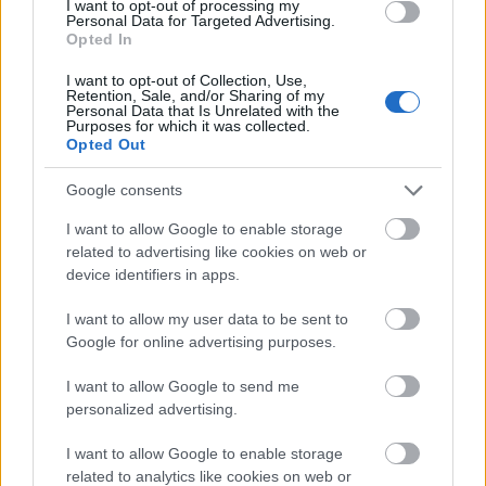
I want to opt-out of processing my
singura baie. Poate ca aici se aplica, intr-o formula
Personal Data for Targeted Advertising.
Opted In
distincta, sfatul de mai sus cu realizarea unei rutine
zilnice.
I want to opt-out of Collection, Use,
Retention, Sale, and/or Sharing of my
"Este mai putin romantic sa dati unul peste altul langa
Personal Data that Is Unrelated with the
Purposes for which it was collected.
o chiuveta plina de pasta de dinti sau langa o toaleta.
Opted Out
Daca fiecare are coltisorul lui pentru astfel de treburi, se
Google consents
pastreaza misterul."
, este de parere Iris Krasnow.
7. Fa gesturi frumoase pentru partenerul tau fara
I want to allow Google to enable storage
related to advertising like cookies on web or
sa fii rugat/a
device identifiers in apps.
"Cel putin o data pe saptamana, fa ceva dragut pentru
partenerul/a tau, fara a fi rugat/a. Du gunoiul, spala
I want to allow my user data to be sent to
Google for online advertising purposes.
vasele, fa-i un masaj sau fa lectiile cu cei mici. Sunt un
million de gesturi minore pe care le poti face pentru
I want to allow Google to send me
partenerul tau, dar care conteaza foarte mult in relatia
personalized advertising.
voastra."
, afirma Marina Sbrochi, autor si terapeut.
I want to allow Google to enable storage
8. Fii atent la comportamentul partenerului tau cu
related to analytics like cookies on web or