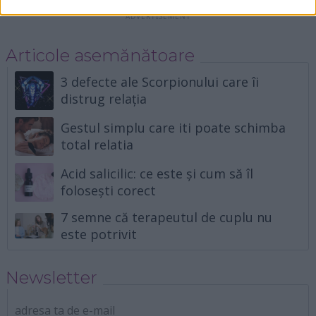
Articole asemănătoare
3 defecte ale Scorpionului care îi
distrug relația
Gestul simplu care iti poate schimba
total relatia
Acid salicilic: ce este și cum să îl
folosești corect
7 semne că terapeutul de cuplu nu
este potrivit
Newsletter
adresa ta de e-mail