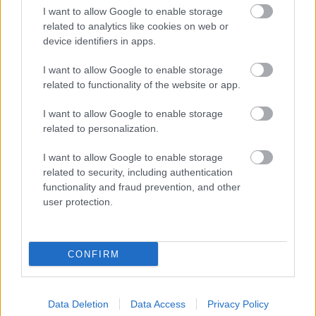
I want to allow Google to enable storage
Astenia de primăvară: ce este si cum
related to analytics like cookies on web or
poți să o combați
device identifiers in apps.
15 semne ca iubitul tau este egoist
I want to allow Google to enable storage
related to functionality of the website or app.
In ultimul timp, cuplul Beckham a fost luat in vizor
I want to allow Google to enable storage
related to personalization.
de presa de scandal, speculatiile privind
problemele in mariaj fiind alimentate de programul
I want to allow Google to enable storage
incarcat al celor doi si de faptul ca cei doi
related to security, including authentication
functionality and fraud prevention, and other
calatoresc foarte mult separat.
user protection.
Surse: dailymail.co.uk;
Urmatorul articol
CONFIRM
Soția perfectă din zodiac. Este visul
oricărui bărbat
Data Deletion
Data Access
Privacy Policy