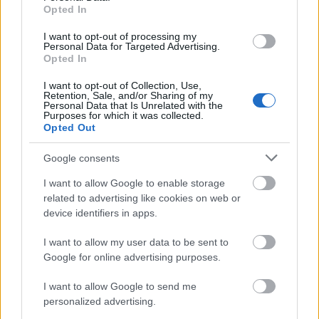
Opted In
I want to opt-out of processing my
Personal Data for Targeted Advertising.
Opted In
I want to opt-out of Collection, Use,
Retention, Sale, and/or Sharing of my
Personal Data that Is Unrelated with the
Purposes for which it was collected.
Opted Out
Google consents
I want to allow Google to enable storage
Victoria si David, in 1999
related to advertising like cookies on web or
device identifiers in apps.
I want to allow my user data to be sent to
Vezi și
Google for online advertising purposes.
Problemele pe care le poți avea în viață
I want to allow Google to send me
personalized advertising.
dacă ai ochii verzi