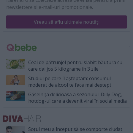
newslettere si e-mail-uri promotionale.
Vreau să aflu ultimele noutăți
Ceai de pătrunjel pentru slăbit: băutura cu
care dai jos 5 kilograme în 3 zile
Studiul pe care îl așteptam: consumul
moderat de alcool te face mai deștept
Găselnița delicioasă a sezonului: Dilly Dog,
hotdog-ul care a devenit viral în social media
Soțul meu a început să se comporte ciudat