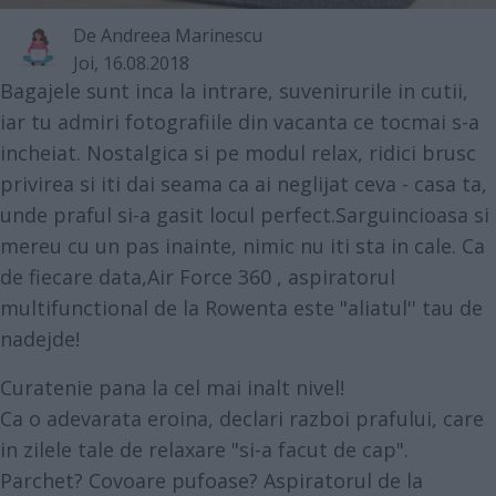
De
Andreea Marinescu
Joi, 16.08.2018
Bagajele sunt inca la intrare, suvenirurile in cutii,
iar tu admiri fotografiile din vacanta ce tocmai s-a
incheiat. Nostalgica si pe modul relax, ridici brusc
privirea si iti dai seama ca ai neglijat ceva - casa ta,
unde praful si-a gasit locul perfect.Sarguincioasa si
mereu cu un pas inainte, nimic nu iti sta in cale. Ca
de fiecare data,
Air Force 360
, aspiratorul
multifunctional de la Rowenta este "aliatul'' tau de
nadejde!
Curatenie pana la cel mai inalt nivel!
Ca o adevarata eroina, declari razboi prafului, care
in zilele tale de relaxare "si-a facut de cap".
Parchet? Covoare pufoase? Aspiratorul de la