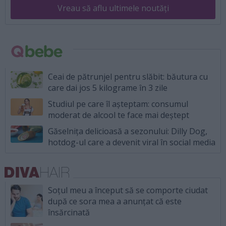
Vreau să aflu ultimele noutăți
Ceai de pătrunjel pentru slăbit: băutura cu
care dai jos 5 kilograme în 3 zile
Studiul pe care îl așteptam: consumul
moderat de alcool te face mai deștept
Găselnița delicioasă a sezonului: Dilly Dog,
hotdog-ul care a devenit viral în social media
Soțul meu a început să se comporte ciudat
după ce sora mea a anunțat că este
însărcinată