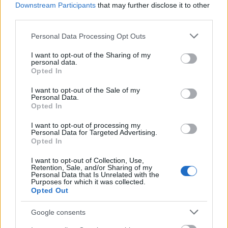
Downstream Participants
that may further disclose it to other
third parties.
Please note that this website/app uses one or more Google
Personal Data Processing Opt Outs
services and may gather and store information including but
Ajunsa in mansarda, te asezi pe sofa si constati ca
not limited to your visit or usage behaviour. You may click to
I want to opt-out of the Sharing of my
mai ai doar un singur lucru de facut - curatarea
personal data.
grant or deny consent to Google and its third-party tags to
Opted In
tapiteriei. Rasufli usuratapentru ca Air Force
use your data for below specified purposes in below Google
consent section.
I want to opt-out of the Sale of my
360
dispune de doua accesorii - unul pentru
Personal Data.
Opted In
tapiterii si altul pentru spatii inguste, iar tu ai
terminat curatenia cat ai spune...
I want to opt-out of processing my
Personal Data for Targeted Advertising.
Opted In
I want to opt-out of Collection, Use,
Retention, Sale, and/or Sharing of my
Personal Data that Is Unrelated with the
Purposes for which it was collected.
Opted Out
Google consents