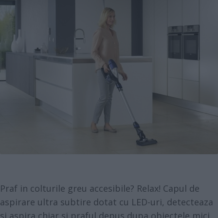
Praf in colturile greu accesibile? Relax! Capul de
aspirare ultra subtire dotat cu LED-uri, detecteaza
si aspira chiar si praful depus dupa obiectele mici