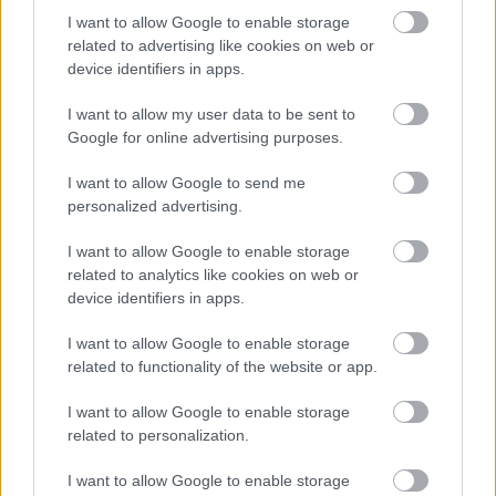
de mobilier este foarte importanta, drept pentru
I want to allow Google to enable storage
care specialistii Noblesse Interiors ofera doua
related to advertising like cookies on web or
recomandari de baza:
device identifiers in apps.
"
Nu recomandam amplasarea intr-o camera mica, a
I want to allow my user data to be sent to
mobilierului inchis la culoare, intrucat se va accentua
Google for online advertising purposes.
impresia de restrangere a spatiului. Intr-un astfel de caz
I want to allow Google to send me
este mult mai indicata alegerea tonurilor deschise,
personalized advertising.
pastelate, pentru piesele de mobilier. Pe de alta parte,
daca spatiul ce trebuie amenajat este unul ce va fi
I want to allow Google to enable storage
related to analytics like cookies on web or
folosit intens, piesele in culori inchise reprezinta cea
device identifiers in apps.
mai buna optiune
."
Calitate desavarsita pentru cei mai exigenti clienti
I want to allow Google to enable storage
related to functionality of the website or app.
Factorul financiar are o relevanta destul de redusa,
atunci cand intentionezi sa cumperi piese de
I want to allow Google to enable storage
mobilier aspectuoase, rafinate, elegante, ce poarta
related to personalization.
emblema calitatii. Noblesse Interiors pune de
I want to allow Google to enable storage