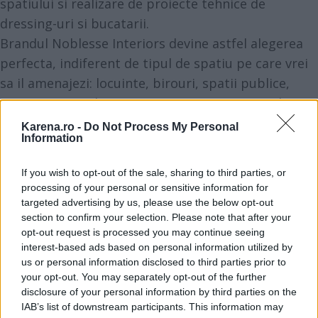
spatiului si realizare de proiecte tehnice de
dressing-uri si bucatarii.
Brandul Noblesse Interiors devine astfel alegerea
perfecta, indiferent de tipul de spatiu pe care vrei
sa il amenajezi: locuinte, birouri, spatii publice,
spatii comerciale (magazine, centre comerciale) etc.
Printre cele mai apreciate si cumparate piese de
Karena.ro -
Do Not Process My Personal
Information
mobilier din lemn masiv comercializate de
compania Noblesse Interiors se numara cele
If you wish to opt-out of the sale, sharing to third parties, or
incluse in colectiile Volga, Baroco, Napoleone sau
processing of your personal or sensitive information for
Noble. Toate pot fi vizionate in showroom sau la
targeted advertising by us, please use the below opt-out
section to confirm your selection. Please note that after your
adresa web mentionata anterior.
opt-out request is processed you may continue seeing
interest-based ads based on personal information utilized by
Imaginatie, creativitate, eleganta si bun gust
us or personal information disclosed to third parties prior to
your opt-out. You may separately opt-out of the further
La Noblesse Interiors lucreaza adevarati
disclosure of your personal information by third parties on the
profesionisti, carora le place sa isi foloseasca
IAB’s list of downstream participants. This information may