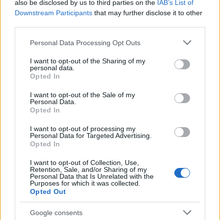
cunostintele, imaginatia si creativitatea pentru a
also be disclosed by us to third parties on the
IAB’s List of
Downstream Participants
that may further disclose it to other
oferi celor interesati cele mai bune servicii de
third parties.
consultanta. Echipa Noblesse Interiors este
Please note that this website/app uses one or more Google
formata din persoane care apreciaza bunulgust,
Personal Data Processing Opt Outs
services and may gather and store information including but
eleganta si rafinamentul.
not limited to your visit or usage behaviour. You may click to
I want to opt-out of the Sharing of my
personal data.
In cadrul site-ului, clientii pot alege criterii specifice
grant or deny consent to Google and its third-party tags to
Opted In
use your data for below specified purposes in below Google
pentru a gasi cele mai potrivite piese de mobilier.
consent section.
I want to opt-out of the Sale of my
Astfel, oricine poate alege dupa:
Personal Data.
Opted In
- stil: clasic, contemporan, modern sau vintage-
industrial;
I want to opt-out of processing my
Personal Data for Targeted Advertising.
- finisaje: lemn, piele, piele ecologica, sticla, metal;
Opted In
- colectii: Alexandra, Arena&Domino, Charme, Bentley,
I want to opt-out of Collection, Use,
Kronos, Kenton, Web Evolution, Silvano etc.
Retention, Sale, and/or Sharing of my
Personal Data that Is Unrelated with the
Inclusiv la capitolul cromatica, exista o paleta
Purposes for which it was collected.
Opted Out
foarte variata, indiferent de tipul de material sau
finisaje. Alegerea culorilor potrivite pentru piesele
Google consents