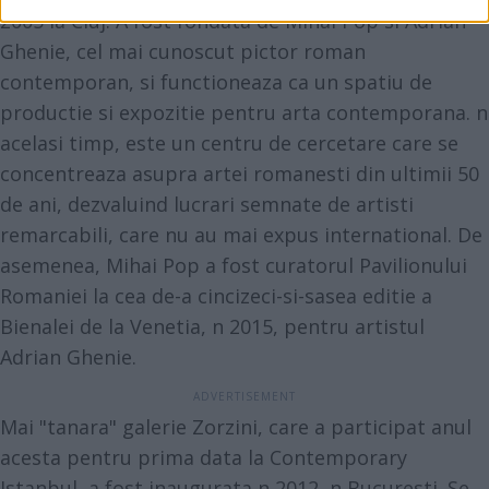
2005 la Cluj. A fost fondata de Mihai Pop si Adrian
Ghenie, cel mai cunoscut pictor roman
contemporan, si functioneaza ca un spatiu de
productie si expozitie pentru arta contemporana. n
acelasi timp, este un centru de cercetare care se
concentreaza asupra artei romanesti din ultimii 50
de ani, dezvaluind lucrari semnate de artisti
remarcabili, care nu au mai expus international. De
asemenea, Mihai Pop a fost curatorul Pavilionului
Romaniei la cea de-a cincizeci-si-sasea editie a
Bienalei de la Venetia, n 2015, pentru artistul
Adrian Ghenie.
Mai "tanara" galerie Zorzini, care a participat anul
acesta pentru prima data la Contemporary
Istanbul, a fost inaugurata n 2012, n Bucuresti. Se