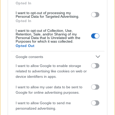
Vezi și
Opted In
Ce să știi despre implantul de păr
I want to opt-out of processing my
realizat la Dr. Felix Hair Implant în
Personal Data for Targeted Advertising.
Opted In
București: preț și alte detalii
I want to opt-out of Collection, Use,
Retention, Sale, and/or Sharing of my
Femeile angelice din zodiac
Personal Data that Is Unrelated with the
Purposes for which it was collected.
Opted Out
8 bărbați din zodiac care sunt atrași de
femeile inteligente
Google consents
I want to allow Google to enable storage
related to advertising like cookies on web or
device identifiers in apps.
I want to allow my user data to be sent to
Google for online advertising purposes.
I want to allow Google to send me
personalized advertising.