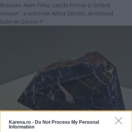
Bressan, Alain Feliu, Laszlo Forray si Szilard
Gaspar", a subliniat Adina Zorzini, directorul
Galeriei Zorzini F.
Karena.ro -
Do Not Process My Personal
Information