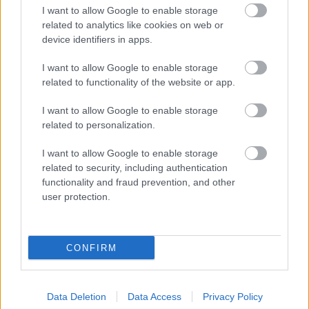
I want to allow Google to enable storage
related to analytics like cookies on web or
device identifiers in apps.
I want to allow Google to enable storage
related to functionality of the website or app.
I want to allow Google to enable storage
related to personalization.
I want to allow Google to enable storage
related to security, including authentication
functionality and fraud prevention, and other
user protection.
CONFIRM
Data Deletion
Data Access
Privacy Policy
Plan B, care revine anul acesta la CI, s-a deschis n