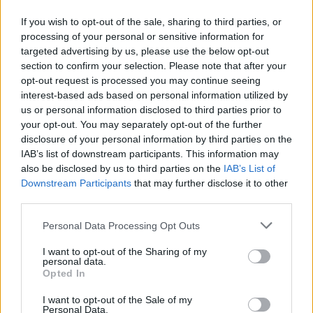
If you wish to opt-out of the sale, sharing to third parties, or
processing of your personal or sensitive information for
targeted advertising by us, please use the below opt-out
section to confirm your selection. Please note that after your
opt-out request is processed you may continue seeing
interest-based ads based on personal information utilized by
"Contemporary Istanbul este, n acelasi timp, un
us or personal information disclosed to third parties prior to
eveniment regional, un context si o piata n plina
your opt-out. You may separately opt-out of the further
dezvoltare. De aceea am adus lucrari ale artistului
disclosure of your personal information by third parties on the
IAB’s list of downstream participants. This information may
roman Gheorghe Ilea si ale olandezului de origine
also be disclosed by us to third parties on the
IAB’s List of
iraniana Navid Nuur - care creeaza un dialog
Downstream Participants
that may further disclose it to other
cultural. Publicul a fost foarte curios si receptiv.
third parties.
Experientele pe care le-am avut aici au fost foarte
Please note that this website/app uses one or more Google
Personal Data Processing Opt Outs
dinamice si neasteptate", a spus Mihaela Lutea,
services and may gather and store information including but
not limited to your visit or usage behaviour. You may click to
I want to opt-out of the Sharing of my
directorul Galeriei Plan B.
personal data.
grant or deny consent to Google and its third-party tags to
Opted In
use your data for below specified purposes in below Google
consent section.
I want to opt-out of the Sale of my
Personal Data.