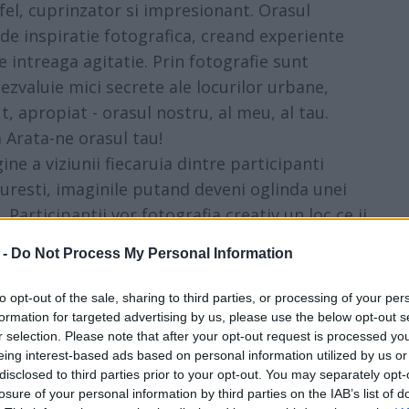
fel, cuprinzator si impresionant. Orasul
 de inspiratie fotografica, creand experiente
 intreaga agitatie. Prin fotografie sunt
ezvaluie mici secrete ale locurilor urbane,
, apropiat - orasul nostru, al meu, al tau.
Arata-ne orasul tau!
e a viziunii fiecaruia dintre participanti
uresti, imaginile putand deveni oglinda unei
articipantii vor fotografia creativ un loc ce ii
 care se regasesc.
 -
Do Not Process My Personal Information
nte si impreuna, prin portretele fotografice
to opt-out of the sale, sharing to third parties, or processing of your per
formation for targeted advertising by us, please use the below opt-out s
itui parti ale puzzle-ului ce defineste orasul si
r selection. Please note that after your opt-out request is processed y
 locuim. Prin imbinarea diverselor tipuri de
eing interest-based ads based on personal information utilized by us or
abstract, lightpainting, peisaj - participantii
disclosed to third parties prior to your opt-out. You may separately opt-
losure of your personal information by third parties on the IAB’s list of
rimenta fotografia in moduri pe care nu le-au