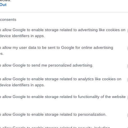
Out
artenerul tău se preface că te
consents
o allow Google to enable storage related to advertising like cookies on
evice identifiers in apps.
le care îți arată ce poate merge rău
o allow my user data to be sent to Google for online advertising
s.
i femei îl va face pe iubitul tău să
mereu la tine
to allow Google to send me personalized advertising.
tamanii, sambata 21 mai 2011, tot la Orange
o allow Google to enable storage related to analytics like cookies on
rile participantilor si se vor analiza prin
evice identifiers in apps.
Eftenie si Banda Foto. La final, vom premia cele
o allow Google to enable storage related to functionality of the website
el mai important in aprecierea fotografiilor va fi
e atat vizual cat si cu vocea fotografului,
o allow Google to enable storage related to personalization.
a creativa.
o allow Google to enable storage related to security, including