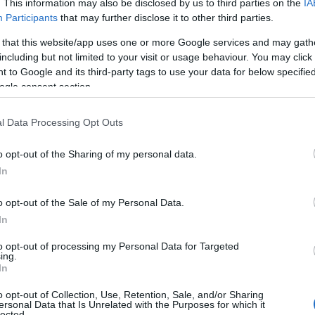
. This information may also be disclosed by us to third parties on the
IA
perienta unica.
Participants
that may further disclose it to other third parties.
 that this website/app uses one or more Google services and may gath
including but not limited to your visit or usage behaviour. You may click 
 Arata-ne orasul tau!
debuteaza
cu o
 to Google and its third-party tags to use your data for below specifi
ogle consent section.
 Vlad Eftenie - arhitect si fotograf urban
e vor introduce concepte specifice cunoasterii
l Data Processing Opt Outs
a portretului urban, se va aborda tehnica
aliza imagini de fotografie urbana.
o opt-out of the Sharing of my personal data.
grafierii practice a temei workshopului, pe
In
 participant va iesi la fotografiat si va avea
o opt-out of the Sale of my Personal Data.
 noua perspectiva. Veti avea ocazia sa va
In
e, chiar in timpul saptamanii, si sa testati
to opt-out of processing my Personal Data for Targeted
ing.
In
o opt-out of Collection, Use, Retention, Sale, and/or Sharing
ersonal Data that Is Unrelated with the Purposes for which it
lected.