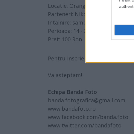
Locatie: Orange Concept Store
authenti
Parteneri: Nikon
Intalnire: sambata, 14 mai 2011, 
Perioada: 14 - 21 mai 2011
Pret: 100 Ron
Pentru inscrieri accesati
bandafo
Va asteptam!
Echipa Banda Foto
banda.fotografica@gmail.com
www.bandafoto.ro
www.facebook.com/banda.foto
www.twitter.com/bandafoto