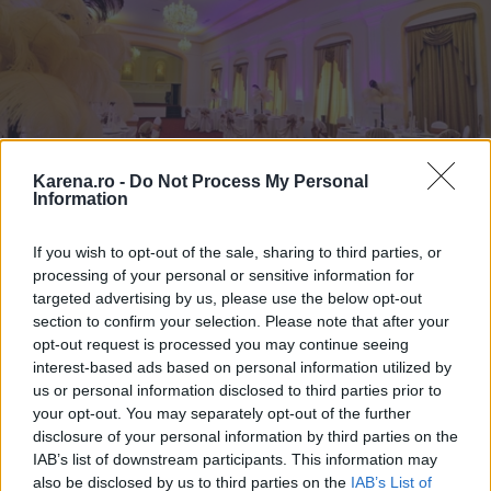
Karena.ro -
Do Not Process My Personal
Information
If you wish to opt-out of the sale, sharing to third parties, or
processing of your personal or sensitive information for
targeted advertising by us, please use the below opt-out
section to confirm your selection. Please note that after your
4. Gandeste-te la posibilitatile pe care ti le ofera
opt-out request is processed you may continue seeing
localul in materie de catering
interest-based ads based on personal information utilized by
Toate cuplurile vor sa aiba un meniu cat mai
us or personal information disclosed to third parties prior to
your opt-out. You may separately opt-out of the further
rafinat, asa ca nu strica de doua ori sa te uiti la ce
disclosure of your personal information by third parties on the
iti ofera localul. Unele localuri de nunta nu au si
IAB’s list of downstream participants. This information may
meniuri incluse, asa ca va trebui sa te dai peste cap
also be disclosed by us to third parties on the
IAB’s List of