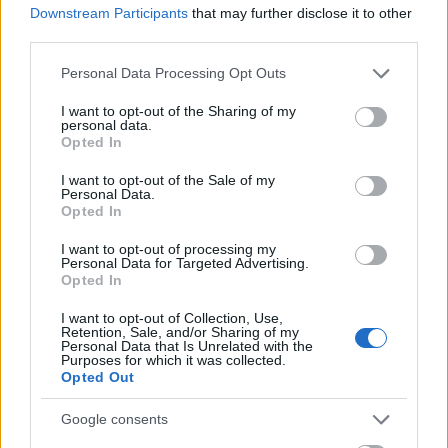
Downstream Participants
that may further disclose it to other
sa compui singura un
meniu
si sa te ocupi de toate
third parties.
detaliile, ceea ce cu siguranta iti va consuma timp
Please note that this website/app uses one or more Google
si energie.
Personal Data Processing Opt Outs
services and may gather and store information including but
Crown Cismigiu
iti ofera o gama variata de meniuri
not limited to your visit or usage behaviour. You may click to
I want to opt-out of the Sharing of my
personal data.
potrivite oricarui gust, la preturi fara concurenta.
grant or deny consent to Google and its third-party tags to
Opted In
use your data for below specified purposes in below Google
In luna mai, la
Crown Cismigiu
ai
promotie de
consent section.
I want to opt-out of the Sale of my
meniu la 49 de euro, All Inclusive
.
In meniurile de la
Personal Data.
Opted In
Crown Cismigiu
, decorul este inclus (husele, fetele
de masa si servetele in culoarea brocard ivy) alaturi
I want to opt-out of processing my
Personal Data for Targeted Advertising.
de decorul de prezidiu, suportul de lumanari
Opted In
pentru biserica si covorul rosu.
I want to opt-out of Collection, Use,
Retention, Sale, and/or Sharing of my
Personal Data that Is Unrelated with the
Purposes for which it was collected.
Opted Out
Google consents