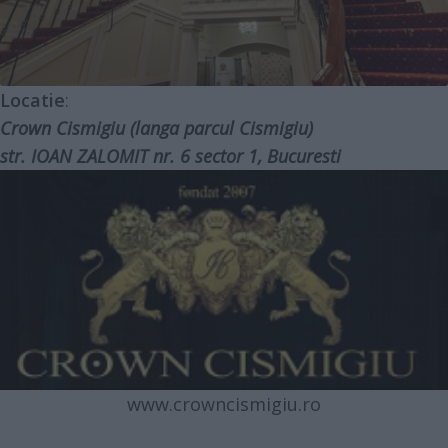
Locatie
:
Crown Cismigiu (langa parcul Cismigiu)
str. IOAN ZALOMIT nr. 6 sector 1, Bucuresti
www.crowncismigiu.ro