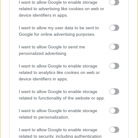
I want to allow Google to enable storage
related to advertising like cookies on web or
device identifiers in apps.
I want to allow my user data to be sent to
Google for online advertising purposes.
I want to allow Google to send me
personalized advertising.
I want to allow Google to enable storage
5. Fii atenta si la detaliile de decor si la ce servicii
related to analytics like cookies on web or
device identifiers in apps.
sunt incluse
Chiar daca te-ai hotarat asupra unui local, pentru
I want to allow Google to enable storage
ca iti place cum este amenajat si pentru ca te-ai
related to functionality of the website or app.
gandit deja cum vor arata mesele si cat de bine va
I want to allow Google to enable storage
veti simti in seara cea mare, te sfatuiesc sa fii
related to personalization.
atenta si la ce servicii iti poate oferi locatia
I want to allow Google to enable storage
respectiva. Elementele mici de decor, precum fetele
related to security, including authentication