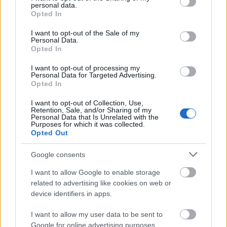
personal data.
grant or deny consent to Google and its third-party tags to
Opted In
use your data for below specified purposes in below Google
consent section.
I want to opt-out of the Sale of my
Personal Data.
Opted In
I want to opt-out of processing my
Personal Data for Targeted Advertising.
Opted In
I want to opt-out of Collection, Use,
Retention, Sale, and/or Sharing of my
Personal Data that Is Unrelated with the
Purposes for which it was collected.
Opted Out
Google consents
I want to allow Google to enable storage
related to advertising like cookies on web or
Indiferent de stilul ales, tendinta este insa ca
device identifiers in apps.
dansul sa arate cat mai natural. De altfel,
I want to allow my user data to be sent to
momentul va fi unul de succes daca mirii nu se
Google for online advertising purposes.