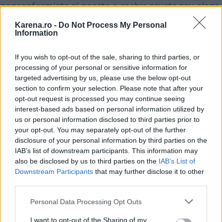
nonconformista si poarta o rochie scurta sau alege
sa se schimbe special pentru acest moment, atunci
Karena.ro -
Do Not Process My Personal
ar fi potrivita bachata sau un tangou argentinian.
Information
Tocmai pentru ca este dificil sa adaptam stiluri de
If you wish to opt-out of the sale, sharing to third parties, or
dans diferite la vestimentatii diferite, nu
processing of your personal or sensitive information for
recomandam colaje din mai multe stiluri. Exceptie
targeted advertising by us, please use the below opt-out
fac, desigur, cei care au o anumita experienta sau
section to confirm your selection. Please note that after your
opt-out request is processed you may continue seeing
care vin cu cel putin 3-4 luni inainte de nunta sa
interest-based ads based on personal information utilized by
exerseze pentru un
dans de nunta
spectaculos", a
us or personal information disclosed to third parties prior to
explicat Andrei Fusea, profesor de dans in cadrul
your opt-out. You may separately opt-out of the further
disclosure of your personal information by third parties on the
Studioului de Dans Arthur Murray din Bucuresti.
IAB’s list of downstream participants. This information may
also be disclosed by us to third parties on the
IAB’s List of
Downstream Participants
that may further disclose it to other
third parties.
Please note that this website/app uses one or more Google
Personal Data Processing Opt Outs
services and may gather and store information including but
not limited to your visit or usage behaviour. You may click to
I want to opt-out of the Sharing of my