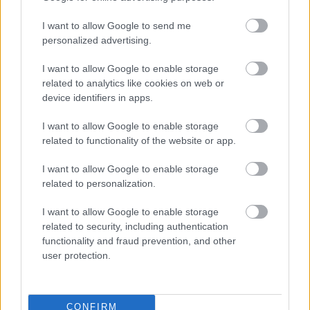
concentreaza atat de mult pe tehnica, ci mai mult
pe a savura clipa unica pe care o traiesc.
I want to allow Google to send me
personalized advertising.
"Am observat, inclusiv la toate evenimentele de
profil, ca tot mai multi viitori miri isi doresc sa
I want to allow Google to enable storage
arate natural, sa fie romantici. Nu isi doresc
related to analytics like cookies on web or
device identifiers in apps.
neaparat coregrafii sofisticate, ci sa transmita un
mesaj simplu: ca sunt indragostiti, fericiti si ca isi
I want to allow Google to enable storage
doresc si ca invitatii lor sa se simta la fel", a mai
related to functionality of the website or app.
precizat Andrei Fusea.
I want to allow Google to enable storage
related to personalization.
Vezi și
I want to allow Google to enable storage
Cum va fi nunta ta în funcție de zodie
related to security, including authentication
functionality and fraud prevention, and other
Borsetă de umăr vs. borsetă de brâu:
user protection.
ce model ți se potrivește?
Ce parfum ți se potrivește în funcție de
CONFIRM