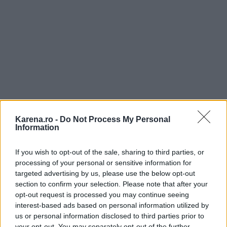
Datele calendaristice concrete in care nu se pot
organiza nunti din punct de vedere religios sunt:
Karena.ro -
Do Not Process My Personal
Information
Intre Craciun 2011 si Boboteaza 2012:
25
decembrie - 6 ianuarie
If you wish to opt-out of the sale, sharing to third parties, or
processing of your personal or sensitive information for
targeted advertising by us, please use the below opt-out
Boboteaza:
6 ianuarie
section to confirm your selection. Please note that after your
Intampinarea Domnului
(Stratenia): 2 februarie (si
opt-out request is processed you may continue seeing
in ajun: 1 februarie)
interest-based ads based on personal information utilized by
us or personal information disclosed to third parties prior to
your opt-out. You may separately opt-out of the further