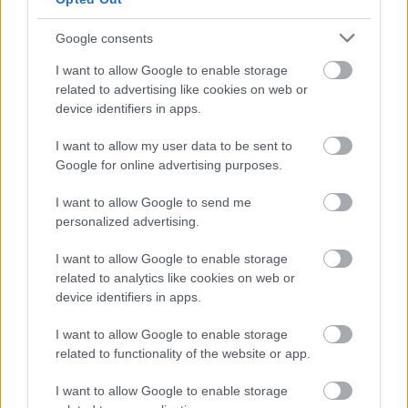
3 zodii providențiale: îți fac bine, dacă
Google consents
le lași în viața ta
I want to allow Google to enable storage
Postul Sf. Apostoli Petru si Pavel
: 11-28 iunie 2012
related to advertising like cookies on web or
device identifiers in apps.
I want to allow my user data to be sent to
Google for online advertising purposes.
I want to allow Google to send me
personalized advertising.
I want to allow Google to enable storage
related to analytics like cookies on web or
device identifiers in apps.
I want to allow Google to enable storage
related to functionality of the website or app.
Postul Adormirii Maicii Domnului:
1-14 august 2012
I want to allow Google to enable storage