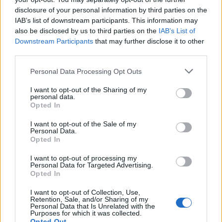
In saptamana lasatului de carne:
20 februarie - 26
disclosure of your personal information by third parties on the
IAB’s list of downstream participants. This information may
februarie
also be disclosed by us to third parties on the
IAB’s List of
Postul Pastelui in 2012:
27 februarie - 14 aprilie
Downstream Participants
that may further disclose it to other
201Saptamana Luminata: 15-21 aprilie 2012
third parties.
Inaltarea in 2012:
24 mai (si in ajun: 23 mai)
Please note that this website/app uses one or more Google
Personal Data Processing Opt Outs
Pogorarea Sfantului Duh
(Rusaliile in 2012): 3 iunie
services and may gather and store information including but
not limited to your visit or usage behaviour. You may click to
I want to opt-out of the Sharing of my
(si in ajun: 2 iunie)
personal data.
grant or deny consent to Google and its third-party tags to
Opted In
use your data for below specified purposes in below Google
consent section.
I want to opt-out of the Sale of my
Personal Data.
Vezi și
Opted In
14 greșeli care îți fac ținuta să pară
I want to opt-out of processing my
Personal Data for Targeted Advertising.
vulgară, chiar și când porți piese
Opted In
scumpe
I want to opt-out of Collection, Use,
Retention, Sale, and/or Sharing of my
Greseli pe care le fac miresele cand
Personal Data that Is Unrelated with the
cumpara voalul
Purposes for which it was collected.
Opted Out