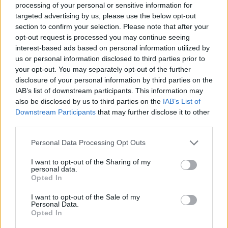
processing of your personal or sensitive information for
Vezi și
targeted advertising by us, please use the below opt-out
section to confirm your selection. Please note that after your
5 femei din zodiac pe care soacrele nu
opt-out request is processed you may continue seeing
le plac
interest-based ads based on personal information utilized by
us or personal information disclosed to third parties prior to
10 semne de pe corp pe care să nu le
your opt-out. You may separately opt-out of the further
ignori niciodată
disclosure of your personal information by third parties on the
IAB’s list of downstream participants. This information may
5 semne că trebuie să îți revizuiești
also be disclosed by us to third parties on the
IAB’s List of
limitele
Downstream Participants
that may further disclose it to other
third parties.
Please note that this website/app uses one or more Google
Personal Data Processing Opt Outs
services and may gather and store information including but
4. Tin legatura cu fostii si chiar ii invita in locurile
not limited to your visit or usage behaviour. You may click to
I want to opt-out of the Sharing of my
in care iesiti
personal data.
grant or deny consent to Google and its third-party tags to
Opted In
Inainte de nunta, vor fi multe iesiri in oras cu
use your data for below specified purposes in below Google
consent section.
prietenele tale, ba chiar vei avea parte si de
I want to opt-out of the Sale of my
Personal Data.
petrecerea burlacitelor. Daca dai de unul dintre
Opted In
fostii tai la astfel de evenimente, cel mai probabil