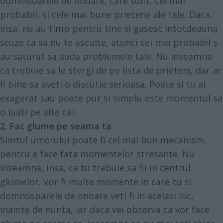
domnisoarele de onoare, care sunt, cel mai
probabil, si cele mai bune prietene ale tale. Daca,
insa, nu au timp pentru tine si gasesc intotdeauna
scuze ca sa nu te asculte, atunci cel mai probabil s-
au saturat sa auda problemele tale. Nu inseamna
ca trebuie sa le stergi de pe lista de prieteni, dar ar
fi bine sa aveti o discutie serioasa. Poate si tu ai
exagerat sau poate pur si simplu este momentul sa
o luati pe alte cai.
2. Fac glume pe seama ta
Simtul umorului poate fi cel mai bun mecanism,
pentru a face fata momentelor stresante. Nu
inseamna, insa, ca tu trebuie sa fii in centrul
glumelor. Vor fi multe momente in care tu si
domnosparele de onoare veti fi in acelasi loc,
inainte de nunta, iar daca vei observa ca vor face