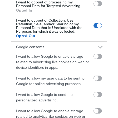
I want to opt-out of processing my
este mana domnisoarelor de onoare. Nu te gandi ca
Personal Data for Targeted Advertising.
Opted In
l-au invitat ca sa iti strice momentul, poate doar s-
I want to opt-out of Collection, Use,
au gandit ca va fi amuzant, dar cel mai bine este sa
Retention, Sale, and/or Sharing of my
Personal Data that Is Unrelated with the
le confrunti si sa le spui ca relatiile cu fostii tai sunt
Purposes for which it was collected.
in trecut. Acelasi lucru este valabil si daca unul
Opted Out
dintre cei care ti-au fost iubiti incep sa te caute pe
Google consents
retelele de socializare.
I want to allow Google to enable storage
5. Se plang ca esti bridezilla
related to advertising like cookies on web or
device identifiers in apps.
Atunci cand iti organizezi nunta, s-ar putea sa ai
I want to allow my user data to be sent to
momente in care te vei simti mai tensionata. Ideal
Google for online advertising purposes.
este sa nu te descarci pe apropiati, dar daca totusi
I want to allow Google to send me
se intampla asta, prietenele tale nu ar trebui sa
personalized advertising.
faca mare caz din asta. Daca sunt sensibile si
I want to allow Google to enable storage
starnesc tot felul de discutii, la fiecare inflexiune a
related to analytics like cookies on web or