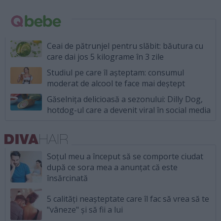
Ceai de pătrunjel pentru slăbit: băutura cu
care dai jos 5 kilograme în 3 zile
Studiul pe care îl așteptam: consumul
moderat de alcool te face mai deștept
Găselnița delicioasă a sezonului: Dilly Dog,
hotdog-ul care a devenit viral în social media
Soțul meu a început să se comporte ciudat
după ce sora mea a anunțat că este
însărcinată
5 calități neașteptate care îl fac să vrea să te
"vâneze" și să fii a lui