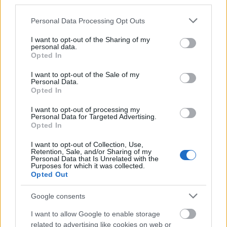
puteti duce voi intr-o mini-excursie prin tara (sau
third parties.
strainatate, daca va permiteti).
Please note that this website/app uses one or more Google
Personal Data Processing Opt Outs
services and may gather and store information including but
not limited to your visit or usage behaviour. You may click to
I want to opt-out of the Sharing of my
Cadouri pentru domnisoarele
personal data.
grant or deny consent to Google and its third-party tags to
Opted In
de onoare
use your data for below specified purposes in below Google
consent section.
I want to opt-out of the Sale of my
Personal Data.
Domnisoarele de onoare sunt,
Opted In
de obicei, prietenele sau
I want to opt-out of processing my
rudele miresei, persoane pe
Personal Data for Targeted Advertising.
Opted In
care mireasa le cunoaste
foarte bine. Cadourile mai putin costisitoare, dar
I want to opt-out of Collection, Use,
Retention, Sale, and/or Sharing of my
care sa le aminteasca de voi si nunta voastra pot fi
Personal Data that Is Unrelated with the
Purposes for which it was collected.
foarte apreciate. Puteti cumpara cate un set de
Opted Out
bijuterii din argint pe care sa gravati numele
Google consents
voastre (ale mirilor) si textul "Multumim din suflet".
Sau puteti sa alegeti cadouri mai haioase, gen
I want to allow Google to enable storage
related to advertising like cookies on web or