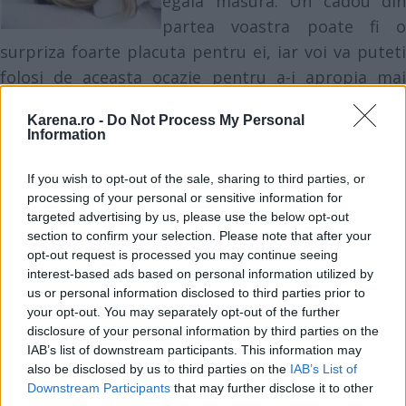
egala masura. Un cadou din
partea voastra poate fi o
surpriza foarte placuta pentru ei, iar voi va puteti
folosi de aceasta ocazie pentru a-i apropia mai
mult unii de ceilalti. Cea mai comoda varianta ar fi
Karena.ro -
Do Not Process My Personal
bilete la teatru sau spectacol, abonamente la
Information
reflexoterapie, icoane deosebite, seturi de ceai sau
cafea. Un cadou potrivit pentru mame ar mai fi
If you wish to opt-out of the sale, sharing to third parties, or
processing of your personal or sensitive information for
cate un tratament cosmetic complet la un salon de
targeted advertising by us, please use the below opt-out
frumusete, sau chiar o zi la spa, o bijuterie
section to confirm your selection. Please note that after your
deosebita, iar tatii se vor bucura cu siguranta de
opt-out request is processed you may continue seeing
interest-based ads based on personal information utilized by
cateva zile la pescuit (daca sunt amatori), bilete la
us or personal information disclosed to third parties prior to
meciul echipei de fotbal preferate sau ceasuri de
your opt-out. You may separately opt-out of the further
mana elegante. Daca parintii vostri sunt mai in
disclosure of your personal information by third parties on the
IAB’s list of downstream participants. This information may
varsta, le puteti oferi un sejur (in patru, sau
also be disclosed by us to third parties on the
IAB’s List of
separat) intr-o statiune balneoclimaterica sau ii
Downstream Participants
that may further disclose it to other