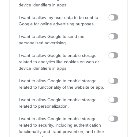
lenjerie intima traznita, tricouri cu mesaje, rame
device identifiers in apps.
foto vesele.
I want to allow my user data to be sent to
Google for online advertising purposes.
Cadouri pentru cavalerii de onoare
I want to allow Google to send me
Faptul ca nu se asteapta sa primeasca un cadou de
personalized advertising.
la miri va fi cel mai frumos cadou, cea mai placuta
I want to allow Google to enable storage
surpriza. Barbatilor le puteti oferi cam orice, fie ca
related to analytics like cookies on web or
alegeti cadouri identice si universale pentru toti
device identifiers in apps.
(cum ar fi stilouri, cravate, tricouri inscriptionate
I want to allow Google to enable storage
cu mesaje haioase - gen "You're my be(a)st man"-
related to functionality of the website or app.
sau chiar butoni de camasa) sau fiecaruia cate un
I want to allow Google to enable storage
mic cadou in functie de preocuparile lui (pipa sau
related to personalization.
narghilea fumatorilor, macheta masinii preferate
I want to allow Google to enable storage
sau un joc de sah / table deosebite).
related to security, including authentication
functionality and fraud prevention, and other