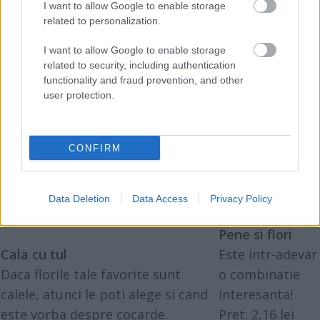
I want to allow Google to enable storage
related to personalization.
I want to allow Google to enable storage
related to security, including authentication
functionality and fraud prevention, and other
user protection.
CONFIRM
Data Deletion
Data Access
Privacy Policy
Pene si flori
Cala cu tul
Este intr-adevar
Daca florile tale favorite sunt
o combinatie
calele, atunci le poti alege si cand
interesanta!
este vorba despre cocarde.
Pret: 2,16 lei