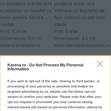
cu tematica marina este
punguta aurie care
si aceasta: un saculet cu
imbraca un buchetel de
melci pentru fiecare
flori natural uscate este
invitat.
ideala.
Pret: 3,24 lei
Pret: 2,4 lei
Dimensiune: 3,5 cm
Dimensiune: 4,5 cm
www.e-accesorii.ro
www.fabricadeaccesorii.ro
Karena.ro -
Do Not Process My Personal
Information
If you wish to opt-out of the sale, sharing to third parties, or
processing of your personal or sensitive information for
targeted advertising by us, please use the below opt-out
section to confirm your selection. Please note that after your
opt-out request is processed you may continue seeing
interest-based ads based on personal information utilized by