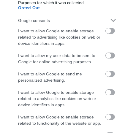
Purposes for which it was collected.
Opted Out
Google consents
I want to allow Google to enable storage
Flori multicolore
related to advertising like cookies on web or
Floarea soarelui
Sau poate vrei ca la
device identifiers in apps.
Daca nunta ta este vara, in
nunta ta sa pui in
plin sezon, atunci cate o
I want to allow my user data to be sent to
pieptul invitatilor un
Google for online advertising purposes.
floarea soarelui in pieptul
buchetel de flori
invitatilor este in ton cu
I want to allow Google to send me
multicolore.
intregul eveniment.
personalized advertising.
Pret: 4 lei
Pret: 1.26 lei
I want to allow Google to enable storage
Dimensiune: 8 cm
Dimensiune: 3.5 cm
related to analytics like cookies on web or
www.nunta-de-
www.e-accesorii.ro
device identifiers in apps.
basm.ro
I want to allow Google to enable storage
related to functionality of the website or app.