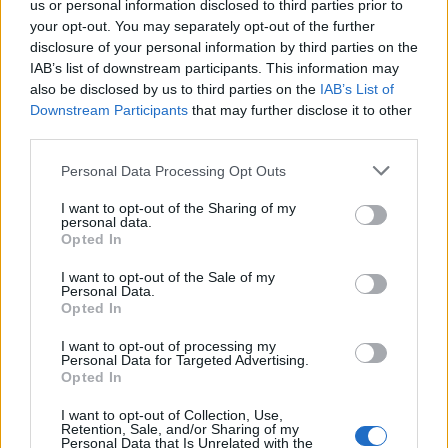
us or personal information disclosed to third parties prior to
Spice de grau
Papura
your opt-out. You may separately opt-out of the further
disclosure of your personal information by third parties on the
Pentru un nunta cu tematica
Daca florile de
IAB’s list of downstream participants. This information may
rustica am gasit cocarda
papura reprezinta
also be disclosed by us to third parties on the
IAB’s List of
potrivita: un buchetel de
ceva special pentru
Downstream Participants
that may further disclose it to other
third parties.
spice de grau norocoase
voi doi, atunci
legate cu fundita din rafie
aceasta cocarda este
Please note that this website/app uses one or more Google
Personal Data Processing Opt Outs
services and may gather and store information including but
naturala.
ideala.
not limited to your visit or usage behaviour. You may click to
I want to opt-out of the Sharing of my
Pret: 2,07 lei
Pret: 2 lei
personal data.
grant or deny consent to Google and its third-party tags to
Opted In
Dimensiune: 9 cm
Dimensiune: 9-10 cm
use your data for below specified purposes in below Google
consent section.
www.e-accesorii.ro
I want to opt-out of the Sale of my
www.e-accesorii.ro
Personal Data.
Opted In
I want to opt-out of processing my
Personal Data for Targeted Advertising.
Opted In
I want to opt-out of Collection, Use,
Retention, Sale, and/or Sharing of my
Personal Data that Is Unrelated with the