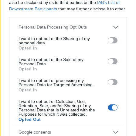
also be disclosed by us to third parties on the
IAB’s List of
Downstream Participants
that may further disclose it to other
third parties.
Please note that this website/app uses one or more Google
Personal Data Processing Opt Outs
services and may gather and store information including but
not limited to your visit or usage behaviour. You may click to
I want to opt-out of the Sharing of my
personal data.
grant or deny consent to Google and its third-party tags to
Opted In
use your data for below specified purposes in below Google
consent section.
I want to opt-out of the Sale of my
Personal Data.
Opted In
I want to opt-out of processing my
Personal Data for Targeted Advertising.
Opted In
De obicei, dumneavoastra alegeti culoarea tinutei
I want to opt-out of Collection, Use,
Retention, Sale, and/or Sharing of my
pe care o veti purta la nunta fiicei, insa exista
Personal Data that Is Unrelated with the
Purposes for which it was collected.
situatii in care mireasa poate impune mamei si
Opted Out
domnisoarelor de onoare sa poarte o anumita
culoare sau o tinuta dupa un anumit tipar. Aceste
Google consents