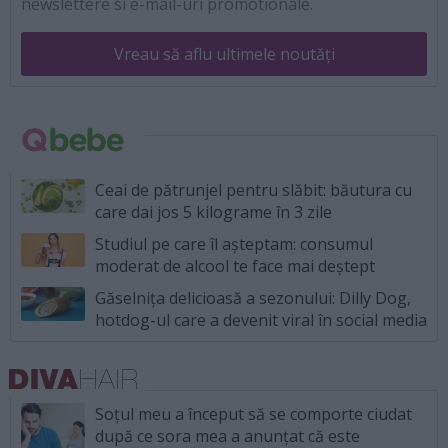
newslettere si e-mail-uri promotionale.
Vreau să aflu ultimele noutăți
Ceai de pătrunjel pentru slăbit: băutura cu
care dai jos 5 kilograme în 3 zile
Studiul pe care îl așteptam: consumul
moderat de alcool te face mai deștept
Găselnița delicioasă a sezonului: Dilly Dog,
hotdog-ul care a devenit viral în social media
Soțul meu a început să se comporte ciudat
după ce sora mea a anunțat că este