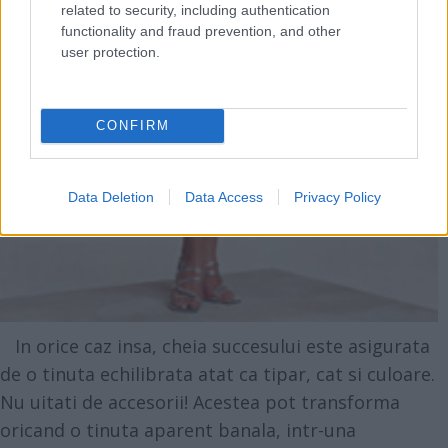
related to security, including authentication
functionality and fraud prevention, and other
user protection.
CONFIRM
Data Deletion
Data Access
Privacy Policy
In orice caz insa, cheia succesului este asigurata
de o tinuta echilibrata atat ca tipar, cat si culoare.
Nu uitati de accesorii! Acestea pot transforma
oricand o tinuta aparent banala, intr-una