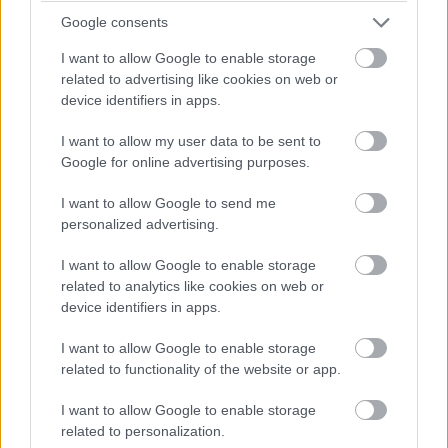
Rochii de seara daca vrei sa ascunzi
Google consents
un BUST MIC
I want to allow Google to enable storage
Daca vrei sa ascunzi un bust mic, de fapt, vrei sa il
related to advertising like cookies on web or
device identifiers in apps.
evidentiezi, sa faci sa para ca forma lui este mai
plina, si, spre fericirea noastra, exista rochii care
I want to allow my user data to be sent to
pot face si astfel de minuni, pe langa un sutien cu
Google for online advertising purposes.
burete si push-up. Ai doua optiuni care pot fi
I want to allow Google to send me
foarte eficiente in acest sens. Prima este
personalized advertising.
reprezentata de rochiile care au modele in relief in
I want to allow Google to enable storage
zona bustului, precum volane, funde, suprapuneri,
related to analytics like cookies on web or
flori. Ele vor face bustul sa para mult mai mare
device identifiers in apps.
decat este in realitate. Cea de-a doua optiune este
I want to allow Google to enable storage
reprezentata de rochiile cu decolteu in forma de
related to functionality of the website or app.
inima. Acest tip de decolteu da forma bustului, mai
I want to allow Google to enable storage
ales daca este putin mai adanc.
related to personalization.