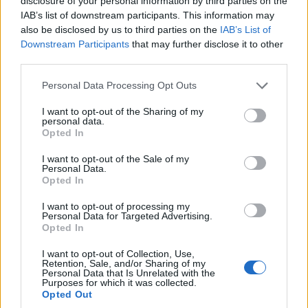
disclosure of your personal information by third parties on the
IAB’s list of downstream participants. This information may
also be disclosed by us to third parties on the
IAB’s List of
Downstream Participants
that may further disclose it to other
third parties.
Please note that this website/app uses one or more Google
Personal Data Processing Opt Outs
services and may gather and store information including but
not limited to your visit or usage behaviour. You may click to
I want to opt-out of the Sharing of my
personal data.
grant or deny consent to Google and its third-party tags to
Opted In
use your data for below specified purposes in below Google
consent section.
I want to opt-out of the Sale of my
Personal Data.
Opted In
I want to opt-out of processing my
Personal Data for Targeted Advertising.
Opted In
I want to opt-out of Collection, Use,
Retention, Sale, and/or Sharing of my
Personal Data that Is Unrelated with the
Purposes for which it was collected.
Pronovias
Ivory
Opted Out