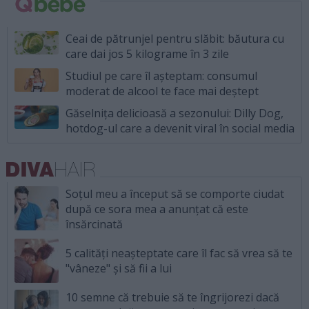
Ceai de pătrunjel pentru slăbit: băutura cu
care dai jos 5 kilograme în 3 zile
Studiul pe care îl așteptam: consumul
moderat de alcool te face mai deștept
Găselnița delicioasă a sezonului: Dilly Dog,
hotdog-ul care a devenit viral în social media
Soțul meu a început să se comporte ciudat
după ce sora mea a anunțat că este
însărcinată
5 calități neașteptate care îl fac să vrea să te
"vâneze" și să fii a lui
10 semne că trebuie să te îngrijorezi dacă