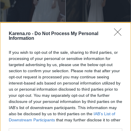
Karena.ro -
Do Not Process My Personal
Information
La Novia
6. LaLa Vasquez
If you wish to opt-out of the sale, sharing to third parties, or
processing of your personal or sensitive information for
LaLa Vasquez
si starul NBA
Carmelo Anthony
s-au
targeted advertising by us, please use the below opt-out
casatorit pe 10 iulie anul acesta. A purtat o creatie
section to confirm your selection. Please note that after your
Vera Wang
din organza. Clasica rochie alba este
opt-out request is processed you may continue seeing
interest-based ads based on personal information utilized by
alegerea potrivita in cazul in care te afli in
us or personal information disclosed to third parties prior to
categoria femeilor ce prefera tinute clasice, usor
your opt-out. You may separately opt-out of the further
traditionaliste. Cu simplitatea unui astfel de model
disclosure of your personal information by third parties on the
IAB’s list of downstream participants. This information may
fii sigura ca nu vei da gres.
also be disclosed by us to third parties on the
IAB’s List of
Downstream Participants
that may further disclose it to other
third parties.