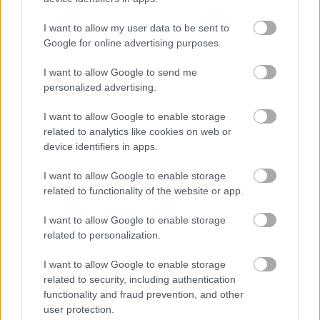
celebrul actor din filmul Piratii din Caraibe, s-au
casatorit in secret anul acesta dupa o relatie de 3
I want to allow my user data to be sent to
ani. Mireasa a purtat o frumoasa rochie din
Google for online advertising purposes.
matase, cu un decolteu adanc si un croi extrem de
I want to allow Google to send me
feminine. Silueta fara cusur ii permite acesteia sa
personalized advertising.
poarte orice creatie. Modelul rochiei a fost
I want to allow Google to enable storage
accesorizat cu pietre semipretioase ce au oferit un
related to analytics like cookies on web or
plus de eleganta.
device identifiers in apps.
I want to allow Google to enable storage
Vezi și
related to functionality of the website or app.
Tendințele anului 2024 în materie de
I want to allow Google to enable storage
bijuterii pentru mireasă
related to personalization.
Ce fel de mireasă vei fi în 2024 funcție
I want to allow Google to enable storage
de zodie
related to security, including authentication
functionality and fraud prevention, and other
Top 5 zodii care se stresează din orice.
user protection.
Nu știu să trăiască relaxat!