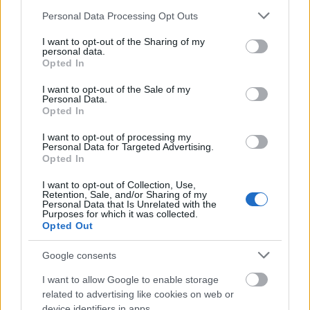
Please note that this website/app uses one or more Google
Personal Data Processing Opt Outs
services and may gather and store information including but
not limited to your visit or usage behaviour. You may click to
I want to opt-out of the Sharing of my
personal data.
grant or deny consent to Google and its third-party tags to
Opted In
use your data for below specified purposes in below Google
consent section.
I want to opt-out of the Sale of my
Personal Data.
Opted In
I want to opt-out of processing my
Personal Data for Targeted Advertising.
Opted In
I want to opt-out of Collection, Use,
Retention, Sale, and/or Sharing of my
Personal Data that Is Unrelated with the
Purposes for which it was collected.
Opted Out
MYRA Brides Only
7. Miranda Kerr
Google consents
Fotomodelul international al casei de moda
I want to allow Google to enable storage
Victoria`s Secret,
Miranda Kerr
si
Orlando Bloom
,
related to advertising like cookies on web or
device identifiers in apps.