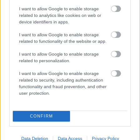
I want to allow Google to enable storage
Nu uita, inainte de a merge la magazin, sa iti faci o
related to analytics like cookies on web or
programare la numerele 0747.10.14.18 sau
device identifiers in apps.
031.425.95.21.
I want to allow Google to enable storage
related to functionality of the website or app.
CONTACT si LOCATIE
EVENIMENT
I want to allow Google to enable storage
related to personalization.
Bvd. Unirii, nr.14, sector 4,
Bucuresti
I want to allow Google to enable storage
www.rosaclara.ro
related to security, including authentication
functionality and fraud prevention, and other
www.airebarcelona.ro
user protection.
www.eventure.com.ro
www.tonimalloni.ro
CONFIRM
Telefon
: 0314.259521
0734.101418
Data Deletion
Data Access
Privacy Policy