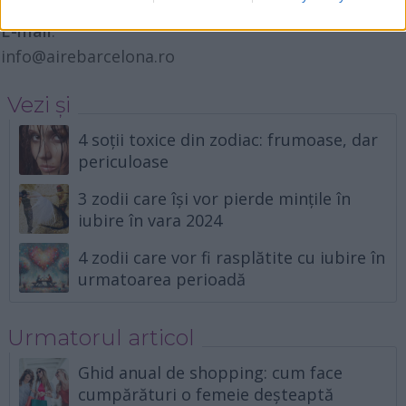
0747.1014.18
E-mail
:
info@airebarcelona.ro
Vezi și
4 soții toxice din zodiac: frumoase, dar
periculoase
3 zodii care își vor pierde mințile în
iubire în vara 2024
4 zodii care vor fi rasplătite cu iubire în
urmatoarea perioadă
Urmatorul articol
Ghid anual de shopping: cum face
cumpărături o femeie deșteaptă