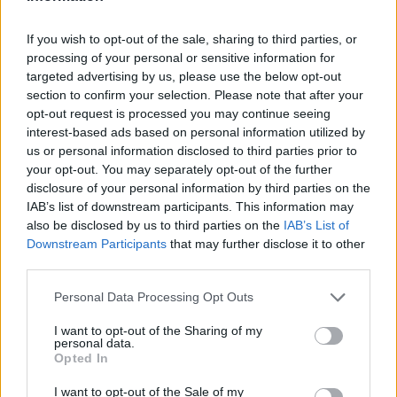
If you wish to opt-out of the sale, sharing to third parties, or
processing of your personal or sensitive information for
Rosa
Clara
targeted advertising by us, please use the below opt-out
section to confirm your selection. Please note that after your
Rochii cu fuste voluminoase, rochii scurte, croiuri
opt-out request is processed you may continue seeing
stil sirena si aplicatii florale, tulle si satin de
interest-based ads based on personal information utilized by
matase, organza si dantela lucrata manual... toate
us or personal information disclosed to third parties prior to
your opt-out. You may separately opt-out of the further
definesc colectiile de rochii de mireasa Rosa Clara si
disclosure of your personal information by third parties on the
AIRE Barcelona din 2013.
IAB’s list of downstream participants. This information may
also be disclosed by us to third parties on the
IAB’s List of
Downstream Participants
that may further disclose it to other
third parties.
Please note that this website/app uses one or more Google
Personal Data Processing Opt Outs
services and may gather and store information including but
not limited to your visit or usage behaviour. You may click to
I want to opt-out of the Sharing of my
personal data.
grant or deny consent to Google and its third-party tags to
Opted In
use your data for below specified purposes in below Google
consent section.
I want to opt-out of the Sale of my