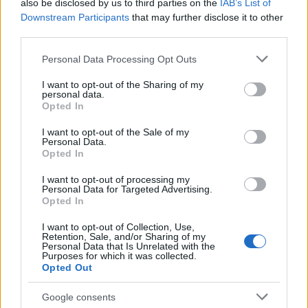
also be disclosed by us to third parties on the
IAB’s List of
Downstream Participants
that may further disclose it to other
third parties.
Please note that this website/app uses one or more Google
Personal Data Processing Opt Outs
services and may gather and store information including but
Allure Bridals -
Allure Bridals -
not limited to your visit or usage behaviour. You may click to
I want to opt-out of the Sharing of my
3800 lei
4000 lei
personal data.
grant or deny consent to Google and its third-party tags to
Opted In
use your data for below specified purposes in below Google
consent section.
I want to opt-out of the Sale of my
Personal Data.
Opted In
I want to opt-out of processing my
Personal Data for Targeted Advertising.
Opted In
I want to opt-out of Collection, Use,
Retention, Sale, and/or Sharing of my
Personal Data that Is Unrelated with the
Purposes for which it was collected.
Opted Out
Google consents