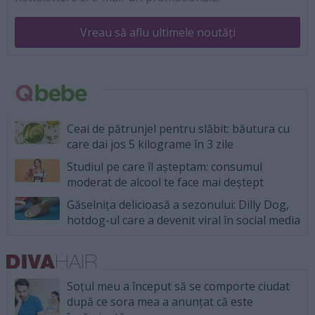
Vreau să aflu ultimele noutăți
Ceai de pătrunjel pentru slăbit: băutura cu
care dai jos 5 kilograme în 3 zile
Studiul pe care îl așteptam: consumul
moderat de alcool te face mai deștept
Găselnița delicioasă a sezonului: Dilly Dog,
hotdog-ul care a devenit viral în social media
Soțul meu a început să se comporte ciudat
după ce sora mea a anunțat că este