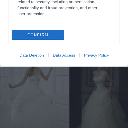
related to security, including authentication
functionality and fraud prevention, and other
user protection.
Best Bride -
True Bride - 37
CONFIRM
4300 lei
lei
Data Deletion
Data Access
Privacy Policy