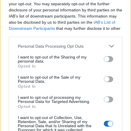
your opt-out. You may separately opt-out of the further
indrepti si spre o rochie sirena si nu evita
disclosure of your personal information by third parties on the
rochiile de printesa sau cele in forma de A cu
IAB’s list of downstream participants. This information may
drapaje.
also be disclosed by us to third parties on the
IAB’s List of
Downstream Participants
that may further disclose it to other
third parties.
Please note that this website/app uses one or more Google
Personal Data Processing Opt Outs
services and may gather and store information including but
not limited to your visit or usage behaviour. You may click to
I want to opt-out of the Sharing of my
personal data.
grant or deny consent to Google and its third-party tags to
Opted In
use your data for below specified purposes in below Google
consent section.
I want to opt-out of the Sale of my
Personal Data.
Opted In
I want to opt-out of processing my
Personal Data for Targeted Advertising.
Opted In
I want to opt-out of Collection, Use,
Retention, Sale, and/or Sharing of my
Personal Data that Is Unrelated with the
Purposes for which it was collected.