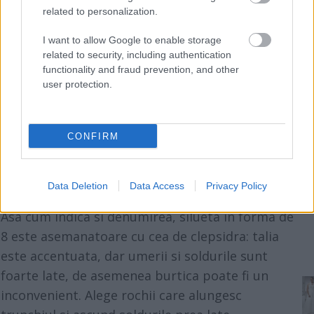
related to personalization.
I want to allow Google to enable storage
related to security, including authentication
functionality and fraud prevention, and other
user protection.
CONFIRM
Data Deletion
Data Access
Privacy Policy
Mireasa plinuta cu silueta tip Cifra 8
Asa cum indica si denumirea, silueta in forma de
8 este asemanatoare cu cea de clepsidra: talia
este accentuata, dar umerii si soldurile sunt
foarte late, de asemenea burtica poate fi un
inconvenient. Alege rochii care alungesc