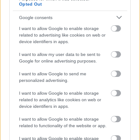
Mireasa plinuta cu silueta Triunghi inversat
Opted Out
Este opusul siluetei in forma de triunghi, umerii
Google consents
si bustul sunt foarte late, cu talia, soldurile si
coapsele late in mod egal, dar mai mici decat
I want to allow Google to enable storage
related to advertising like cookies on web or
linia bustului. O rochie cu o pata de culoarea in
device identifiers in apps.
partea de sus poate creea o proportionalitate
corecta, micsorand latimea bustului si a
I want to allow my user data to be sent to
Google for online advertising purposes.
umerilor.
De asemenea, evita decolteuri prea adanci care
I want to allow Google to send me
personalized advertising.
pot evidentia exagerat bustul lat. In schimb,
poti alege o rochie de printesa, cu o fusta mai
I want to allow Google to enable storage
ampla care sa creeze proportia corecta, alaturi
related to analytics like cookies on web or
device identifiers in apps.
de o linie a decolteului in forma de inima.
I want to allow Google to enable storage
related to functionality of the website or app.
I want to allow Google to enable storage