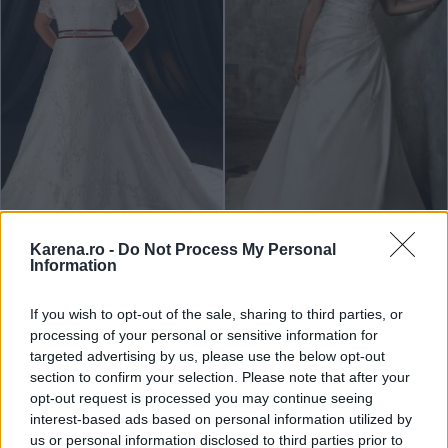
Karena.ro -
Do Not Process My Personal
Information
Mireasa plinuta cu silueta Clepsidra
Silueta in forma de clepsidra are talia bine
If you wish to opt-out of the sale, sharing to third parties, or
definita, mai putin lata decat soldurile si bustul,
processing of your personal or sensitive information for
acestea din urma fiind egale in latime. Poti opta
targeted advertising by us, please use the below opt-out
section to confirm your selection. Please note that after your
pentru rochii care imbratiseaza talia, nu o
opt-out request is processed you may continue seeing
ascund, cu decolteu in forma de V sau de
interest-based ads based on personal information utilized by
barcuta, daca alegi o fusta mai ampla. Poti sa te
us or personal information disclosed to third parties prior to