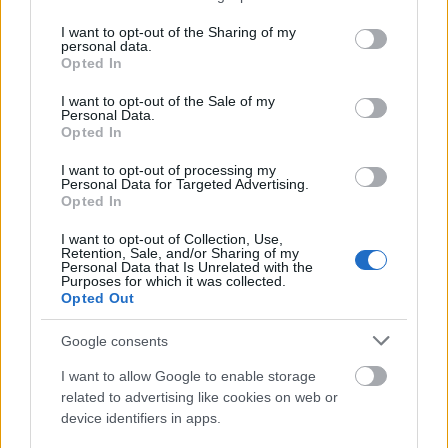
services and may gather and store information including but
(tample, maxilar, mandibula) cu ajutorul unui
not limited to your visit or usage behaviour. You may click to
I want to opt-out of the Sharing of my
personal data.
burete in directie ascendenta. Aplica punctulete de
grant or deny consent to Google and its third-party tags to
Opted In
use your data for below specified purposes in below Google
produs pe fata si apoi uneste-le presand usor.
consent section.
I want to opt-out of the Sale of my
Restul de fond de ten ramas pe degetese poate
Personal Data.
Opted In
inmuia in apa si presa pe fata pentru a consolida
fixarea.
I want to opt-out of processing my
Personal Data for Targeted Advertising.
Opted In
I want to opt-out of Collection, Use,
Retention, Sale, and/or Sharing of my
Personal Data that Is Unrelated with the
Purposes for which it was collected.
Opted Out
Google consents
I want to allow Google to enable storage
related to advertising like cookies on web or
device identifiers in apps.
Fond de ten Dior, 200 lei