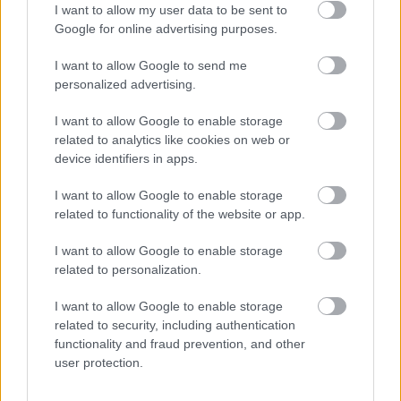
I want to allow my user data to be sent to
Fond de ten YSL, 180 lei
Google for online advertising purposes.
Formula pudra a fondului de ten nu este la fel
I want to allow Google to send me
de populara ca cea lichida. Este recomandata
personalized advertising.
in special tenului mixt spre gras, cu
pronuntate tendinte de exces seboreic.
I want to allow Google to enable storage
related to analytics like cookies on web or
Formula oil-free asigura o matifiere de durata.
device identifiers in apps.
Se aplica cu un burete. Majoritatea acestor
produse contin un burete integrat in ambalaj.
I want to allow Google to enable storage
related to functionality of the website or app.
Fond de ten compact, Dior, 220 lei
I want to allow Google to enable storage
related to personalization.
Pasul 5: Pudra
I want to allow Google to enable storage
Pudra este utilizata pentru finisarea machiajului.
related to security, including authentication
functionality and fraud prevention, and other
Formula compacta este recomandata pentru micile
user protection.
retusuri din timpul zilei (celebrul ritual feminin de
pudrare a nasului), insa pentru machiaj iti