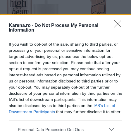
Karena.ro -
Do Not Process My Personal
Information
If you wish to opt-out of the sale, sharing to third parties, or
processing of your personal or sensitive information for
Iluminator Benefit, 80 lei
targeted advertising by us, please use the below opt-out
section to confirm your selection. Please note that after your
Iluminator Nars, 110 lei
opt-out request is processed you may continue seeing
Pasul 4: Fond de ten
interest-based ads based on personal information utilized by
us or personal information disclosed to third parties prior to
your opt-out. You may separately opt-out of the further
Iti recomand un fond de ten lichid, pe care il poti
disclosure of your personal information by third parties on the
aplica cu o pensula speciala sau cu degetele.
IAB’s list of downstream participants. This information may
Diferenta consta in gradul de acoperire si de
also be disclosed by us to third parties on the
IAB’s List of
Downstream Participants
that may further disclose it to other
produs utilizat. Degetele asigura o acoperire mai
third parties.
mare, iar pensula consuma mai mult produs.
Please note that this website/app uses one or more Google
Finisarea se realizeaza la extremitatile fetei
Personal Data Processing Opt Outs