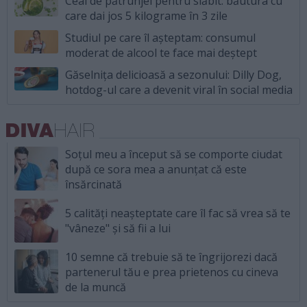
Ceai de pătrunjel pentru slăbit: băutura cu
care dai jos 5 kilograme în 3 zile
Studiul pe care îl așteptam: consumul
moderat de alcool te face mai deștept
Găselnița delicioasă a sezonului: Dilly Dog,
hotdog-ul care a devenit viral în social media
Soțul meu a început să se comporte ciudat
după ce sora mea a anunțat că este
însărcinată
5 calități neașteptate care îl fac să vrea să te
"vâneze" și să fii a lui
10 semne că trebuie să te îngrijorezi dacă
partenerul tău e prea prietenos cu cineva
de la muncă