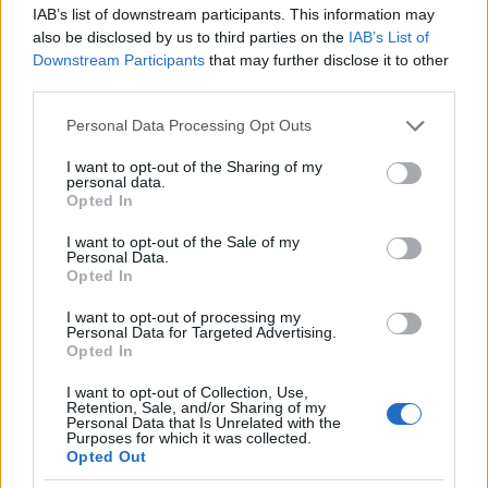
IAB’s list of downstream participants. This information may
also be disclosed by us to third parties on the
IAB’s List of
Downstream Participants
that may further disclose it to other
third parties.
Please note that this website/app uses one or more Google
Personal Data Processing Opt Outs
services and may gather and store information including but
not limited to your visit or usage behaviour. You may click to
I want to opt-out of the Sharing of my
personal data.
grant or deny consent to Google and its third-party tags to
Opted In
use your data for below specified purposes in below Google
consent section.
I want to opt-out of the Sale of my
Personal Data.
Opted In
I want to opt-out of processing my
Personal Data for Targeted Advertising.
Opted In
I want to opt-out of Collection, Use,
Retention, Sale, and/or Sharing of my
Personal Data that Is Unrelated with the
Purposes for which it was collected.
Opted Out