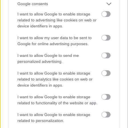
Google consents
In functie de look
I want to allow Google to enable storage
Daca sunteti bruneta si vreti sa adoptati un look
related to advertising like cookies on web or
retro, puteti incerca totusi un ruj in nuante aprinse
device identifiers in apps.
de rosu, mat. In acest caz sansele unui make-up
I want to allow my user data to be sent to
reusit sunt destul de mari. Exista si aici insa o
Google for online advertising purposes.
problema. Un astfel de machiaj nu se potriveste
I want to allow Google to send me
decat femeilor cu pielea foarte deschisa la culoare.
personalized advertising.
I want to allow Google to enable storage
related to analytics like cookies on web or
device identifiers in apps.
I want to allow Google to enable storage
related to functionality of the website or app.
I want to allow Google to enable storage
related to personalization.