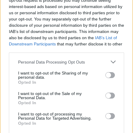
ameliorarea conditiei pielii.
opt-out request is processed you may continue seeing
interest-based ads based on personal information utilized by
Tratamentul vergeturilor
us or personal information disclosed to third parties prior to
your opt-out. You may separately opt-out of the further
disclosure of your personal information by third parties on the
Foloseste o
crema speciala
pentru tratarea
IAB’s list of downstream participants. This information may
vergeturilor sau unguente pe baza de retinol,
also be disclosed by us to third parties on the
IAB’s List of
retin A, colagen, vitamina A, unt de cacao,
Downstream Participants
that may further disclose it to other
third parties.
vitamina E. Pentru a vedea rezultatele acestor
creme, utilizeaza-le constant timp de cel putin
Please note that this website/app uses one or more Google
Personal Data Processing Opt Outs
services and may gather and store information including but
trei luni, de doua ori pe zi. O parte importanta
not limited to your visit or usage behaviour. You may click to
I want to opt-out of the Sharing of my
din tratamentul acestora o constituie masajul,
personal data.
grant or deny consent to Google and its third-party tags to
Opted In
care accelereaza circulatia sangelui si efectul
use your data for below specified purposes in below Google
consent section.
ingredientelor continute de unguent.
I want to opt-out of the Sale of my
Personal Data.
Untul de cacao mentine pielea hidratata,
Opted In
vitamina E contine antioxidanti care protejeaza
I want to opt-out of processing my
pielea, vitamina A sau retinolul are un efect
Personal Data for Targeted Advertising.
Opted In
benefic esential pentru elasticitatea pielii.