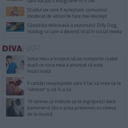
care dai jos 5 kilograme în 3 zile
Studiul pe care îl așteptam: consumul
moderat de alcool te face mai deștept
Găselnița delicioasă a sezonului: Dilly Dog,
hotdog-ul care a devenit viral în social media
Soțul meu a început să se comporte ciudat
după ce sora mea a anunțat că este
însărcinată
5 calități neașteptate care îl fac să vrea să te
"vâneze" și să fii a lui
10 semne că trebuie să te îngrijorezi dacă
partenerul tău e prea prietenos cu cineva
de la muncă