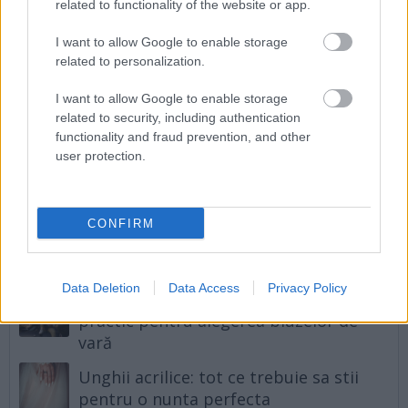
reface depozitul de melanina.
related to functionality of the website or app.
Endermologia
a inceput sa fie utilizata din ce
I want to allow Google to enable storage
in ce mai des in tratamentul vergeturilor. Prin
related to personalization.
masajul cu role se stimuleaza circulatia
I want to allow Google to enable storage
sangelui in zonele afectate, atenuand
related to security, including authentication
vergeturile.
functionality and fraud prevention, and other
user protection.
Te angajezi in lupta impotriva vergeturilor?
CONFIRM
Vezi și
Data Deletion
Data Access
Privacy Policy
Ce spune tricoul tău despre tine: ghid
practic pentru alegerea bluzelor de
vară
Unghii acrilice: tot ce trebuie sa stii
pentru o nunta perfecta