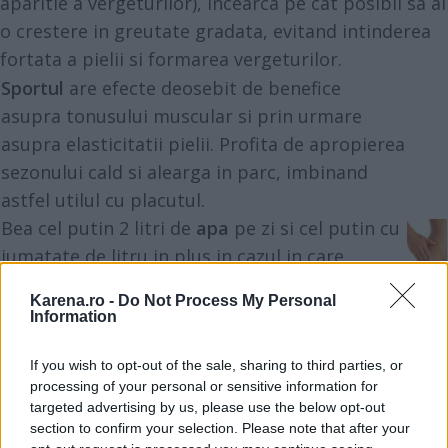
aparitie a vergeturilor), incearca pe cat posibil sa ai
o crestere in greutate gradata, evitand intinderea
fortata a pielii si formarea vergeturilor.
Sportul
are efecte deosebit de benefice
asupra tonusului muscular si prin urmare
asupra elasticitatii pielii. Profita de apropierea
sezonului cald si alearga in parc, imbinand
astfel utilul cu placutul.
Bea cel putin 2 litri de
apa
pe zi si cel putin cu
jumatate de litru in plus in cazul in care
consumi bauturi de contin cafeina.
Karena.ro -
Do Not Process My Personal
Masajul
este o tehnica de baza in prevenirea
Information
vergeturilor, accelerand circulatia sangelui si
formarea celulelor noi. Foloseste de preferinta
If you wish to opt-out of the sale, sharing to third parties, or
processing of your personal or sensitive information for
o crema speciala care previne aparitia
targeted advertising by us, please use the below opt-out
acestora, ale carei ingrediente contribuie la
section to confirm your selection. Please note that after your