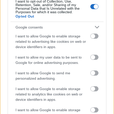
Alfahidroxiacizii sunt de asemenea un ingredient
I want to opt-out of Collection, Use,
Retention, Sale, and/or Sharing of my
frecvent intalnit in aceste creme, care
Personal Data that Is Unrelated with the
Purposes for which it was collected.
regenereaza celulele si amelioreaza vizibilitatea
Opted Out
vergeturilor.
Google consents
I want to allow Google to enable storage
Daca vergeturile sunt mai evidente, ia in
related to advertising like cookies on web or
considerare efectuarea unui
peeling chimic
la un
device identifiers in apps.
dermatolog. Indepartand stratul superficial de
I want to allow my user data to be sent to
piele, acestea stimuleaza producerea colagenului si
Google for online advertising purposes.
accelereaza vindecarea vergeturilor.
Medicina moderna iti ofera ca alternativa
I want to allow Google to send me
personalized advertising.
terapia cu laser
, prin care lumina intensa din
laser este pulsata la nivel local patrunzand
I want to allow Google to enable storage
tesutul afectat si stimuland repararea
related to analytics like cookies on web or
device identifiers in apps.
elastanului. Acestea functioneaza cu precadere
in cazul vergeturilor de culoare argintie si
I want to allow Google to enable storage