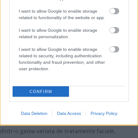
I want to allow Google to enable storage
related to functionality of the website or app.
I want to allow Google to enable storage
related to personalization.
I want to allow Google to enable storage
related to security, including authentication
functionality and fraud prevention, and other
user protection.
Make-Up
Pentru ca baza oricarui machiaj impecabil este un
CONFIRM
ten perfect, iti recomandam sa vii la un tratament
facial cu o saptamana inainte de ziua nuntii, astfel
incat sa fii sigura ca nu apar reactii alergice sau ca
Data Deletion
Data Access
Privacy Policy
tenul este iritat. La Saloanele Magic, poti alege
dintr-o gama variata de tratamente faciale,