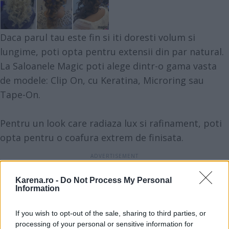
Daca parul tau este fin si iti doresti volum si
lungime, poti opta pentru
extensii din par natural
.
La Saloanele Magic poti alege dintr-o gama vasta
de modele: Clip On, cu Keratina, Microring sau
Tape-On.
Pentru un look care radiaza lux si rafinament, poti
opta pentru o coafura extrem de finisata.
Karena.ro -
Do Not Process My Personal
Information
If you wish to opt-out of the sale, sharing to third parties, or
processing of your personal or sensitive information for