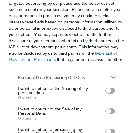
Manichiura
targeted advertising by us, please use the below opt-out
section to confirm your selection. Please note that after your
opt-out request is processed you may continue seeing
Manichiura trebuie sa fie cat mai simpla, in culori
interest-based ads based on personal information utilized by
naturale de nude, rose, alb laptos sau sidefat.
us or personal information disclosed to third parties prior to
your opt-out. You may separately opt-out of the further
disclosure of your personal information by third parties on the
Iti recomandam manichiura cu gel, care este
IAB’s list of downstream participants. This information may
deosebit de rezistenta si de efect si iti da
also be disclosed by us to third parties on the
IAB’s List of
posibilitatea unor modele mai softisticate.
Downstream Participants
that may further disclose it to other
third parties.
In ceea ce priveste forma, iti recomandam unghiile
balerina, ori cele ovale. Trebuie sa tii cont si de
Please note that this website/app uses one or more Google
Personal Data Processing Opt Outs
services and may gather and store information including but
forma care te avanteaza. Nail-Artistul te va putea
not limited to your visit or usage behaviour. You may click to
I want to opt-out of the Sharing of my
ajuta sa iei cea mai buna alegere.
personal data.
grant or deny consent to Google and its third-party tags to
Opted In
use your data for below specified purposes in below Google
consent section.
Manichiura de tip french este o alegere foarte buna
I want to opt-out of the Sale of my
Personal Data.
si poate fi realizata in diverse moduri: cu cristale,
Opted In
picturi tematice, 3D sau accente dantelate.
I want to opt-out of processing my