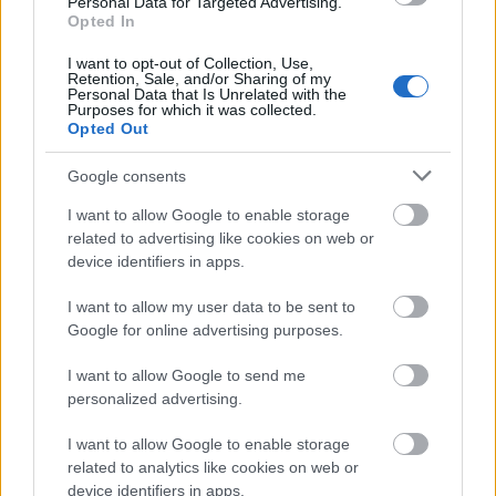
Personal Data for Targeted Advertising.
Opted In
Daca ti se pare prea banala, poti alege upgrade-ul
I want to opt-out of Collection, Use,
acestui model, si anume: baby boomer. Aceasta
Retention, Sale, and/or Sharing of my
Personal Data that Is Unrelated with the
tehnica presupune trecerea usoara de la o nuanta
Purposes for which it was collected.
la alta, in degrade.
Opted Out
Google consents
Vezi și
I want to allow Google to enable storage
Greseli pe care le fac miresele cand îsi
related to advertising like cookies on web or
fac coafura pentru nuntă
device identifiers in apps.
Îngrijirea pielii pentru mama miresei:
I want to allow my user data to be sent to
pregătirea pentru marea zi
Google for online advertising purposes.
9 lucruri pe care bărbații le fac doar
I want to allow Google to send me
cand respectă o femeie
personalized advertising.
I want to allow Google to enable storage
related to analytics like cookies on web or
device identifiers in apps.