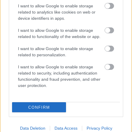
nuante din sfera celor neutre precum aramiu,
I want to allow Google to enable storage
bronz, gri, auriu, sampanie sau diferite nuante de
related to analytics like cookies on web or
device identifiers in apps.
maro, in tonuri reci, ofera profunzime intensa
privirii.
I want to allow Google to enable storage
Machiajul retro
related to functionality of the website or app.
Ceva special se intampla, atunci cand trasezi cu
I want to allow Google to enable storage
dexteritate o linie de tus negru intens, de-a lungul
related to personalization.
ochilor albastri. Contrastul puternic dintre cele
I want to allow Google to enable storage
doua nuante accentueaza, fara indoiala, privirea, in
related to security, including authentication
doar cateva miscari.
functionality and fraud prevention, and other
Inspirandu-te din aparenta simplitate a machiajului
user protection.
preferat de Audrey Hepburn, contureaza ochii cu
un eyeliner negru si mascara din belsug. Daca vrei
CONFIRM
sa aduci un pic din povestea Marelui Gatsby in
cadrul petrecerii, alege o mascara pentru volum.
Pentru buze, ai doua optiuni. Un ruj lichid nude,
Data Deletion
Data Access
Privacy Policy