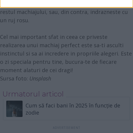
care va crea echilibru intre profunzimea ochilor si
restul machiajului, sau, din contra, indrazneste cu
un ruj rosu.
Cel mai important sfat in ceea ce priveste
realizarea unui machiaj perfect este sa-ti asculti
instinctul si sa ai incredere in propriile alegeri. Este
o zi speciala pentru tine, bucura-te de fiecare
moment alaturi de cei dragi!
Sursa foto:
Unsplash
Urmatorul articol
Cum să faci bani în 2025 în funcție de
zodie