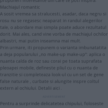
propuneri interesante din care te poti inspira.
Machiajul romantic
A sosit vremea sa stralucesti, asadar, daca negru si
rosu nu se regasesc neaparat in randul alegerilor
tale, o abordare mai simpla poate aduce rezultatul
dorit. Mai ales, cand vine vorba de machiajul ochilor
albastri, mai putin inseamna mai mult.
Prin urmare, iti propunem o varianta imbunatatita
a deja popularului „no make-up make-up": aplica o
nuanta calda de roz sau corai pe toata suprafata
pleoapei mobile, defineste pliul cu o nuanta de
tranzitie si completeaza look-ul cu un set de
gene
false naturale
, curbate si alungite inspre coltul
extern al ochiului. Detalii
aici
.
Pentru a surprinde delicatetea chipului, foloseste