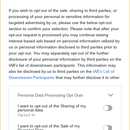
Îngrijirea pielii pentru mama miresei:
pregătirea pentru marea zi
If you wish to opt-out of the sale, sharing to third parties, or
processing of your personal or sensitive information for
targeted advertising by us, please use the below opt-out
section to confirm your selection. Please note that after your
Tehnica este cea mai importanta parte a intregului
opt-out request is processed you may continue seeing
proces, deoarece nu se rezuma la folosirea unei
interest-based ads based on personal information utilized by
us or personal information disclosed to third parties prior to
nuante de negru pe toata suprafata pleoapei
your opt-out. You may separately opt-out of the further
mobile. Din contra, culorile, produsele si miscarile
disclosure of your personal information by third parties on the
de blending functioneaza in tandem.
IAB’s list of downstream participants. This information may
also be disclosed by us to third parties on the
IAB’s List of
Culorile inchise dau tonul pentru un look dramatic,
Downstream Participants
that may further disclose it to other
ceea ce inseamna ca poti alege negru intens, mov,
third parties.
bronz, cupru, maro sau antracit. Mai mult, vei avea
Please note that this website/app uses one or more Google
Personal Data Processing Opt Outs
nevoie de un creion retractabil kohl, un tus negru si
services and may gather and store information including but
pensula tip smudger.
not limited to your visit or usage behaviour. You may click to
I want to opt-out of the Sharing of my
personal data.
grant or deny consent to Google and its third-party tags to
Daca simti ca machiajului ii lipseste doza de
Opted In
use your data for below specified purposes in below Google
indrazneala, un pic de glitter sau fard sclipitor fixat
consent section.
I want to opt-out of the Sale of my