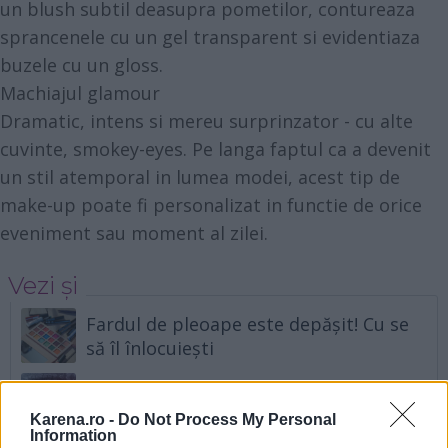
un blush subtil deasupra pometilor, contureaza
sprancenele cu un gel transparent si evidentiaza
buzele cu un gloss.
Machiajul glamour
Dramatic, intens si mereu surprinzator - cu alte
cuvinte, smokey-eyes. Pe langa faptul ca a devenit
un stil atemporal in lumea modei, acest tip de
make-up poate fi personalizat in functie de orice
eveniment sau moment al zilei.
Vezi și
Fardul de pleoape este depășit! Cu se
să îl înlocuiești
Ce inseamnă daca ai ochii roșii în poze
Karena.ro -
Do Not Process My Personal
Information