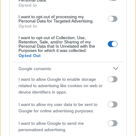
Personal Data.
pe centrul pleoapei mobile si un ruj roz-piersica
Opted In
sunt tot ce-ti trebuie pentru o noapte memorabila.
I want to opt-out of processing my
Personal Data for Targeted Advertising.
Opted In
Machiajul delicat
Fie ca esti hotarata sa apelezi la serviciile unui
I want to opt-out of Collection, Use,
Retention, Sale, and/or Sharing of my
make-up artist pentru grandiosul eveniment, fie ca
Personal Data that Is Unrelated with the
Purposes for which it was collected.
vrei sa realizezi singura machiajul pentru nunta,
Opted Out
mai intai trebuie sa te hotarasti asupra tipului de
Google consents
make-up pe care urmeaza sa-l abordezi. Ei bine,
prima piesa din acest puzzle este chiar culoarea
I want to allow Google to enable storage
related to advertising like cookies on web or
naturala a ochilor tai.
device identifiers in apps.
Desigur, un fond de ten potrivit va uniformiza
I want to allow my user data to be sent to
perfect nuanta pielii, un corector va tine la distanta
Google for online advertising purposes.
semnele de oboseala, in timp ce un ruj nude va
atrage discret atentia asupra zambetului. Insa, un
I want to allow Google to send me
personalized advertising.
machiaj potrivit ochilor tai albastri, realizat cu