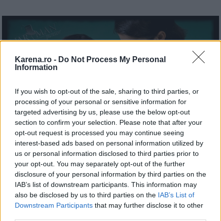
Karena.ro -
Do Not Process My Personal
Information
If you wish to opt-out of the sale, sharing to third parties, or
processing of your personal or sensitive information for
targeted advertising by us, please use the below opt-out
section to confirm your selection. Please note that after your
opt-out request is processed you may continue seeing
interest-based ads based on personal information utilized by
us or personal information disclosed to third parties prior to
your opt-out. You may separately opt-out of the further
disclosure of your personal information by third parties on the
ACORDA ATENTIE DETALIILOR
IAB’s list of downstream participants. This information may
Poate ca fiul tau nu va observa detaliile, insa
also be disclosed by us to third parties on the
IAB’s List of
parintii se vor simti foarte mandri daca baiatul va fi
Downstream Participants
that may further disclose it to other
third parties.
imbracat intr-o vestimentatie completa. Astfel,