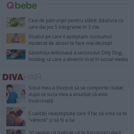
Ceai de pătrunjel pentru slăbit: băutura cu
care dai jos 5 kilograme în 3 zile
Studiul pe care îl așteptam: consumul
moderat de alcool te face mai deștept
Găselnița delicioasă a sezonului: Dilly Dog,
hotdog-ul care a devenit viral în social media
Soțul meu a început să se comporte ciudat
după ce sora mea a anunțat că este
însărcinată
5 calități neașteptate care îl fac să vrea să te
"vâneze" și să fii a lui
10 semne că trebuie să te îngrijorezi dacă