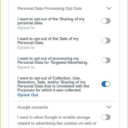
poti alege la Narman cele mai interesante si mai
Please note that this website/app uses one or more Google
Personal Data Processing Opt Outs
services and may gather and store information including but
elegante accesorii care sa completeze tinuta
not limited to your visit or usage behaviour. You may click to
I want to opt-out of the Sharing of my
baiatului: camasi papillon cu butoni, curele din
personal data.
grant or deny consent to Google and its third-party tags to
Opted In
piele asortate cu pantofii, papioane, cravate
use your data for below specified purposes in below Google
consent section.
jacquard, paltoane din casmir, pantofi comozi.
I want to opt-out of the Sale of my
Personal Data.
Opted In
I want to opt-out of processing my
Personal Data for Targeted Advertising.
Opted In
I want to opt-out of Collection, Use,
Retention, Sale, and/or Sharing of my
Personal Data that Is Unrelated with the
Purposes for which it was collected.
Opted Out
Google consents
I want to allow Google to enable storage
related to advertising like cookies on web or