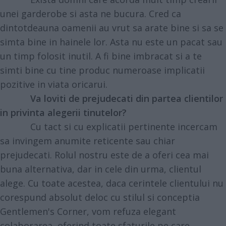
unei garderobe si asta ne bucura. Cred ca
dintotdeauna oamenii au vrut sa arate bine si sa se
simta bine in hainele lor. Asta nu este un pacat sau
un timp folosit inutil. A fi bine imbracat si a te
simti bine cu tine produc numeroase implicatii
pozitive in viata oricarui.
Va loviti de prejudecati din partea clientilor
in privinta alegerii tinutelor?
Cu tact si cu explicatii pertinente incercam
sa invingem anumite reticente sau chiar
prejudecati. Rolul nostru este de a oferi cea mai
buna alternativa, dar in cele din urma, clientul
alege. Cu toate acestea, daca cerintele clientului nu
corespund absolut deloc cu stilul si conceptia
Gentlemen's Corner, vom refuza elegant
colaborarea, oferind toate sfaturile pe care