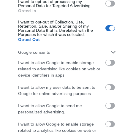
I want to opt-out of processing my
Personal Data for Targeted Advertising.
important. In primul rand el consiliaza si apoi
Opted In
vinde. Au existat clienti pe care noi i-am sfatuit si
I want to opt-out of Collection, Use,
care au ales o alta optiune din piata in prima faza,
Retention, Sale, and/or Sharing of my
Personal Data that Is Unrelated with the
dar ulterior s-au intors si au apreciat modul nostru
Purposes for which it was collected.
Opted Out
corect si elegant de a face lucrurile.
Ce le-ati recomanda clientilor interesati de
Google consents
produse exclusiviste?
I want to allow Google to enable storage
Putem oferi produse exclusiviste precum
related to advertising like cookies on web or
casmirul de la Drapers, gama Turbo 180 de la
device identifiers in apps.
Cerruti, materiale super 200's sau lana Vicuña de la
I want to allow my user data to be sent to
Holland & Sherry. In curand vom putea oferi si alte
Google for online advertising purposes.
tesaturi exclusiviste de la alti renumiti producatori.
I want to allow Google to send me
In plus de costumele la comanda sau
paltoanele
personalized advertising.
bespoke
executate din aceste materiale pretioase,
va oferim accesorii exclusiviste de la brand-uri
I want to allow Google to enable storage
related to analytics like cookies on web or
precum Tateossian (butoni din aur masiv cu pietre