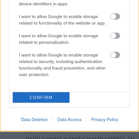
device identifiers in apps.
pretioase), S.T. Dupont (
butoni
,
curele
sau
portofele
), TF Est (butoni din aur) si Milus (
ceasuri
I want to allow Google to enable storage
related to functionality of the website or app.
elvetiene
din aur cu complicatii deosebite).
I want to allow Google to enable storage
related to personalization.
In ziua de azi, societatea pare ca se
I want to allow Google to enable storage
misca in ritmul "fast forward". Pare ca
related to security, including authentication
toti doresc sa obtina ceea ce vor rapid si
functionality and fraud prevention, and other
user protection.
bine. Cum faceti fata provocarii
timpului?
Intr-adevar timpul este o
CONFIRM
provocare. Exista clienti care nu inteleg ca
un costum la comanda necesita cel putin
Data Deletion
Data Access
Privacy Policy
trei saptamani pentru a fi executat si cel
putin o proba, dar in ultimul timp tot mai
multi oameni accepta aceste conditii, iar