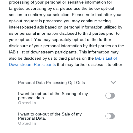
processing of your personal or sensitive information for
cele mai bune materiale din lume: Holland &
targeted advertising by us, please use the below opt-out
section to confirm your selection. Please note that after your
Sherry, Drapers, Cerruti sau Vitale Barberis
opt-out request is processed you may continue seeing
Canonico.
interest-based ads based on personal information utilized by
Clientii stiu intotdeauna foarte clar ceea ce
us or personal information disclosed to third parties prior to
your opt-out. You may separately opt-out of the further
vor?
disclosure of your personal information by third parties on the
Exista clienti care stiu exact ceea ce vor,
IAB’s list of downstream participants. This information may
chiar daca uneori trebuie sa-i convingem ca au
also be disclosed by us to third parties on the
IAB’s List of
Downstream Participants
that may further disclose it to other
optiuni mai bune decat cele cu care au venit la noi,
third parties.
dar si clienti care isi formeaza o optiune doar dupa
Please note that this website/app uses one or more Google
ce vorbesc cu noi. In ambele cazuri, noi incercam sa
Personal Data Processing Opt Outs
services and may gather and store information including but
le oferim diverse idei care se muleaza cat mai bine
not limited to your visit or usage behaviour. You may click to
I want to opt-out of the Sharing of my
personal data.
pe dorintele si asteptarile lor, respectand in acelasi
grant or deny consent to Google and its third-party tags to
Opted In
use your data for below specified purposes in below Google
timp si stilul Gentlemen's Corner.
consent section.
I want to opt-out of the Sale of my
Cat de important este si pana unde merge
Personal Data.
rolul consilierului de vanzari?
Opted In
Rolul consilierului de vanzari este foarte