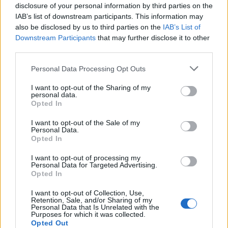
AE Allen Edmonds, Salvatore Ferragamo,
disclosure of your personal information by third parties on the
Mezlam
IAB’s list of downstream participants. This information may
also be disclosed by us to third parties on the
IAB’s List of
Downstream Participants
that may further disclose it to other
O alta clasificare a pantofilor barbatesti o
third parties.
constituie prezenta sau absenta unei cusaturi
Please note that this website/app uses one or more Google
Personal Data Processing Opt Outs
in semicerc pe partea din fata a acestuia.
services and may gather and store information including but
not limited to your visit or usage behaviour. You may click to
I want to opt-out of the Sharing of my
In cazul evenimentelor, prezenta cusaturii
personal data.
grant or deny consent to Google and its third-party tags to
Opted In
implica o atitudine mai formala adoptata de
use your data for below specified purposes in below Google
purtator. La urma urmei, alegerile noastre
consent section.
I want to opt-out of the Sale of my
Personal Data.
vestimentare comunica informatii despre
Opted In
personalitatea noastra.
I want to opt-out of processing my
Vezi ultimele doua poze din seria de mai sus.
Personal Data for Targeted Advertising.
Opted In
I want to opt-out of Collection, Use,
Retention, Sale, and/or Sharing of my
Stilul Loafer
Personal Data that Is Unrelated with the
Purposes for which it was collected.
Loaferii sau mocasinii sunt destinati
Opted Out