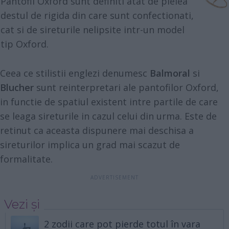
Pantofii Oxford sunt definiti atat de pielea
destul de rigida din care sunt confectionati,
cat si de sireturile nelipsite intr-un model
tip Oxford.
Ceea ce stilistii englezi denumesc
Balmoral
si
Blucher
sunt reinterpretari ale pantofilor Oxford,
in functie de spatiul existent intre partile de care
se leaga sireturile in cazul celui din urma. Este de
retinut ca aceasta dispunere mai deschisa a
sireturilor implica un grad mai scazut de
formalitate.
Vezi și
2 zodii care pot pierde totul în vara