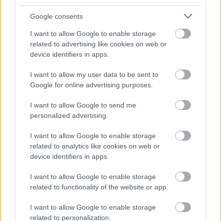
persoanelor relaxate, non-conformiste, cu un
Google consents
stil vestimentar destul de boem. Fiind
deosebit de simpli, atentia va cadea cu
I want to allow Google to enable storage
related to advertising like cookies on web or
siguranta pe costumul ales.
device identifiers in apps.
Daca optezi pentru frac, renunta la loaferi si
I want to allow my user data to be sent to
alege un model clasic de pantof Oxford.
Google for online advertising purposes.
I want to allow Google to send me
personalized advertising.
I want to allow Google to enable storage
related to analytics like cookies on web or
device identifiers in apps.
I want to allow Google to enable storage
related to functionality of the website or app.
In poze
: Mezlam, Ferragamo, Calvin Klein
Stilul Brogue
I want to allow Google to enable storage
related to personalization.
O reinterpretare a pantofilor Oxford, stilul