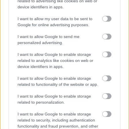
related to advertising like cookies on web or
device identifiers in apps.
I want to allow my user data to be sent to
Google for online advertising purposes.
I want to allow Google to send me
personalized advertising.
I want to allow Google to enable storage
related to analytics like cookies on web or
device identifiers in apps.
I want to allow Google to enable storage
5. Luna de miere pe urmele unor celebritati
related to functionality of the website or app.
Poate suna ciudat, dar exista oameni in lumea
I want to allow Google to enable storage
aceasta care sunt dispusi sa plateasca sume
related to personalization.
serioase pentru a locui o vreme intr-o camera in
I want to allow Google to enable storage
care a stat o persoana foarte cunoscuta... Vrei sa
related to security, including authentication
dormi in patul in care a dormit Michael Jackson sau
functionality and fraud prevention, and other