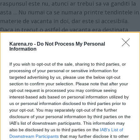
raspunsul este nu, atunci ar trebui sa va ganditi la
asta ... Nu numai ca se numara printre tendintele in
materie de vacanta in doi, dar este si accesibila.
Daca in trecut o astfel de vacanta era destinata
exclusiv celor foarte bogati, de anul acesta
Karena.ro -
Do Not Process My Personal
preturile au scazut si la jumatate! Astfel, pretul
Information
unei croaziere pe Marea Mediterana, intre 5 si 7
zile, a pornit in 2009 de la 599 de euro, cu toate
If you wish to opt-out of the sale, sharing to third parties, or
processing of your personal or sensitive information for
taxele incluse!
targeted advertising by us, please use the below opt-out
section to confirm your selection. Please note that after your
opt-out request is processed you may continue seeing
interest-based ads based on personal information utilized by
us or personal information disclosed to third parties prior to
your opt-out. You may separately opt-out of the further
disclosure of your personal information by third parties on the
IAB’s list of downstream participants. This information may
also be disclosed by us to third parties on the
IAB’s List of
Downstream Participants
that may further disclose it to other