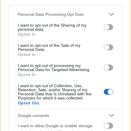
third parties.
Please note that this website/app uses one or more Google
Personal Data Processing Opt Outs
services and may gather and store information including but
not limited to your visit or usage behaviour. You may click to
I want to opt-out of the Sharing of my
personal data.
grant or deny consent to Google and its third-party tags to
Opted In
use your data for below specified purposes in below Google
4. Luna de miere ... culinara
consent section.
I want to opt-out of the Sale of my
Exista oameni atat de pasionati de gastronomie,
Personal Data.
Opted In
incat si in luna de miere opteaza pentru o vacanta
...culinara. Fie ca este vorba de centrul european al
I want to opt-out of processing my
Personal Data for Targeted Advertising.
gastronomiei –Paris- fie ca vreti sa porniti pe
Opted In
urmele unor traditii culinare vechi de zeci sau sute
I want to opt-out of Collection, Use,
de ani, ori vreti sa aflati secretul celor peste 100 de
Retention, Sale, and/or Sharing of my
Personal Data that Is Unrelated with the
tipuri de tequilla existente in Mexic, agentii de
Purposes for which it was collected.
Opted Out
turism inventeaza orice pentru a-si vinde
produsele.
Google consents
I want to allow Google to enable storage