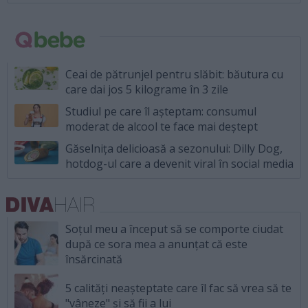
Ceai de pătrunjel pentru slăbit: băutura cu
care dai jos 5 kilograme în 3 zile
Studiul pe care îl așteptam: consumul
moderat de alcool te face mai deștept
Găselnița delicioasă a sezonului: Dilly Dog,
hotdog-ul care a devenit viral în social media
Soțul meu a început să se comporte ciudat
după ce sora mea a anunțat că este
însărcinată
5 calități neașteptate care îl fac să vrea să te
"vâneze" și să fii a lui