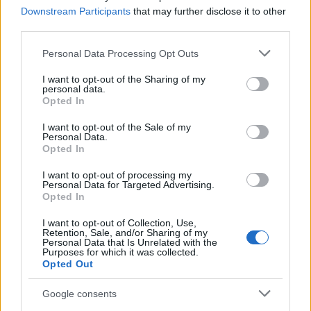
dulce ca mierea.
Downstream Participants
that may further disclose it to other
Solicita oferta
third parties.
ARGENTINA IN STYLE
Please note that this website/app uses one or more Google
Personal Data Processing Opt Outs
Durata:
12 zile
services and may gather and store information including but
Tarif pornind de la:
8120 Euro/cuplu
(zbor inclus)
not limited to your visit or usage behaviour. You may click to
I want to opt-out of the Sharing of my
personal data.
grant or deny consent to Google and its third-party tags to
Opted In
use your data for below specified purposes in below Google
consent section.
I want to opt-out of the Sale of my
Personal Data.
Opted In
I want to opt-out of processing my
Personal Data for Targeted Advertising.
Opted In
I want to opt-out of Collection, Use,
Retention, Sale, and/or Sharing of my
Personal Data that Is Unrelated with the
Purposes for which it was collected.
Energia si pasiunea argentinilor va contamina orice
Opted Out
cuplu care paseste pe aceste meleaguri fascinante.
Google consents
Circuitul cuprinde vizite in Buenos Aires, cel mai