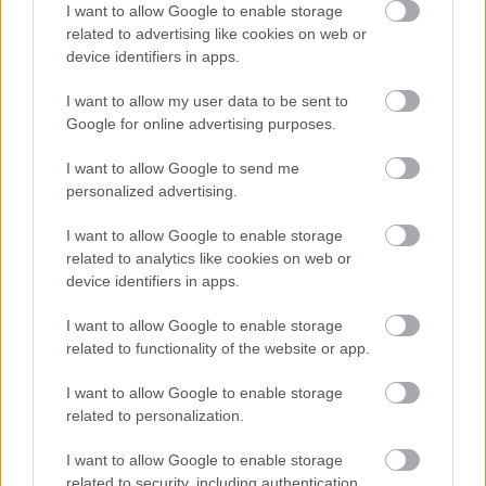
I want to allow Google to enable storage
pasional si mai fierbinte oras din lume, o plimbare
related to advertising like cookies on web or
cu faimosul Tren de las Nubes, care va duce la
device identifiers in apps.
altitudini de peste 4200 m, o vizita la situl
I want to allow my user data to be sent to
arheologic din orasul Cachi, o plimbare uimitoare
Google for online advertising purposes.
pe urmele lasate de rauri si vant in impunatoarele
stanci rosiatice din Cafayate. O luna de miere in
I want to allow Google to send me
personalized advertising.
Argentina este ca un tango, creeaza un echilibru in
cuplu care ofera puterea de a merge inainte cu
I want to allow Google to enable storage
eleganta si fermitate.
related to analytics like cookies on web or
device identifiers in apps.
Solicita oferta
SUA WEST & HAWAII
I want to allow Google to enable storage
Durata:
16 zile
related to functionality of the website or app.
Tarif pornind de la:
9860 Euro/cuplu
(zbor inclus)
I want to allow Google to enable storage
related to personalization.
I want to allow Google to enable storage
related to security, including authentication