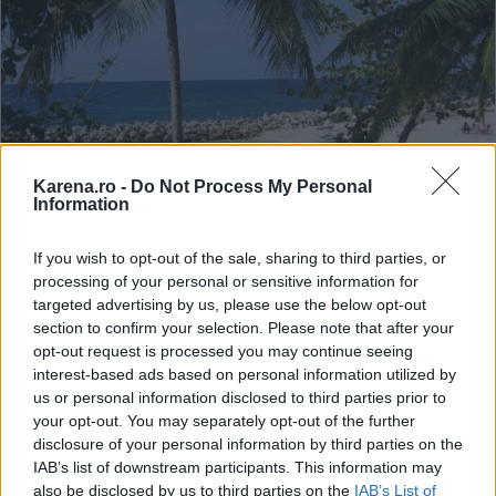
Karena.ro -
Do Not Process My Personal
Information
Numai cand spui Jamaica, si deja te simti
If you wish to opt-out of the sale, sharing to third parties, or
transportat in muzica lenta, ademenitoare reggae,
processing of your personal or sensitive information for
targeted advertising by us, please use the below opt-out
muzica ce se incadreaza fascinant in peisajul de vis
section to confirm your selection. Please note that after your
al acestei insule exotice din Caraibe. Cu cele mai
opt-out request is processed you may continue seeing
frumoase plaje din acest arhipeleag, cu ape
interest-based ads based on personal information utilized by
us or personal information disclosed to third parties prior to
albastre si o oferta uriasa de distractii, Jamaica
your opt-out. You may separately opt-out of the further
ofera fiecarui cuplu indragostit posibilitatea sa isi
disclosure of your personal information by third parties on the
transforme dragostea intr-o luna de miere mai
IAB’s list of downstream participants. This information may
also be disclosed by us to third parties on the
IAB’s List of