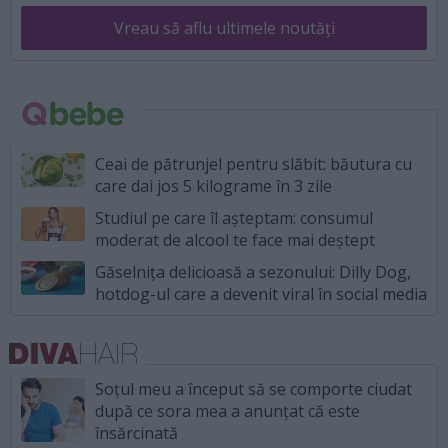
Vreau să aflu ultimele noutăți
Ceai de pătrunjel pentru slăbit: băutura cu
care dai jos 5 kilograme în 3 zile
Studiul pe care îl așteptam: consumul
moderat de alcool te face mai deștept
Găselnița delicioasă a sezonului: Dilly Dog,
hotdog-ul care a devenit viral în social media
Soțul meu a început să se comporte ciudat
după ce sora mea a anunțat că este
însărcinată