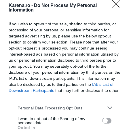
Karena.ro -
Do Not Process My Personal
Information
If you wish to opt-out of the sale, sharing to third parties, or
processing of your personal or sensitive information for
targeted advertising by us, please use the below opt-out
Varsator
section to confirm your selection. Please note that after your
opt-out request is processed you may continue seeing
Suferinta Varsatorului in iubire nu seamana cu a
interest-based ads based on personal information utilized by
niciunuia dintre celelalte 11 semne din zodiac. Fire
us or personal information disclosed to third parties prior to
romantica, de artist, Varsatorul se inflacareaza in
your opt-out. You may separately opt-out of the further
disclosure of your personal information by third parties on the
amor mai ceva ca Racul si isi transforma persoana
IAB’s list of downstream participants. This information may
iubita in obiect de adoratie. Este pe cel mai mare si
also be disclosed by us to third parties on the
IAB’s List of
pufos nor, alaturi de cel sau cea de care s-a
Downstream Participants
that may further disclose it to other
third parties.
indragostit, la fel cum sunt si sentimentele lui:
curate si inaltatoare. Numai ca, atunci cand este
Please note that this website/app uses one or more Google
Personal Data Processing Opt Outs
services and may gather and store information including but
parasit, Varsatorul va ramane pe viata cu cicatrici.
not limited to your visit or usage behaviour. You may click to
I want to opt-out of the Sharing of my
Dragostea pentru persoana din viata lui este atat
personal data.
grant or deny consent to Google and its third-party tags to
Opted In