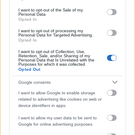
de intensa, puternica, incat aceasta lasa urme in
use your data for below specified purposes in below Google
consent section.
I want to opt-out of the Sale of my
sufletul sau toata viata. Varsatorul se
Personal Data.
indragosteste pe viata, iar daca nu a ramas pana la
Opted In
adanci batraneti alaturi de iubirea sa, niciuna nu ii
I want to opt-out of processing my
Personal Data for Targeted Advertising.
mai poate lua locul. Este consumat de aceasta
Opted In
singura dragoste, pe care nu o va uita, unica alaturi
I want to opt-out of Collection, Use,
de care va avea parte de fericire deplina.
Retention, Sale, and/or Sharing of my
Personal Data that Is Unrelated with the
Pesti
Purposes for which it was collected.
Taciturni, puri, Pestii iubesc la fel de intens precum
Opted Out
Racul si Varsatorul. Iar atunci cand dragostea lor ii
Google consents
paraseste, nativii acestei zodii se amagesc cu un vis
I want to allow Google to enable storage
frumos, continua sa-si proiecteze viata alaturi de
related to advertising like cookies on web or
cel sau cea care i-a parasit, isi fac rau singuri,
device identifiers in apps.
crezand toata viata ca mai pot reaprinde flacara
I want to allow my user data to be sent to
iubirii. Persoana de care se indragosteste un Peste
Google for online advertising purposes.
ii marcheaza pentru totdeauna. Sunt optimisti