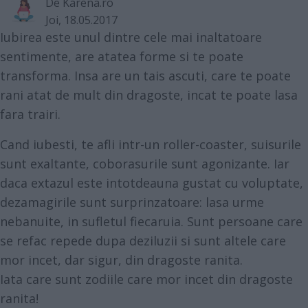
De
Karena.ro
Joi, 18.05.2017
Iubirea este unul dintre cele mai inaltatoare
sentimente, are atatea forme si te poate
transforma. Insa are un tais ascuti, care te poate
rani atat de mult din dragoste, incat te poate lasa
fara trairi.
Cand iubesti, te afli intr-un roller-coaster, suisurile
sunt exaltante, coborasurile sunt agonizante. Iar
daca extazul este intotdeauna gustat cu voluptate,
dezamagirile sunt surprinzatoare: lasa urme
nebanuite, in sufletul fiecaruia. Sunt persoane care
se refac repede dupa deziluzii si sunt altele care
mor incet, dar sigur, din dragoste ranita.
Iata care sunt zodiile care mor incet din dragoste
ranita!