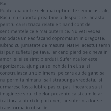
Rac
Poate una dintre cele mai optimiste semne astrale,
Racul nu suporta prea bine o despartire. Iar asta
pentru ca isi triaza relatiile tinand cont de
sentimentele cele mai puternice. Nu veti vedea
niciodata un Rac facand copromisuri in dragoste,
iubind cu jumatate de masura. Nativii acestui semn
isi pun sufletul pe tava, iar cand pierd pe cineva in
amor, si ei se simt pierduti. Suferinta lor este
agonizanta, ajung sa se inchida in ei, sa isi
construiasca un zid imens, pe care au de gand sa
nu permita nimanui sa-l strapunga vreodata. Isi
urmaresc fosta iubire pas cu pas, incearca sa-si
imagineze sirul clipelor prezente ca si cum le-ar
trai inca alaturi de partener, iar suferinta lor se
transforma in obsesie.