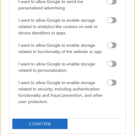
I want to allow Google to send me
incurabili, dar pe interior inima lor este bucati,
personalized advertising.
inceteaza sa existe. Se tem sa mai iubeasca a doua
oara si nu-si mai permit sa se reindragosteasca.
I want to allow Google to enable storage
related to analytics like cookies on web or
Teama de o suferinta atat de mare este uriasa,
device identifiers in apps.
incat ajung insensibili in fata altor pretendenti.
Deci, imposibil de iubit.
I want to allow Google to enable storage
related to functionality of the website or app.
Vezi și
I want to allow Google to enable storage
related to personalization.
6 zodii care fug de dragoste
I want to allow Google to enable storage
related to security, including authentication
Ce așteptări au zodiile în dragoste
functionality and fraud prevention, and other
user protection.
15 sfaturi în dragoste din cântecele lui
Taylor Swift
CONFIRM