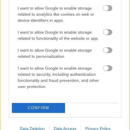
fapt.
I want to allow Google to enable storage
Pesti: nu vrea sa te plictisesti de el
related to analytics like cookies on web or
Barbatul Pesti poate fi deseori nesigur si simte ca
device identifiers in apps.
in orice moment poate sa te piarda. Daca vrei sa il
I want to allow Google to enable storage
tii aproape, arata-i ca il iubesti si ca nu are niciun
related to functionality of the website or app.
motiv de teama.
I want to allow Google to enable storage
Zodiile de Foc
related to personalization.
Berbec: vrea sa tina pasul cu tine
Barbatul Berbec este competitiv si oricat de mult
I want to allow Google to enable storage
related to security, including authentication
te-ar iubi, tot va dori sa nu fii mai buna ca el.
functionality and fraud prevention, and other
Teama aceasta il poate face sa ia decizii gresite si
user protection.
deseori puteti ajunge la despartire din cauza lui.
Leu: ii este teama sa nu fie inselat
CONFIRM
Leul este foarte loial, in ciuda aparentelor, si
asteapta acelasi lucru de la partenera sa. Desi
parte increzator in propriile forte, va sta mereu cu
Data Deletion
Data Access
Privacy Policy