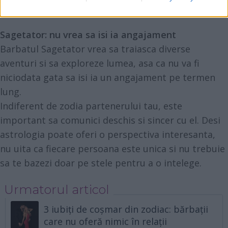
teama ca il vei insela.
Sagetator: nu vrea sa isi ia angajament
Barbatul Sagetator vrea sa traiasca diverse
aventuri si sa exploreze lumea, asa ca nu va fi
niciodata gata sa isi ia un angajament pe termen
lung.
Indiferent de zodia partenerului tau, este
important sa comunici deschis si sincer cu el. Desi
astrologia poate oferi o perspectiva interesanta,
nu uita ca fiecare persoana este unica si nu trebuie
sa te bazezi doar pe stele pentru a o intelege.
Urmatorul articol
3 iubiți de coșmar din zodiac: bărbații
care nu oferă nimic în relații