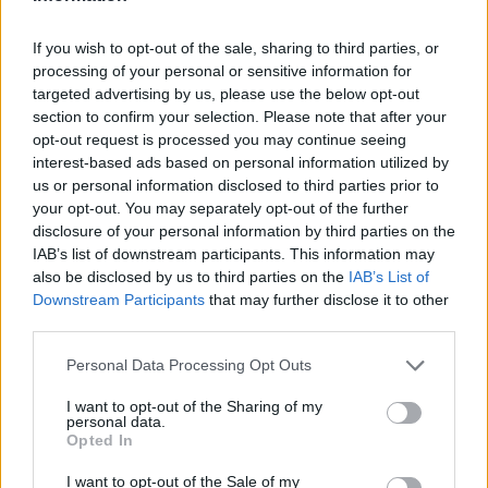
Barbatul Gemeni este foarte independent, asa ca
poate simti un anumit dor de vremea cand era
If you wish to opt-out of the sale, sharing to third parties, or
singur si putea flirta fara constrangeri. Poate fi
processing of your personal or sensitive information for
dificil pentru el sa accepte ideea de a se angaja
targeted advertising by us, please use the below opt-out
section to confirm your selection. Please note that after your
intr-o relatie si s-ar putea sa nu fie niciodata
opt-out request is processed you may continue seeing
pregatit pentru asta.
interest-based ads based on personal information utilized by
Balanta: ii pasa de ce crede lumea
us or personal information disclosed to third parties prior to
your opt-out. You may separately opt-out of the further
disclosure of your personal information by third parties on the
Barbatul Balanta pune mare pret pe aparente si
IAB’s list of downstream participants. This information may
also be disclosed by us to third parties on the
IAB’s List of
vrea sa le arate celorlalti ca aveti relatia perfecta.
Downstream Participants
that may further disclose it to other
Pentru asta, se va abtine deseori de la a spune ce
third parties.
crede cu adevarat si iti va face pe plac, numai ca sa
Please note that this website/app uses one or more Google
Personal Data Processing Opt Outs
nu provoace o scena. Cu un astfel de
services and may gather and store information including but
comportament nu poti crede ca te asteapta o
not limited to your visit or usage behaviour. You may click to
I want to opt-out of the Sharing of my
personal data.
grant or deny consent to Google and its third-party tags to
relatie autentica.
Opted In
use your data for below specified purposes in below Google
Varsator: nu ii plac victimele
consent section.
I want to opt-out of the Sale of my