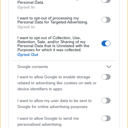
Personal Data.
Barbatul Varsator este obisnuit cu independenta si
Opted In
poate ave dificultati in a gestiona emotiile
I want to opt-out of processing my
partenerei. Nu este foarte sentimental si nu ii place
Personal Data for Targeted Advertising.
sa fie umarul pe care sa se planga.
Opted In
Zodiile de Apa
I want to opt-out of Collection, Use,
Retention, Sale, and/or Sharing of my
Rac: ii este teama sa nu fie folosit
Personal Data that Is Unrelated with the
Purposes for which it was collected.
Barbatul Rac este sensibil si emotional, dar uneori
Opted Out
ii este teama de aceasta atitudine. Va incerca
deseori sa para mai puternic decat este de fapt,
Google consents
pentru ca ii este teama sa nu fie luat in ras si
I want to allow Google to enable storage
folosit.
related to advertising like cookies on web or
device identifiers in apps.
Scorpion: crede ca emotiile sale nu sunt apreciate
Barbatul Scorpion este foarte emotional, dar simte
I want to allow my user data to be sent to
deseori ca partenera sa nu il vede cu adevarat. De
Google for online advertising purposes.
teama ca s-ar putea sa nu fie inteles, ajunge sa
I want to allow Google to send me
para mult mai rece si mai detasat decat este de
personalized advertising.