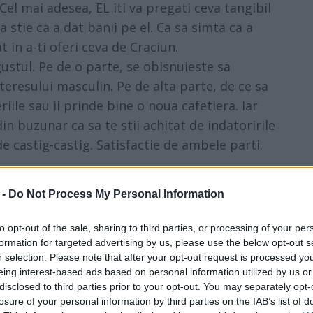
el mai adesea, EL iti va pregati ceva tangibil
Sa stie ca a dat banii pe el. Ca sa simta ca a
t in a-ti oferi ceva de Craciun.
stul. Pe de o parte, se obisnuieste sa
teresului masculin. Pe de alta parte, de ce sa
riile sau ii prinde bine o noua cafetiera. Iar
din buzunar ca sa te stii achitat de indatoririle
 de castig-castig. Satisfactie de ambele parti.
 -
Do Not Process My Personal Information
nerabile, femeile iti vor indica ce se ascunde in
re le asteapta. Ce ar astepta, daca ar avea
to opt-out of the sale, sharing to third parties, or processing of your per
formation for targeted advertising by us, please use the below opt-out s
pt, de la barbatii lor, de Sarbatori.
r selection. Please note that after your opt-out request is processed y
 in doi
eing interest-based ads based on personal information utilized by us or
ca relatiei mai multa liniste, mai mult timp in
disclosed to third parties prior to your opt-out. You may separately opt-
losure of your personal information by third parties on the IAB’s list of
rviciu si probleme si sa ne bucuram mai mult