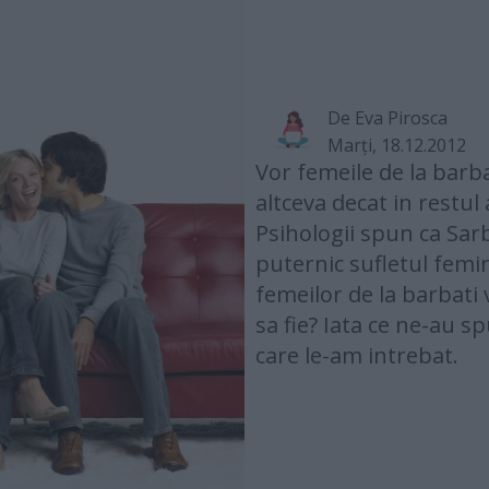
De
Eva Pirosca
Marţi, 18.12.2012
Vor femeile de la barba
altceva decat in restu
Psihologii spun ca Sarb
puternic sufletul femin
femeilor de la barbati 
sa fie? Iata ce ne-au s
care le-am intrebat.