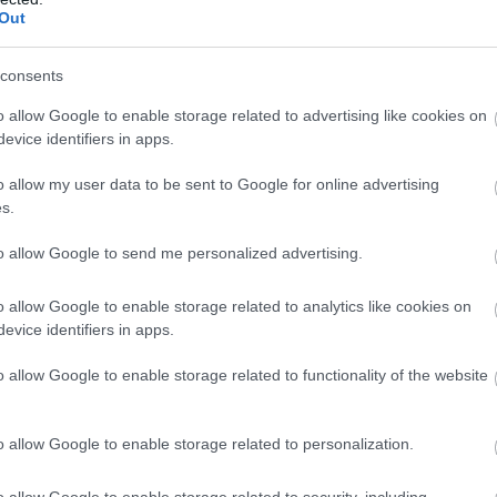
entru ca ba e serviciul, ba sunt parintii care
Out
 nu sunt bani, ba e prea din scurt... of!
(Miruna,
consents
o allow Google to enable storage related to advertising like cookies on
evice identifiers in apps.
o allow my user data to be sent to Google for online advertising
s.
to allow Google to send me personalized advertising.
o allow Google to enable storage related to analytics like cookies on
evice identifiers in apps.
euna, ca un cuplu tanar de indragostiti ce ne
o allow Google to enable storage related to functionality of the website
 fata televizorului sau a calculatorului. Eu as
deva impreuna, la munte de exemplu, fara gasca
a le simta lipsa...
(Ana, 25 de ani)
o allow Google to enable storage related to personalization.
o allow Google to enable storage related to security, including