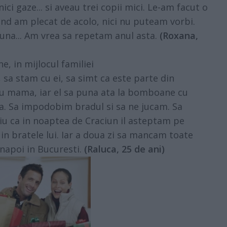
ci gaze... si aveau trei copii mici. Le-am facut o
Cand am plecat de acolo, nici nu puteam vorbi.
na... Am vrea sa repetam anul asta.
(Roxana,
e, in mijlocul familiei
 sa stam cu ei, sa simt ca este parte din
 cu mama, iar el sa puna ata la bomboane cu
ta. Sa impodobim bradul si sa ne jucam. Sa
iu ca in noaptea de Craciun il asteptam pe
 bratele lui. Iar a doua zi sa mancam toate
inapoi in Bucuresti.
(Raluca, 25 de ani)