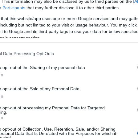
. This information may also be disclosed by us to third parties on the
IA
n nou, noi doi. Atat.
(Irina, 24 de ani)
Participants
that may further disclose it to other third parties.
mpodobim bradul impreuna, pentru ca nu am
 that this website/app uses one or more Google services and may gath
 cand suntem impreuna. Sa punem colinde in
including but not limited to your visit or usage behaviour. You may click 
dul...
(Catalina, 22 de ani)
 to Google and its third-party tags to use your data for below specifi
ogle consent section.
l Data Processing Opt Outs
o opt-out of the Sharing of my personal data.
 vor înșela fără rușine în 2025
In
o opt-out of the Sale of my Personal Data.
 zodiac care nu te vor cere niciodată
In
to opt-out of processing my Personal Data for Targeted
 zodiac care scot ce e mai rău din
ing.
In
re le iubesc
o opt-out of Collection, Use, Retention, Sale, and/or Sharing
ersonal Data that Is Unrelated with the Purposes for which it
mpreuna... Undeva in alta tara, doar noi doi;
lected.